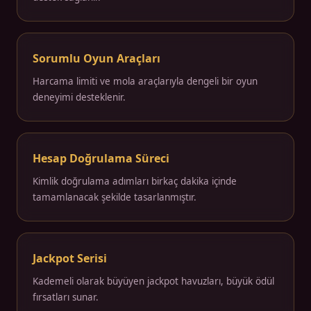
Sorumlu Oyun Araçları
Harcama limiti ve mola araçlarıyla dengeli bir oyun
deneyimi desteklenir.
Hesap Doğrulama Süreci
Kimlik doğrulama adımları birkaç dakika içinde
tamamlanacak şekilde tasarlanmıştır.
Jackpot Serisi
Kademeli olarak büyüyen jackpot havuzları, büyük ödül
fırsatları sunar.