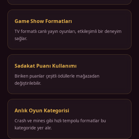
Game Show Formatları
TV formatlı canlı yayın oyunları, etkileşimli bir deneyim
sağlar.
Sadakat Puanı Kullanımı
Biriken puanlar çeşitli ödüllerle mağazadan
değiştirilebilir.
Anlık Oyun Kategorisi
Crash ve mines gibi hızlı tempolu formatlar bu
kategoride yer alır.