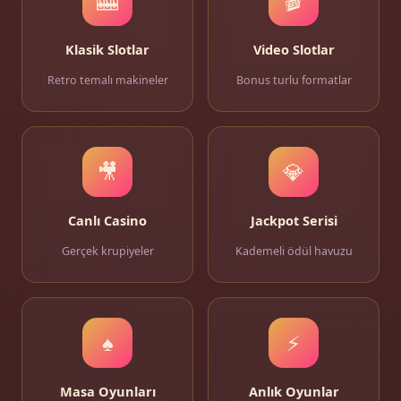
🎰
🎬
Klasik Slotlar
Video Slotlar
Retro temalı makineler
Bonus turlu formatlar
🎥
💎
Canlı Casino
Jackpot Serisi
Gerçek krupiyeler
Kademeli ödül havuzu
♠️
⚡
Masa Oyunları
Anlık Oyunlar