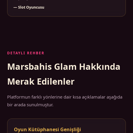
— Slot Oyuncusu
DETAYLI REHBER
Marsbahis Glam Hakkında
Merak Edilenler
Platformun farklı yönlerine dair kısa açıklamalar aşağıda
bir arada sunulmuştur.
Oyun Kütüphanesi Genişliği