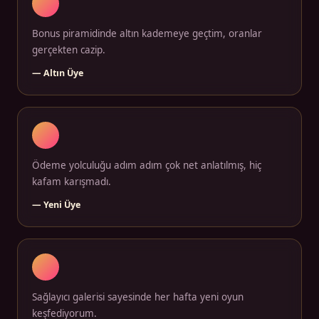
Bonus piramidinde altın kademeye geçtim, oranlar
gerçekten cazip.
— Altın Üye
Ödeme yolculuğu adım adım çok net anlatılmış, hiç
kafam karışmadı.
— Yeni Üye
Sağlayıcı galerisi sayesinde her hafta yeni oyun
keşfediyorum.