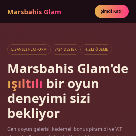
Marsbahis Glam
Şimdi Katıl
LISANSLI PLATFORM
7/24 DESTEK
HIZLI ÖDEME
Marsbahis Glam'de
ışıltılı
bir oyun
deneyimi sizi
bekliyor
Geniş oyun galerisi, kademeli bonus piramidi ve VIP