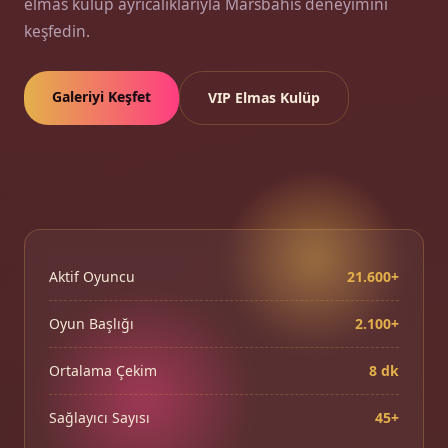
elmas kulüp ayrıcalıklarıyla Marsbahis deneyimini
keşfedin.
Galeriyi Keşfet
VIP Elmas Kulüp
Aktif Oyuncu
21.600+
Oyun Başlığı
2.100+
Ortalama Çekim
8 dk
Sağlayıcı Sayısı
45+