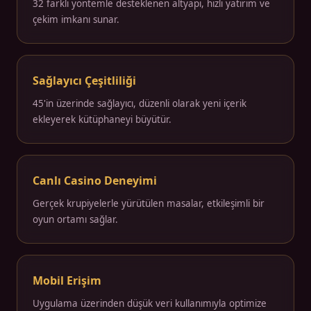
32 farklı yöntemle desteklenen altyapı, hızlı yatırım ve
çekim imkanı sunar.
Sağlayıcı Çeşitliliği
45'in üzerinde sağlayıcı, düzenli olarak yeni içerik
ekleyerek kütüphaneyi büyütür.
Canlı Casino Deneyimi
Gerçek krupiyelerle yürütülen masalar, etkileşimli bir
oyun ortamı sağlar.
Mobil Erişim
Uygulama üzerinden düşük veri kullanımıyla optimize