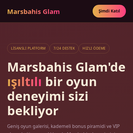
Marsbahis Glam
Şimdi Katıl
LISANSLI PLATFORM
7/24 DESTEK
HIZLI ÖDEME
Marsbahis Glam'de
ışıltılı
bir oyun
deneyimi sizi
bekliyor
Geniş oyun galerisi, kademeli bonus piramidi ve VIP