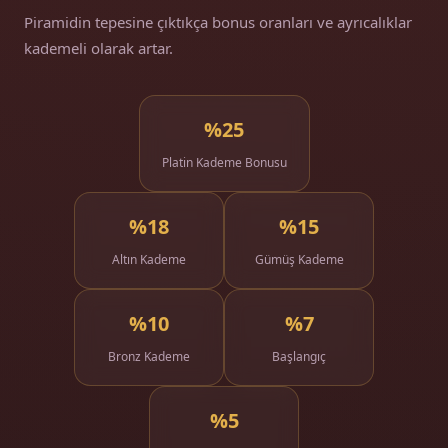
Piramidin tepesine çıktıkça bonus oranları ve ayrıcalıklar
kademeli olarak artar.
%25
Platin Kademe Bonusu
%18
%15
Altın Kademe
Gümüş Kademe
%10
%7
Bronz Kademe
Başlangıç
%5