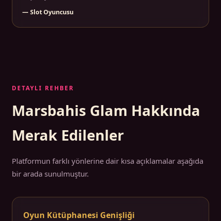
— Slot Oyuncusu
DETAYLI REHBER
Marsbahis Glam Hakkında
Merak Edilenler
Platformun farklı yönlerine dair kısa açıklamalar aşağıda
bir arada sunulmuştur.
Oyun Kütüphanesi Genişliği