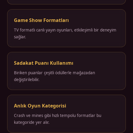
Game Show Formatları
TV formatlı canlı yayın oyunları, etkileşimli bir deneyim
sağlar.
Sadakat Puanı Kullanımı
Biriken puanlar çeşitli ödüllerle mağazadan
değiştirilebilir.
Anlık Oyun Kategorisi
Crash ve mines gibi hızlı tempolu formatlar bu
kategoride yer alır.