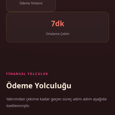
Ödeme Yöntemi
7dk
Ortalama Çekim
FINANSAL YOLCULUK
Ödeme Yolculuğu
Yatırımdan çekime kadar geçen süreç adım adım aşağıda
özetlenmiştir.