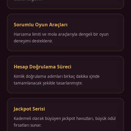
Sorumlu Oyun Araçları
Harcama limiti ve mola araçlarıyla dengeli bir oyun
deneyimi desteklenir.
Hesap Doğrulama Süreci
Kimlik doğrulama adımları birkaç dakika içinde
tamamlanacak şekilde tasarlanmıştır.
Jackpot Serisi
Kademeli olarak büyüyen jackpot havuzları, büyük ödül
fırsatları sunar.