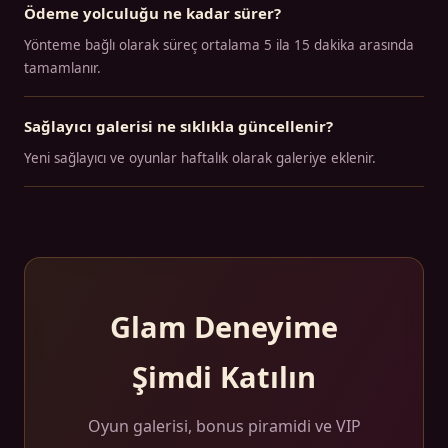
Ödeme yolculuğu ne kadar sürer?
Yönteme bağlı olarak süreç ortalama 5 ila 15 dakika arasında
tamamlanır.
Sağlayıcı galerisi ne sıklıkla güncellenir?
Yeni sağlayıcı ve oyunlar haftalık olarak galeriye eklenir.
Glam Deneyime
Şimdi Katılın
Oyun galerisi, bonus piramidi ve VIP