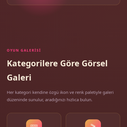
OYUN GALERISI
Kategorilere Göre Görsel
Galeri
Her kategori kendine özgü ikon ve renk paletiyle galeri
düzeninde sunulur, aradığınızı hızlıca bulun.