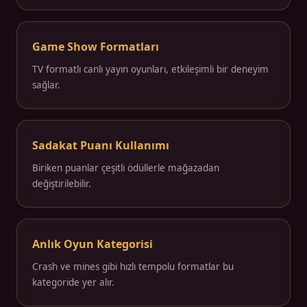
Game Show Formatları
TV formatlı canlı yayın oyunları, etkileşimli bir deneyim
sağlar.
Sadakat Puanı Kullanımı
Biriken puanlar çeşitli ödüllerle mağazadan
değiştirilebilir.
Anlık Oyun Kategorisi
Crash ve mines gibi hızlı tempolu formatlar bu
kategoride yer alır.