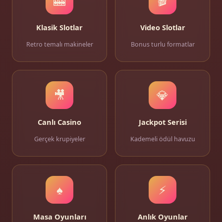
🎰
🎬
Klasik Slotlar
Video Slotlar
Retro temalı makineler
Bonus turlu formatlar
🎥
💎
Canlı Casino
Jackpot Serisi
Gerçek krupiyeler
Kademeli ödül havuzu
♠️
⚡
Masa Oyunları
Anlık Oyunlar