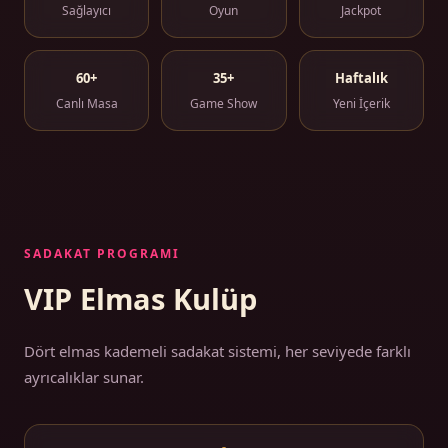
Sağlayıcı
Oyun
Jackpot
60+
35+
Haftalık
Canlı Masa
Game Show
Yeni İçerik
SADAKAT PROGRAMI
VIP Elmas Kulüp
Dört elmas kademeli sadakat sistemi, her seviyede farklı
ayrıcalıklar sunar.