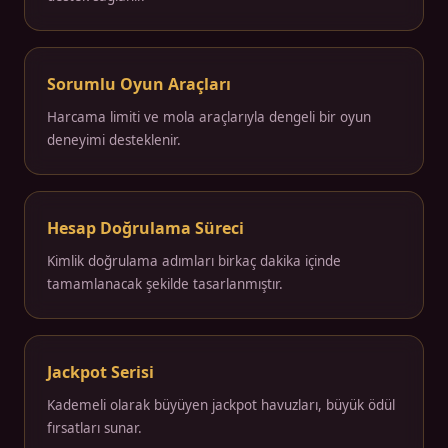
Sorumlu Oyun Araçları
Harcama limiti ve mola araçlarıyla dengeli bir oyun
deneyimi desteklenir.
Hesap Doğrulama Süreci
Kimlik doğrulama adımları birkaç dakika içinde
tamamlanacak şekilde tasarlanmıştır.
Jackpot Serisi
Kademeli olarak büyüyen jackpot havuzları, büyük ödül
fırsatları sunar.