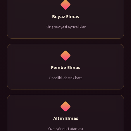
Beyaz Elmas
Giriş seviyesi ayrıcalıklar
Pembe Elmas
Öncelikli destek hattı
Altın Elmas
Özel yönetici ataması