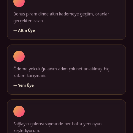
Bonus piramidinde altın kademeye geçtim, oranlar
gerçekten cazip.
— Altın Üye
Ödeme yolculuğu adım adım çok net anlatılmış, hiç
kafam karışmadı.
— Yeni Üye
Sağlayıcı galerisi sayesinde her hafta yeni oyun
keşfediyorum.