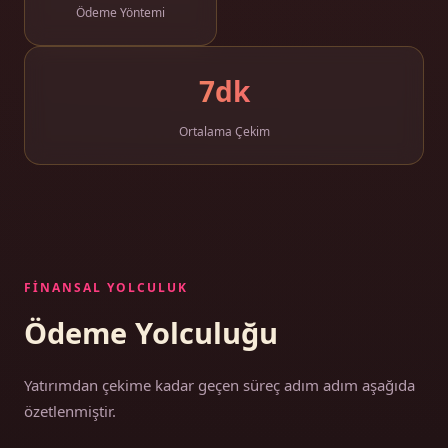
Ödeme Yöntemi
7dk
Ortalama Çekim
FINANSAL YOLCULUK
Ödeme Yolculuğu
Yatırımdan çekime kadar geçen süreç adım adım aşağıda
özetlenmiştir.