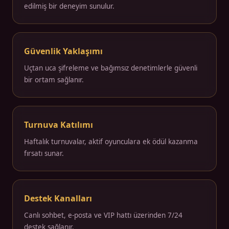
edilmiş bir deneyim sunulur.
Güvenlik Yaklaşımı
Uçtan uca şifreleme ve bağımsız denetimlerle güvenli
bir ortam sağlanır.
Turnuva Katılımı
Haftalık turnuvalar, aktif oyunculara ek ödül kazanma
fırsatı sunar.
Destek Kanalları
Canlı sohbet, e-posta ve VIP hattı üzerinden 7/24
destek sağlanır.