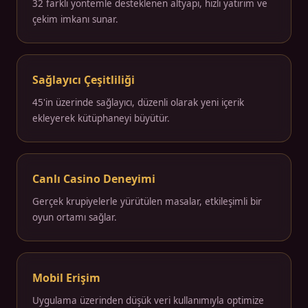
32 farklı yöntemle desteklenen altyapı, hızlı yatırım ve
çekim imkanı sunar.
Sağlayıcı Çeşitliliği
45'in üzerinde sağlayıcı, düzenli olarak yeni içerik
ekleyerek kütüphaneyi büyütür.
Canlı Casino Deneyimi
Gerçek krupiyelerle yürütülen masalar, etkileşimli bir
oyun ortamı sağlar.
Mobil Erişim
Uygulama üzerinden düşük veri kullanımıyla optimize