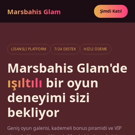
Marsbahis Glam
Şimdi Katıl
LISANSLI PLATFORM
7/24 DESTEK
HIZLI ÖDEME
Marsbahis Glam'de
ışıltılı
bir oyun
deneyimi sizi
bekliyor
Geniş oyun galerisi, kademeli bonus piramidi ve VIP