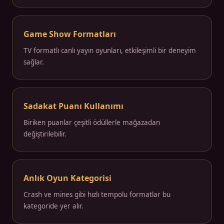
Game Show Formatları
TV formatlı canlı yayın oyunları, etkileşimli bir deneyim
sağlar.
Sadakat Puanı Kullanımı
Biriken puanlar çeşitli ödüllerle mağazadan
değiştirilebilir.
Anlık Oyun Kategorisi
Crash ve mines gibi hızlı tempolu formatlar bu
kategoride yer alır.