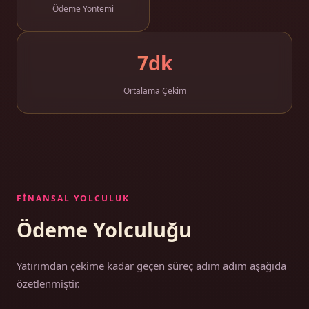
Ödeme Yöntemi
7dk
Ortalama Çekim
FINANSAL YOLCULUK
Ödeme Yolculuğu
Yatırımdan çekime kadar geçen süreç adım adım aşağıda
özetlenmiştir.