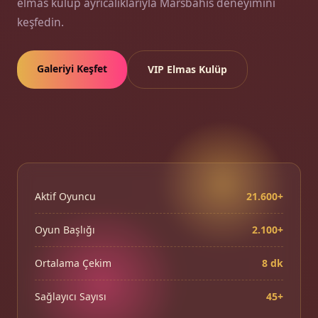
elmas kulüp ayrıcalıklarıyla Marsbahis deneyimini
keşfedin.
Galeriyi Keşfet
VIP Elmas Kulüp
Aktif Oyuncu
21.600+
Oyun Başlığı
2.100+
Ortalama Çekim
8 dk
Sağlayıcı Sayısı
45+