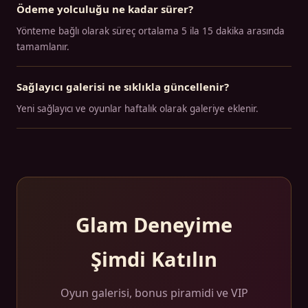
Ödeme yolculuğu ne kadar sürer?
Yönteme bağlı olarak süreç ortalama 5 ila 15 dakika arasında
tamamlanır.
Sağlayıcı galerisi ne sıklıkla güncellenir?
Yeni sağlayıcı ve oyunlar haftalık olarak galeriye eklenir.
Glam Deneyime
Şimdi Katılın
Oyun galerisi, bonus piramidi ve VIP