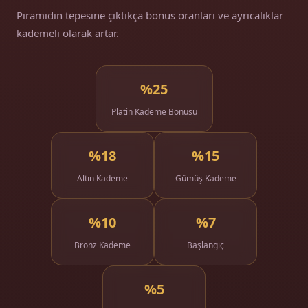
Piramidin tepesine çıktıkça bonus oranları ve ayrıcalıklar
kademeli olarak artar.
%25
Platin Kademe Bonusu
%18
%15
Altın Kademe
Gümüş Kademe
%10
%7
Bronz Kademe
Başlangıç
%5