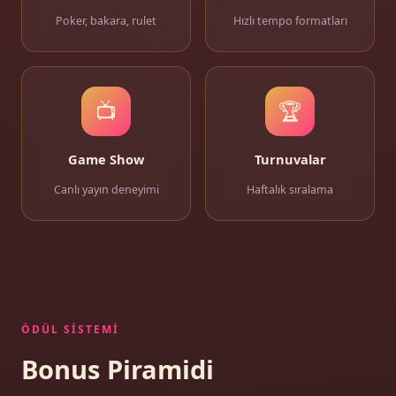
Poker, bakara, rulet
Hızlı tempo formatları
📺
🏆
Game Show
Turnuvalar
Canlı yayın deneyimi
Haftalık sıralama
ÖDÜL SISTEMI
Bonus Piramidi