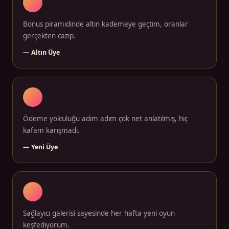
Bonus piramidinde altın kademeye geçtim, oranlar
gerçekten cazip.
— Altın Üye
Ödeme yolculuğu adım adım çok net anlatılmış, hiç
kafam karışmadı.
— Yeni Üye
Sağlayıcı galerisi sayesinde her hafta yeni oyun
keşfediyorum.