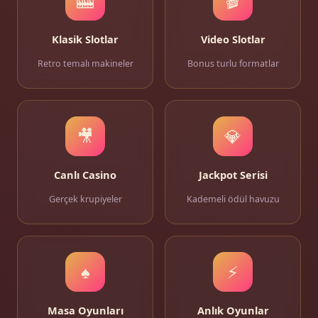
🎰
🎬
Klasik Slotlar
Video Slotlar
Retro temalı makineler
Bonus turlu formatlar
🎥
💎
Canlı Casino
Jackpot Serisi
Gerçek krupiyeler
Kademeli ödül havuzu
♠️
⚡
Masa Oyunları
Anlık Oyunlar