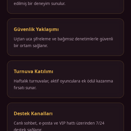
edilmiş bir deneyim sunulur.
Güvenlik Yaklaşımı
Uçtan uca şifreleme ve bağımsız denetimlerle güvenli
bir ortam sağlanır.
Turnuva Katılımı
Haftalık turnuvalar, aktif oyunculara ek ödül kazanma
fırsatı sunar.
Destek Kanalları
Canlı sohbet, e-posta ve VIP hattı üzerinden 7/24
destek sağlanır.