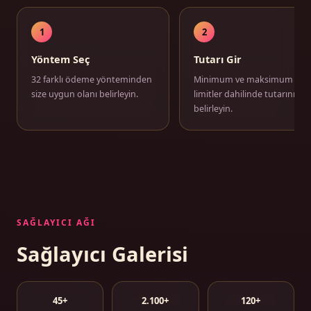
1
2
Yöntem Seç
Tutarı Gir
32 farklı ödeme yönteminden
Minimum ve maksimum
size uygun olanı belirleyin.
limitler dahilinde tutarınızı
belirleyin.
SAĞLAYICI AĞI
Sağlayıcı Galerisi
45+
2.100+
120+