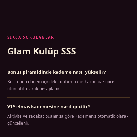
SIKÇA SORULANLAR
Glam Kulüp SSS
Bonus piramidinde kademe nasıl yükselir?
Belirlenen dönem içindeki toplam bahis hacminize göre
otomatik olarak hesaplanır.
VIP elmas kademesine nasıl geçilir?
Aktivite ve sadakat puanınıza göre kademeniz otomatik olarak
güncellenir.