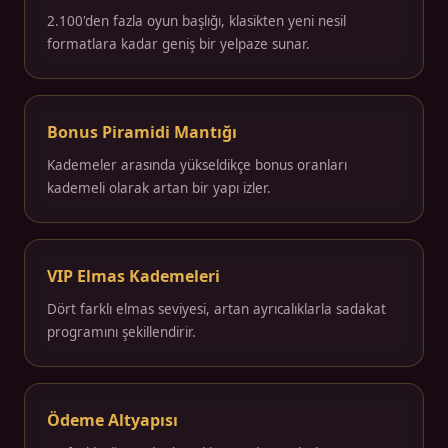
2.100'den fazla oyun başlığı, klasikten yeni nesil
formatlara kadar geniş bir yelpaze sunar.
Bonus Piramidi Mantığı
Kademeler arasında yükseldikçe bonus oranları
kademeli olarak artan bir yapı izler.
VIP Elmas Kademeleri
Dört farklı elmas seviyesi, artan ayrıcalıklarla sadakat
programını şekillendirir.
Ödeme Altyapısı