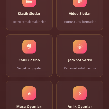
🎰
🎬
Klasik Slotlar
Video Slotlar
Retro temalı makineler
Bonus turlu formatlar
🎥
💎
Canlı Casino
Jackpot Serisi
Gerçek krupiyeler
Kademeli ödül havuzu
♠️
⚡
Masa Oyunları
Anlık Oyunlar