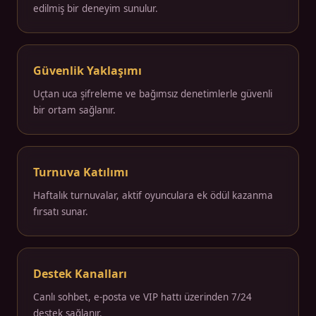
edilmiş bir deneyim sunulur.
Güvenlik Yaklaşımı
Uçtan uca şifreleme ve bağımsız denetimlerle güvenli
bir ortam sağlanır.
Turnuva Katılımı
Haftalık turnuvalar, aktif oyunculara ek ödül kazanma
fırsatı sunar.
Destek Kanalları
Canlı sohbet, e-posta ve VIP hattı üzerinden 7/24
destek sağlanır.