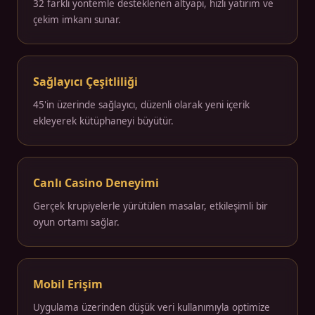
32 farklı yöntemle desteklenen altyapı, hızlı yatırım ve
çekim imkanı sunar.
Sağlayıcı Çeşitliliği
45'in üzerinde sağlayıcı, düzenli olarak yeni içerik
ekleyerek kütüphaneyi büyütür.
Canlı Casino Deneyimi
Gerçek krupiyelerle yürütülen masalar, etkileşimli bir
oyun ortamı sağlar.
Mobil Erişim
Uygulama üzerinden düşük veri kullanımıyla optimize