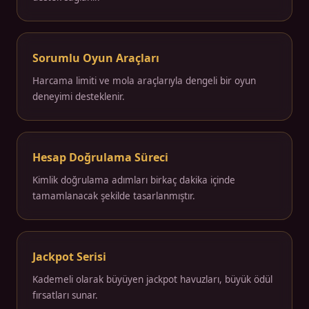
Sorumlu Oyun Araçları
Harcama limiti ve mola araçlarıyla dengeli bir oyun
deneyimi desteklenir.
Hesap Doğrulama Süreci
Kimlik doğrulama adımları birkaç dakika içinde
tamamlanacak şekilde tasarlanmıştır.
Jackpot Serisi
Kademeli olarak büyüyen jackpot havuzları, büyük ödül
fırsatları sunar.