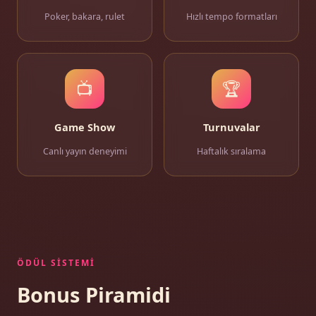
Poker, bakara, rulet
Hızlı tempo formatları
📺
🏆
Game Show
Turnuvalar
Canlı yayın deneyimi
Haftalık sıralama
ÖDÜL SISTEMI
Bonus Piramidi