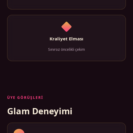
Kraliyet Elması
Sınırsız öncelikli çekim
ÜYE GÖRÜŞLERI
Glam Deneyimi