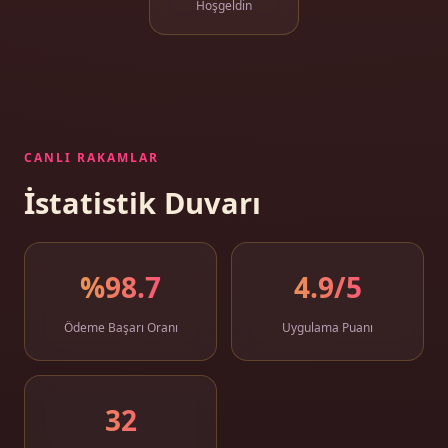
Hoşgeldin
CANLI RAKAMLAR
İstatistik Duvarı
%98.7
4.9/5
Ödeme Başarı Oranı
Uygulama Puanı
32