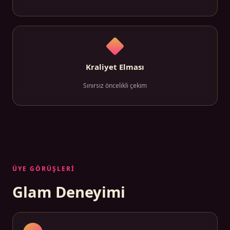
Kraliyet Elması
Sınırsız öncelikli çekim
ÜYE GÖRÜŞLERI
Glam Deneyimi