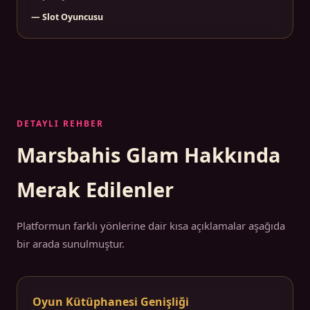
— Slot Oyuncusu
DETAYLI REHBER
Marsbahis Glam Hakkında
Merak Edilenler
Platformun farklı yönlerine dair kısa açıklamalar aşağıda
bir arada sunulmuştur.
Oyun Kütüphanesi Genişliği