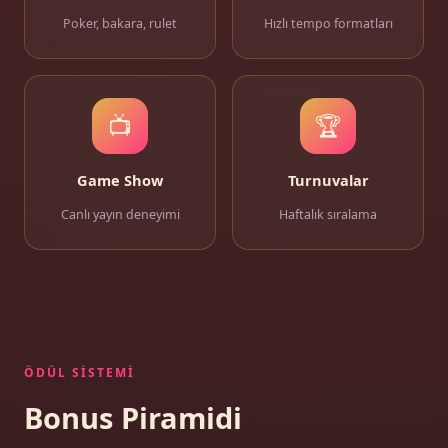
Poker, bakara, rulet
Hızlı tempo formatları
📺
🏆
Game Show
Turnuvalar
Canlı yayın deneyimi
Haftalık sıralama
ÖDÜL SISTEMI
Bonus Piramidi