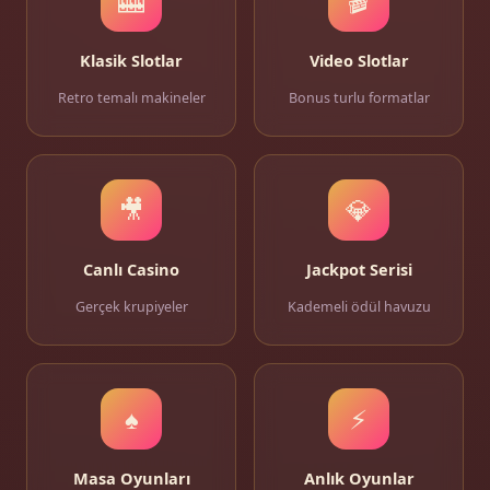
🎰
🎬
Klasik Slotlar
Video Slotlar
Retro temalı makineler
Bonus turlu formatlar
🎥
💎
Canlı Casino
Jackpot Serisi
Gerçek krupiyeler
Kademeli ödül havuzu
♠️
⚡
Masa Oyunları
Anlık Oyunlar