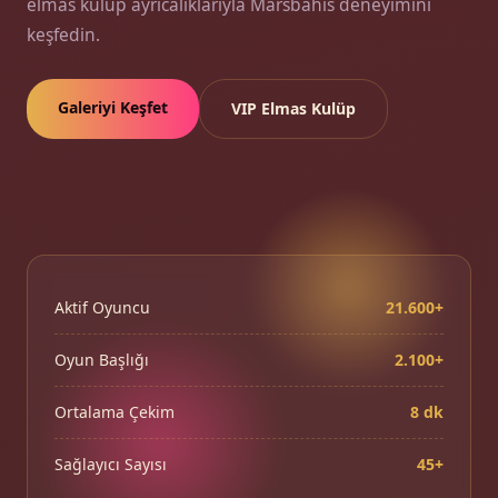
elmas kulüp ayrıcalıklarıyla Marsbahis deneyimini
keşfedin.
Galeriyi Keşfet
VIP Elmas Kulüp
Aktif Oyuncu
21.600+
Oyun Başlığı
2.100+
Ortalama Çekim
8 dk
Sağlayıcı Sayısı
45+