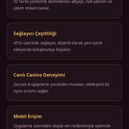
32 farklı yöntemle desteklenen altyapı, hızlı yatırım ve
çekim imkanı sunar.
Sağlayıcı Çeşitliliği
45'in üzerinde sağlayıcı, düzenli olarak yeni içerik
ekleyerek kütüphaneyi büyütür.
Canlı Casino Deneyimi
Gerçek krupiyelerle yürütülen masalar, etkileşimli bir
oyun ortamı sağlar.
Mobil Erişim
Uygulama üzerinden düşük veri kullanımıyla optimize