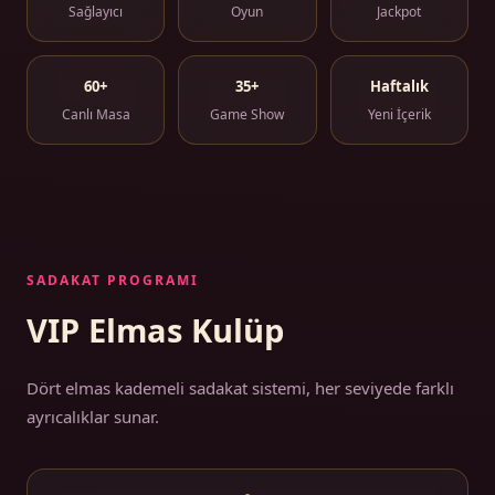
Sağlayıcı
Oyun
Jackpot
60+
35+
Haftalık
Canlı Masa
Game Show
Yeni İçerik
SADAKAT PROGRAMI
VIP Elmas Kulüp
Dört elmas kademeli sadakat sistemi, her seviyede farklı
ayrıcalıklar sunar.