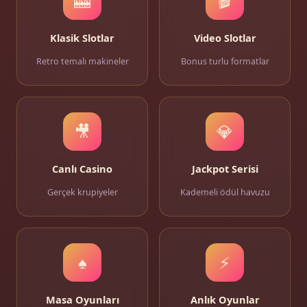
🎰
🎬
Klasik Slotlar
Video Slotlar
Retro temalı makineler
Bonus turlu formatlar
🎥
💎
Canlı Casino
Jackpot Serisi
Gerçek krupiyeler
Kademeli ödül havuzu
♠️
⚡
Masa Oyunları
Anlık Oyunlar