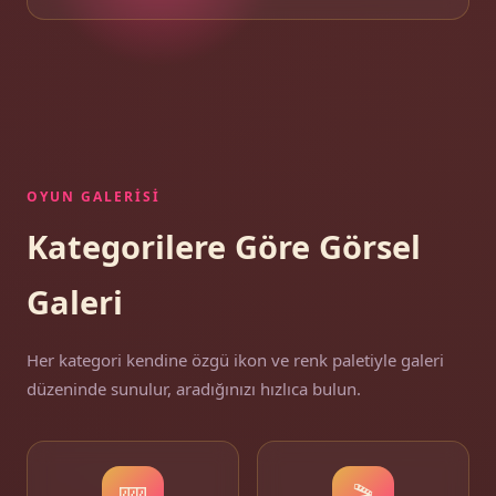
OYUN GALERISI
Kategorilere Göre Görsel
Galeri
Her kategori kendine özgü ikon ve renk paletiyle galeri
düzeninde sunulur, aradığınızı hızlıca bulun.