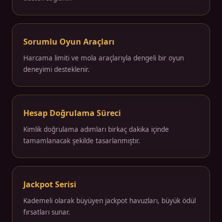
Sorumlu Oyun Araçları
Harcama limiti ve mola araçlarıyla dengeli bir oyun
deneyimi desteklenir.
Hesap Doğrulama Süreci
Kimlik doğrulama adımları birkaç dakika içinde
tamamlanacak şekilde tasarlanmıştır.
Jackpot Serisi
Kademeli olarak büyüyen jackpot havuzları, büyük ödül
fırsatları sunar.