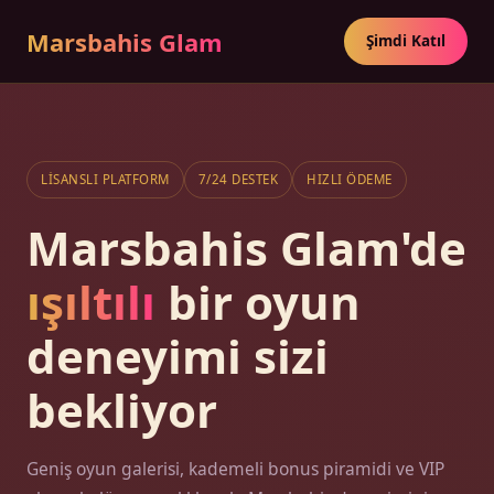
Marsbahis Glam
Şimdi Katıl
LISANSLI PLATFORM
7/24 DESTEK
HIZLI ÖDEME
Marsbahis Glam'de
ışıltılı
bir oyun
deneyimi sizi
bekliyor
Geniş oyun galerisi, kademeli bonus piramidi ve VIP