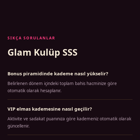
SIKÇA SORULANLAR
Glam Kulüp SSS
Bonus piramidinde kademe nasıl yükselir?
Belirlenen dönem içindeki toplam bahis hacminize göre
otomatik olarak hesaplanır.
VIP elmas kademesine nasıl geçilir?
Aktivite ve sadakat puanınıza göre kademeniz otomatik olarak
güncellenir.