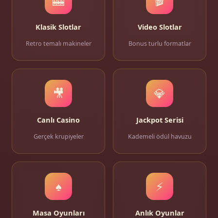
🎰
🎬
Klasik Slotlar
Video Slotlar
Retro temalı makineler
Bonus turlu formatlar
🎥
💎
Canlı Casino
Jackpot Serisi
Gerçek krupiyeler
Kademeli ödül havuzu
♠️
⚡
Masa Oyunları
Anlık Oyunlar