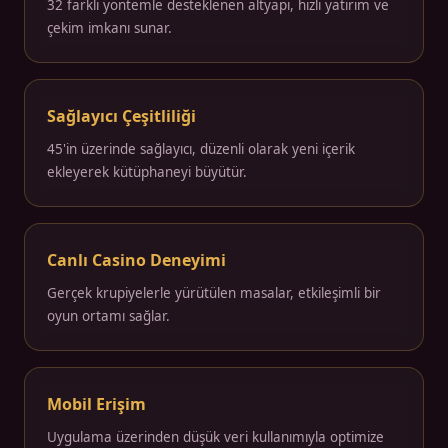
32 farklı yöntemle desteklenen altyapı, hızlı yatırım ve
çekim imkanı sunar.
Sağlayıcı Çeşitliliği
45'in üzerinde sağlayıcı, düzenli olarak yeni içerik
ekleyerek kütüphaneyi büyütür.
Canlı Casino Deneyimi
Gerçek krupiyelerle yürütülen masalar, etkileşimli bir
oyun ortamı sağlar.
Mobil Erişim
Uygulama üzerinden düşük veri kullanımıyla optimize