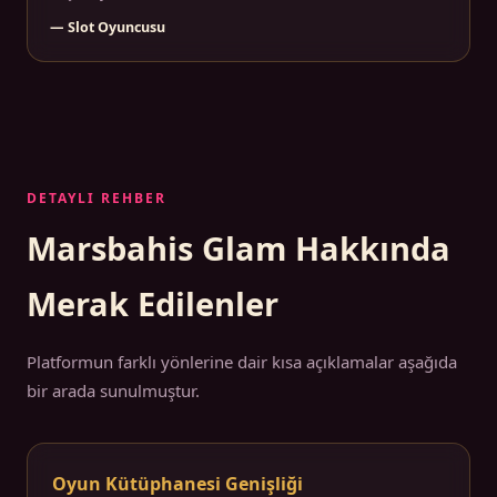
— Slot Oyuncusu
DETAYLI REHBER
Marsbahis Glam Hakkında
Merak Edilenler
Platformun farklı yönlerine dair kısa açıklamalar aşağıda
bir arada sunulmuştur.
Oyun Kütüphanesi Genişliği