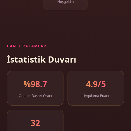
Hoşgeldin
CANLI RAKAMLAR
İstatistik Duvarı
%98.7
4.9/5
Ödeme Başarı Oranı
Uygulama Puanı
32