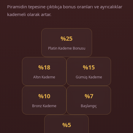
Piramidin tepesine çıktıkça bonus oranları ve ayrıcalıklar
kademeli olarak artar.
%25
Platin Kademe Bonusu
%18
%15
Altın Kademe
Gümüş Kademe
%10
%7
Bronz Kademe
Başlangıç
%5