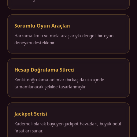
Sorumlu Oyun Araçları
Harcama limiti ve mola araçlarıyla dengeli bir oyun
deneyimi desteklenir.
Hesap Doğrulama Süreci
Kimlik doğrulama adımları birkaç dakika içinde
tamamlanacak şekilde tasarlanmıştır.
Jackpot Serisi
Kademeli olarak büyüyen jackpot havuzları, büyük ödül
fırsatları sunar.