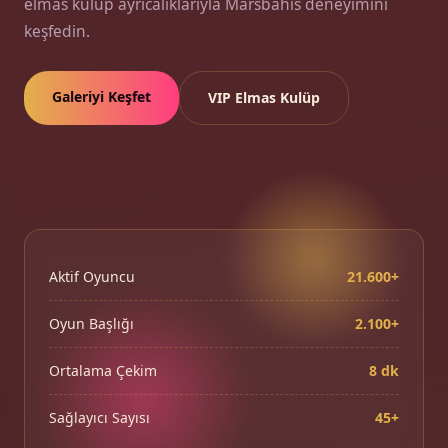
elmas kulüp ayrıcalıklarıyla Marsbahis deneyimini
keşfedin.
Galeriyi Keşfet
VIP Elmas Kulüp
Aktif Oyuncu
21.600+
Oyun Başlığı
2.100+
Ortalama Çekim
8 dk
Sağlayıcı Sayısı
45+