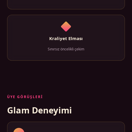
Kraliyet Elması
Sınırsız öncelikli çekim
ÜYE GÖRÜŞLERI
Glam Deneyimi