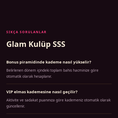
SIKÇA SORULANLAR
Glam Kulüp SSS
Bonus piramidinde kademe nasıl yükselir?
Belirlenen dönem içindeki toplam bahis hacminize göre
otomatik olarak hesaplanır.
VIP elmas kademesine nasıl geçilir?
Aktivite ve sadakat puanınıza göre kademeniz otomatik olarak
güncellenir.