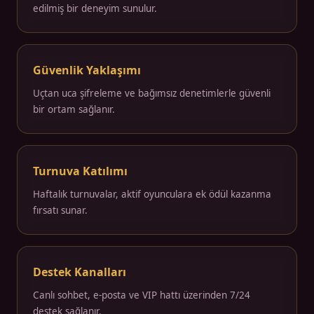
edilmiş bir deneyim sunulur.
Güvenlik Yaklaşımı
Uçtan uca şifreleme ve bağımsız denetimlerle güvenli
bir ortam sağlanır.
Turnuva Katılımı
Haftalık turnuvalar, aktif oyunculara ek ödül kazanma
fırsatı sunar.
Destek Kanalları
Canlı sohbet, e-posta ve VIP hattı üzerinden 7/24
destek sağlanır.