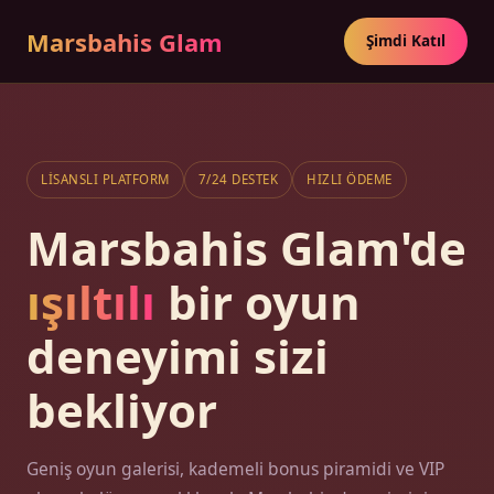
Marsbahis Glam
Şimdi Katıl
LISANSLI PLATFORM
7/24 DESTEK
HIZLI ÖDEME
Marsbahis Glam'de
ışıltılı
bir oyun
deneyimi sizi
bekliyor
Geniş oyun galerisi, kademeli bonus piramidi ve VIP