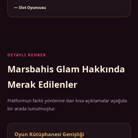
— Slot Oyuncusu
DETAYLI REHBER
Marsbahis Glam Hakkında
Merak Edilenler
Platformun farklı yönlerine dair kısa açıklamalar aşağıda
bir arada sunulmuştur.
Oyun Kütüphanesi Genişliği