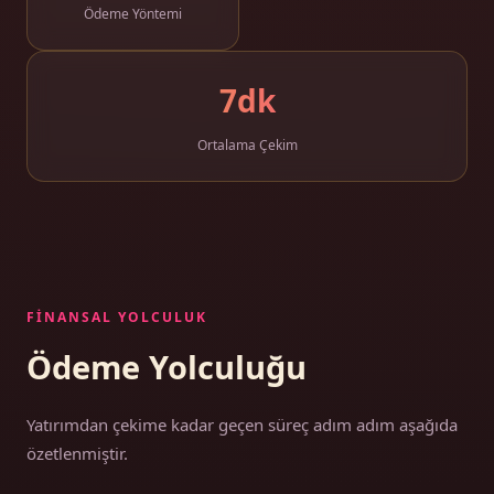
Ödeme Yöntemi
7dk
Ortalama Çekim
FINANSAL YOLCULUK
Ödeme Yolculuğu
Yatırımdan çekime kadar geçen süreç adım adım aşağıda
özetlenmiştir.