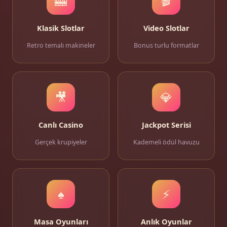
🎰
🎬
Klasik Slotlar
Video Slotlar
Retro temalı makineler
Bonus turlu formatlar
🎥
💎
Canlı Casino
Jackpot Serisi
Gerçek krupiyeler
Kademeli ödül havuzu
♠️
⚡
Masa Oyunları
Anlık Oyunlar