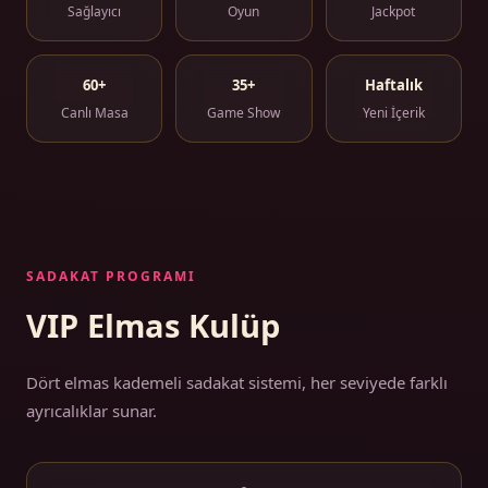
Sağlayıcı
Oyun
Jackpot
60+
35+
Haftalık
Canlı Masa
Game Show
Yeni İçerik
SADAKAT PROGRAMI
VIP Elmas Kulüp
Dört elmas kademeli sadakat sistemi, her seviyede farklı
ayrıcalıklar sunar.