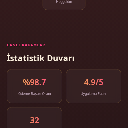
Hoşgeldin
CANLI RAKAMLAR
İstatistik Duvarı
%98.7
4.9/5
Ödeme Başarı Oranı
Uygulama Puanı
32