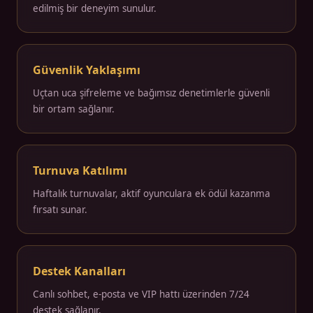
edilmiş bir deneyim sunulur.
Güvenlik Yaklaşımı
Uçtan uca şifreleme ve bağımsız denetimlerle güvenli
bir ortam sağlanır.
Turnuva Katılımı
Haftalık turnuvalar, aktif oyunculara ek ödül kazanma
fırsatı sunar.
Destek Kanalları
Canlı sohbet, e-posta ve VIP hattı üzerinden 7/24
destek sağlanır.