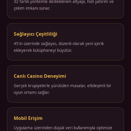
32 farklı yöntemle desteklenen altyapı, hızlı yatırım ve
çekim imkanı sunar.
Sağlayıcı Çeşitliliği
45'in üzerinde sağlayıcı, düzenli olarak yeni içerik
ekleyerek kütüphaneyi büyütür.
Canlı Casino Deneyimi
Gerçek krupiyelerle yürütülen masalar, etkileşimli bir
oyun ortamı sağlar.
Mobil Erişim
Uygulama üzerinden düşük veri kullanımıyla optimize