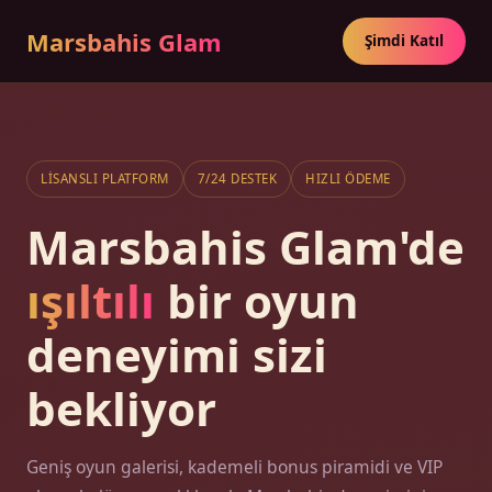
Marsbahis Glam
Şimdi Katıl
LISANSLI PLATFORM
7/24 DESTEK
HIZLI ÖDEME
Marsbahis Glam'de
ışıltılı
bir oyun
deneyimi sizi
bekliyor
Geniş oyun galerisi, kademeli bonus piramidi ve VIP