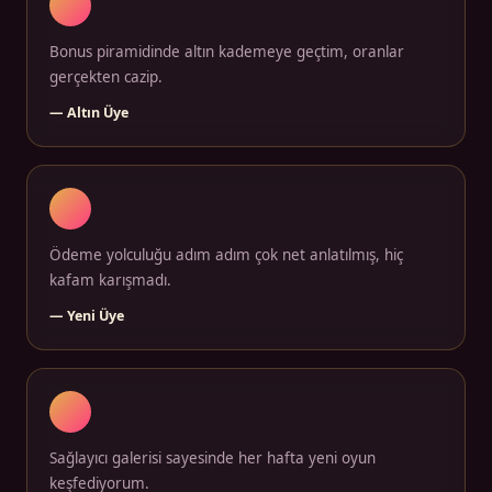
Bonus piramidinde altın kademeye geçtim, oranlar
gerçekten cazip.
— Altın Üye
Ödeme yolculuğu adım adım çok net anlatılmış, hiç
kafam karışmadı.
— Yeni Üye
Sağlayıcı galerisi sayesinde her hafta yeni oyun
keşfediyorum.