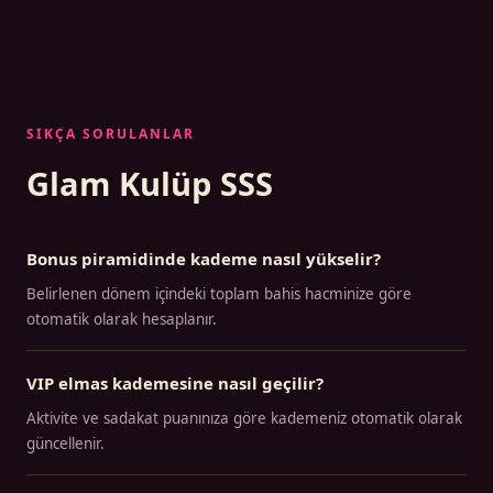
SIKÇA SORULANLAR
Glam Kulüp SSS
Bonus piramidinde kademe nasıl yükselir?
Belirlenen dönem içindeki toplam bahis hacminize göre
otomatik olarak hesaplanır.
VIP elmas kademesine nasıl geçilir?
Aktivite ve sadakat puanınıza göre kademeniz otomatik olarak
güncellenir.