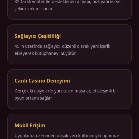
32 farklı yöntemle desteklenen altyapı, hızlı yatırım ve
çekim imkanı sunar.
Sağlayıcı Çeşitliliği
45'in üzerinde sağlayıcı, düzenli olarak yeni içerik
ekleyerek kütüphaneyi büyütür.
Canlı Casino Deneyimi
Gerçek krupiyelerle yürütülen masalar, etkileşimli bir
oyun ortamı sağlar.
Mobil Erişim
Uygulama üzerinden düşük veri kullanımıyla optimize