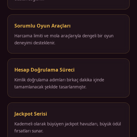
Sorumlu Oyun Araçları
Harcama limiti ve mola araçlarıyla dengeli bir oyun
deneyimi desteklenir.
Hesap Doğrulama Süreci
Kimlik doğrulama adımları birkaç dakika içinde
tamamlanacak şekilde tasarlanmıştır.
Jackpot Serisi
Kademeli olarak büyüyen jackpot havuzları, büyük ödül
fırsatları sunar.