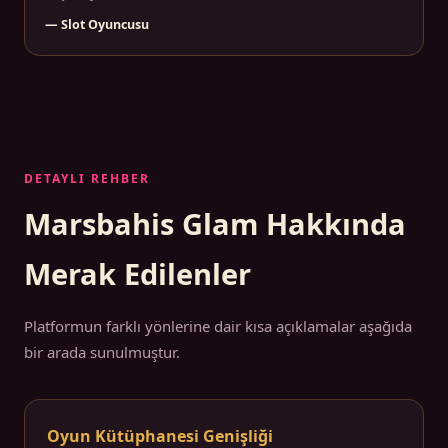
— Slot Oyuncusu
DETAYLI REHBER
Marsbahis Glam Hakkında
Merak Edilenler
Platformun farklı yönlerine dair kısa açıklamalar aşağıda
bir arada sunulmuştur.
Oyun Kütüphanesi Genişliği