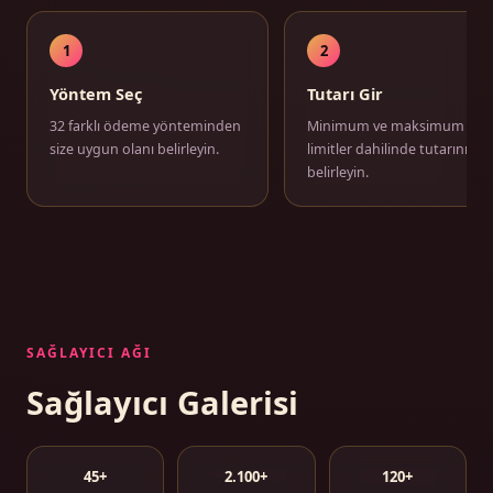
1
2
Yöntem Seç
Tutarı Gir
32 farklı ödeme yönteminden
Minimum ve maksimum
size uygun olanı belirleyin.
limitler dahilinde tutarınızı
belirleyin.
SAĞLAYICI AĞI
Sağlayıcı Galerisi
45+
2.100+
120+