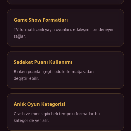
Game Show Formatları
TV formatlı canlı yayın oyunları, etkileşimli bir deneyim
sağlar.
Sadakat Puanı Kullanımı
Biriken puanlar çeşitli ödüllerle mağazadan
değiştirilebilir.
Anlık Oyun Kategorisi
Crash ve mines gibi hızlı tempolu formatlar bu
kategoride yer alır.