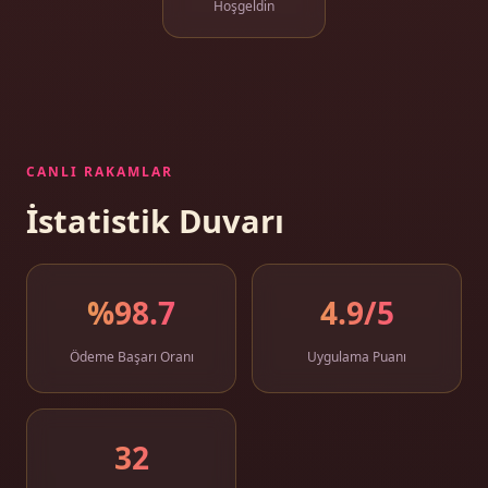
Hoşgeldin
CANLI RAKAMLAR
İstatistik Duvarı
%98.7
4.9/5
Ödeme Başarı Oranı
Uygulama Puanı
32