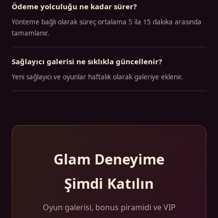
Ödeme yolculuğu ne kadar sürer?
Yönteme bağlı olarak süreç ortalama 5 ila 15 dakika arasında
tamamlanır.
Sağlayıcı galerisi ne sıklıkla güncellenir?
Yeni sağlayıcı ve oyunlar haftalık olarak galeriye eklenir.
Glam Deneyime
Şimdi Katılın
Oyun galerisi, bonus piramidi ve VIP