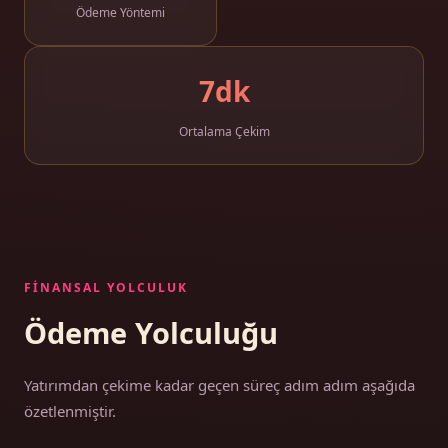
Ödeme Yöntemi
7dk
Ortalama Çekim
FINANSAL YOLCULUK
Ödeme Yolculuğu
Yatırımdan çekime kadar geçen süreç adım adım aşağıda
özetlenmiştir.