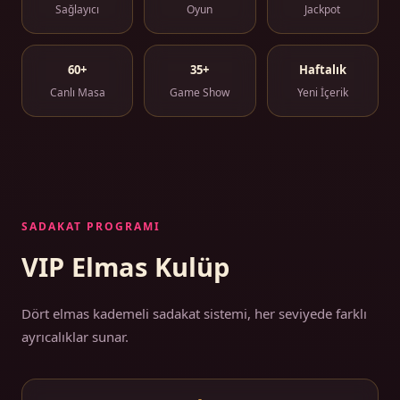
Sağlayıcı
Oyun
Jackpot
60+
35+
Haftalık
Canlı Masa
Game Show
Yeni İçerik
SADAKAT PROGRAMI
VIP Elmas Kulüp
Dört elmas kademeli sadakat sistemi, her seviyede farklı
ayrıcalıklar sunar.