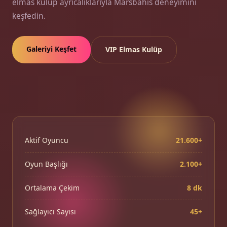
elmas kulüp ayrıcalıklarıyla Marsbahis deneyimini
keşfedin.
Galeriyi Keşfet
VIP Elmas Kulüp
Aktif Oyuncu
21.600+
Oyun Başlığı
2.100+
Ortalama Çekim
8 dk
Sağlayıcı Sayısı
45+