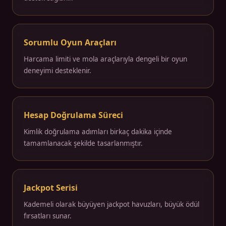
Sorumlu Oyun Araçları
Harcama limiti ve mola araçlarıyla dengeli bir oyun
deneyimi desteklenir.
Hesap Doğrulama Süreci
Kimlik doğrulama adımları birkaç dakika içinde
tamamlanacak şekilde tasarlanmıştır.
Jackpot Serisi
Kademeli olarak büyüyen jackpot havuzları, büyük ödül
fırsatları sunar.