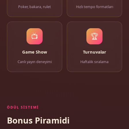
Poker, bakara, rulet
Hızlı tempo formatları
📺
🏆
Game Show
Turnuvalar
Canlı yayın deneyimi
Haftalık sıralama
ÖDÜL SISTEMI
Bonus Piramidi