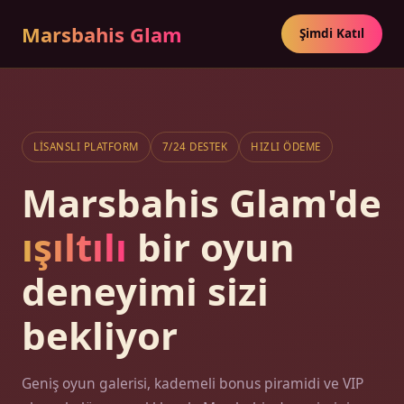
Marsbahis Glam
Şimdi Katıl
LISANSLI PLATFORM
7/24 DESTEK
HIZLI ÖDEME
Marsbahis Glam'de
ışıltılı
bir oyun
deneyimi sizi
bekliyor
Geniş oyun galerisi, kademeli bonus piramidi ve VIP