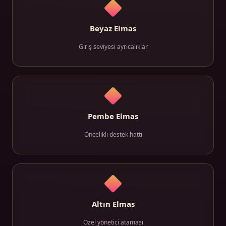
Beyaz Elmas
Giriş seviyesi ayrıcalıklar
Pembe Elmas
Öncelikli destek hattı
Altın Elmas
Özel yönetici ataması