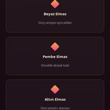
Beyaz Elmas
Giriş seviyesi ayrıcalıklar
Pembe Elmas
Öncelikli destek hattı
Altın Elmas
Özel yönetici ataması