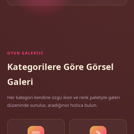
OYUN GALERISI
Kategorilere Göre Görsel
Galeri
Her kategori kendine özgü ikon ve renk paletiyle galeri
düzeninde sunulur, aradığınızı hızlıca bulun.