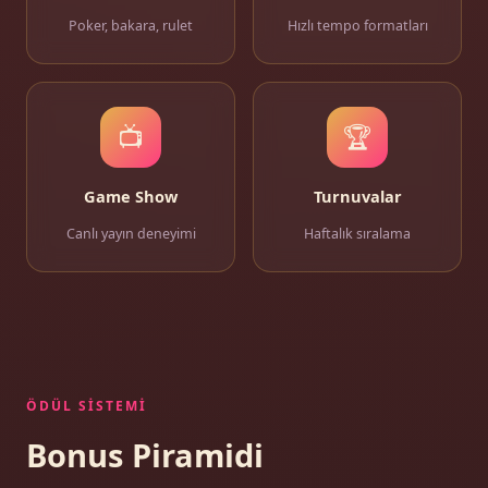
Poker, bakara, rulet
Hızlı tempo formatları
📺
🏆
Game Show
Turnuvalar
Canlı yayın deneyimi
Haftalık sıralama
ÖDÜL SISTEMI
Bonus Piramidi