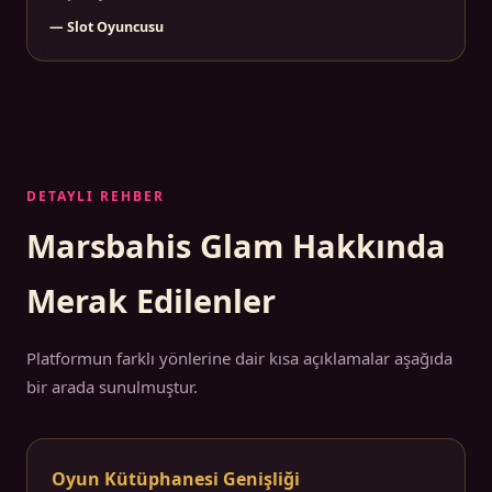
— Slot Oyuncusu
DETAYLI REHBER
Marsbahis Glam Hakkında
Merak Edilenler
Platformun farklı yönlerine dair kısa açıklamalar aşağıda
bir arada sunulmuştur.
Oyun Kütüphanesi Genişliği