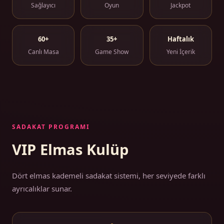
Sağlayıcı
Oyun
Jackpot
60+
35+
Haftalık
Canlı Masa
Game Show
Yeni İçerik
SADAKAT PROGRAMI
VIP Elmas Kulüp
Dört elmas kademeli sadakat sistemi, her seviyede farklı
ayrıcalıklar sunar.