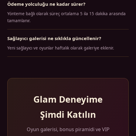
Ödeme yolculuğu ne kadar sürer?
Yönteme bağlı olarak süreç ortalama 5 ila 15 dakika arasında
tamamlanır.
Sağlayıcı galerisi ne sıklıkla güncellenir?
Yeni sağlayıcı ve oyunlar haftalık olarak galeriye eklenir.
Glam Deneyime
Şimdi Katılın
Oyun galerisi, bonus piramidi ve VIP