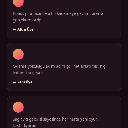
Bonus piramidinde altın kademeye geçtim, oranlar
gerçekten cazip.
— Altın Üye
Ödeme yolculuğu adım adım çok net anlatılmış, hiç
kafam karışmadı.
— Yeni Üye
Sağlayıcı galerisi sayesinde her hafta yeni oyun
keşfediyorum.