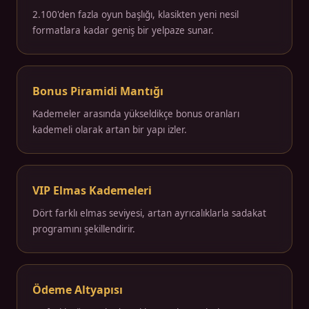
2.100'den fazla oyun başlığı, klasikten yeni nesil
formatlara kadar geniş bir yelpaze sunar.
Bonus Piramidi Mantığı
Kademeler arasında yükseldikçe bonus oranları
kademeli olarak artan bir yapı izler.
VIP Elmas Kademeleri
Dört farklı elmas seviyesi, artan ayrıcalıklarla sadakat
programını şekillendirir.
Ödeme Altyapısı