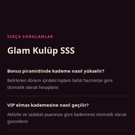
SIKÇA SORULANLAR
Glam Kulüp SSS
Bonus piramidinde kademe nasıl yükselir?
Belirlenen dönem içindeki toplam bahis hacminize göre
otomatik olarak hesaplanır.
VIP elmas kademesine nasıl geçilir?
Aktivite ve sadakat puanınıza göre kademeniz otomatik olarak
güncellenir.