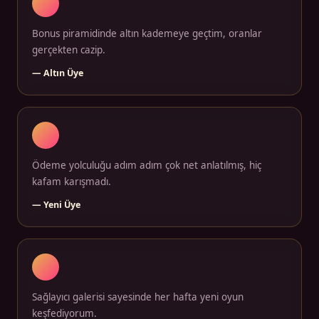
Bonus piramidinde altın kademeye geçtim, oranlar
gerçekten cazip.
— Altın Üye
Ödeme yolculuğu adım adım çok net anlatılmış, hiç
kafam karışmadı.
— Yeni Üye
Sağlayıcı galerisi sayesinde her hafta yeni oyun
keşfediyorum.