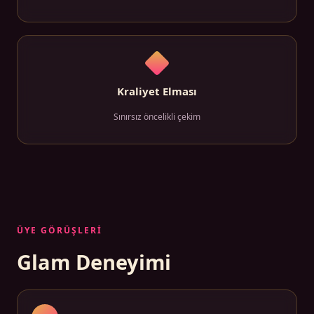
Kraliyet Elması
Sınırsız öncelikli çekim
ÜYE GÖRÜŞLERI
Glam Deneyimi