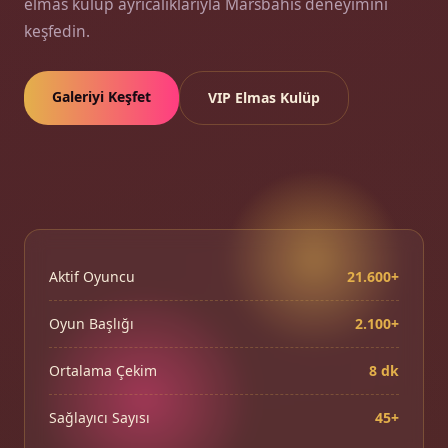
elmas kulüp ayrıcalıklarıyla Marsbahis deneyimini
keşfedin.
Galeriyi Keşfet
VIP Elmas Kulüp
Aktif Oyuncu
21.600+
Oyun Başlığı
2.100+
Ortalama Çekim
8 dk
Sağlayıcı Sayısı
45+