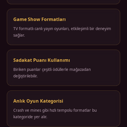
Game Show Formatları
TV formatlı canlı yayın oyunları, etkileşimli bir deneyim
sağlar.
Sadakat Puanı Kullanımı
Biriken puanlar çeşitli ödüllerle mağazadan
değiştirilebilir.
Anlık Oyun Kategorisi
Crash ve mines gibi hızlı tempolu formatlar bu
kategoride yer alır.