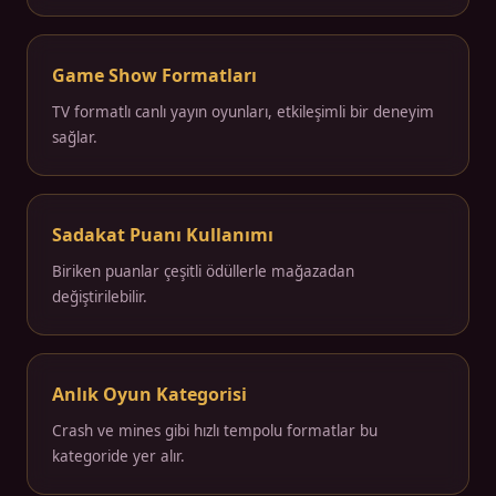
Game Show Formatları
TV formatlı canlı yayın oyunları, etkileşimli bir deneyim
sağlar.
Sadakat Puanı Kullanımı
Biriken puanlar çeşitli ödüllerle mağazadan
değiştirilebilir.
Anlık Oyun Kategorisi
Crash ve mines gibi hızlı tempolu formatlar bu
kategoride yer alır.