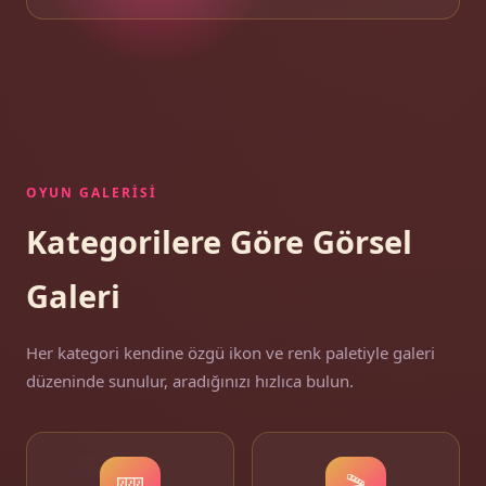
OYUN GALERISI
Kategorilere Göre Görsel
Galeri
Her kategori kendine özgü ikon ve renk paletiyle galeri
düzeninde sunulur, aradığınızı hızlıca bulun.