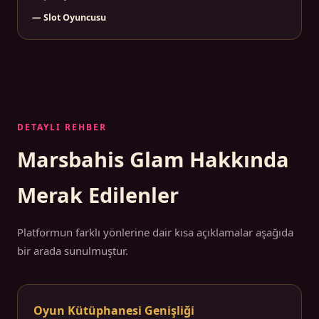
— Slot Oyuncusu
DETAYLI REHBER
Marsbahis Glam Hakkında
Merak Edilenler
Platformun farklı yönlerine dair kısa açıklamalar aşağıda
bir arada sunulmuştur.
Oyun Kütüphanesi Genişliği