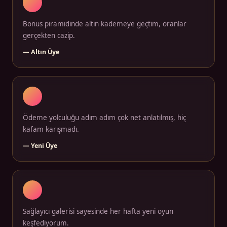
Bonus piramidinde altın kademeye geçtim, oranlar
gerçekten cazip.
— Altın Üye
Ödeme yolculuğu adım adım çok net anlatılmış, hiç
kafam karışmadı.
— Yeni Üye
Sağlayıcı galerisi sayesinde her hafta yeni oyun
keşfediyorum.