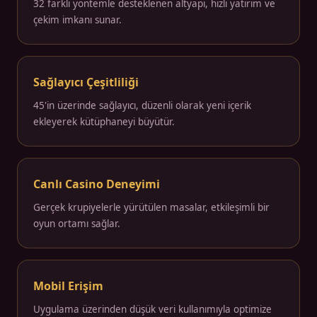
32 farklı yöntemle desteklenen altyapı, hızlı yatırım ve
çekim imkanı sunar.
Sağlayıcı Çeşitliliği
45'in üzerinde sağlayıcı, düzenli olarak yeni içerik
ekleyerek kütüphaneyi büyütür.
Canlı Casino Deneyimi
Gerçek krupiyelerle yürütülen masalar, etkileşimli bir
oyun ortamı sağlar.
Mobil Erişim
Uygulama üzerinden düşük veri kullanımıyla optimize