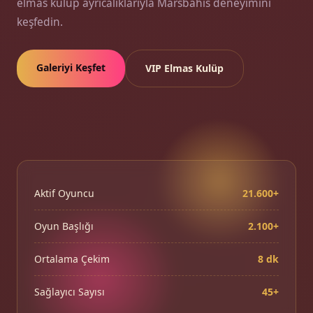
elmas kulüp ayrıcalıklarıyla Marsbahis deneyimini
keşfedin.
Galeriyi Keşfet
VIP Elmas Kulüp
Aktif Oyuncu
21.600+
Oyun Başlığı
2.100+
Ortalama Çekim
8 dk
Sağlayıcı Sayısı
45+