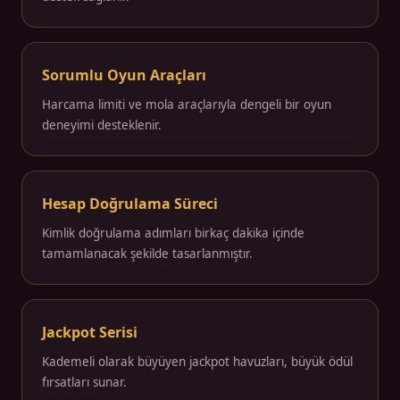
Sorumlu Oyun Araçları
Harcama limiti ve mola araçlarıyla dengeli bir oyun
deneyimi desteklenir.
Hesap Doğrulama Süreci
Kimlik doğrulama adımları birkaç dakika içinde
tamamlanacak şekilde tasarlanmıştır.
Jackpot Serisi
Kademeli olarak büyüyen jackpot havuzları, büyük ödül
fırsatları sunar.