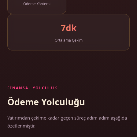
Ödeme Yöntemi
7dk
Ortalama Çekim
FINANSAL YOLCULUK
Ödeme Yolculuğu
Yatırımdan çekime kadar geçen süreç adım adım aşağıda
özetlenmiştir.