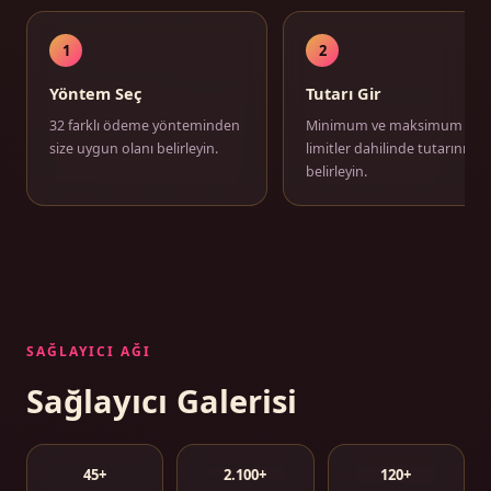
1
2
Yöntem Seç
Tutarı Gir
32 farklı ödeme yönteminden
Minimum ve maksimum
size uygun olanı belirleyin.
limitler dahilinde tutarınızı
belirleyin.
SAĞLAYICI AĞI
Sağlayıcı Galerisi
45+
2.100+
120+