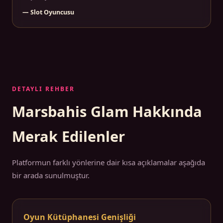
— Slot Oyuncusu
DETAYLI REHBER
Marsbahis Glam Hakkında
Merak Edilenler
Platformun farklı yönlerine dair kısa açıklamalar aşağıda
bir arada sunulmuştur.
Oyun Kütüphanesi Genişliği