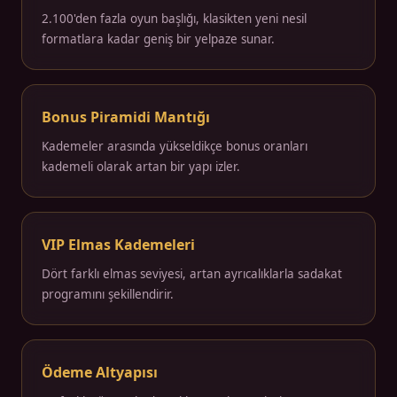
2.100'den fazla oyun başlığı, klasikten yeni nesil
formatlara kadar geniş bir yelpaze sunar.
Bonus Piramidi Mantığı
Kademeler arasında yükseldikçe bonus oranları
kademeli olarak artan bir yapı izler.
VIP Elmas Kademeleri
Dört farklı elmas seviyesi, artan ayrıcalıklarla sadakat
programını şekillendirir.
Ödeme Altyapısı