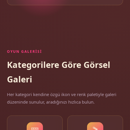
OYUN GALERISI
Kategorilere Göre Görsel
Galeri
Her kategori kendine özgü ikon ve renk paletiyle galeri
düzeninde sunulur, aradığınızı hızlıca bulun.