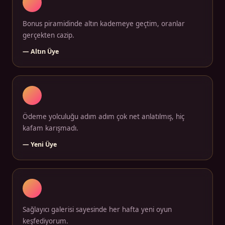
Bonus piramidinde altın kademeye geçtim, oranlar
gerçekten cazip.
— Altın Üye
Ödeme yolculuğu adım adım çok net anlatılmış, hiç
kafam karışmadı.
— Yeni Üye
Sağlayıcı galerisi sayesinde her hafta yeni oyun
keşfediyorum.