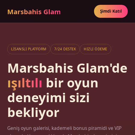
Marsbahis Glam
Şimdi Katıl
LISANSLI PLATFORM
7/24 DESTEK
HIZLI ÖDEME
Marsbahis Glam'de
ışıltılı
bir oyun
deneyimi sizi
bekliyor
Geniş oyun galerisi, kademeli bonus piramidi ve VIP