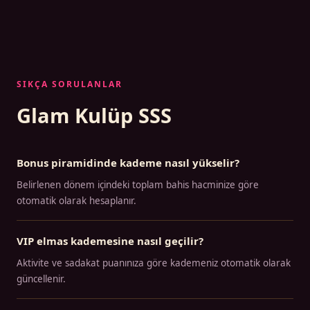
SIKÇA SORULANLAR
Glam Kulüp SSS
Bonus piramidinde kademe nasıl yükselir?
Belirlenen dönem içindeki toplam bahis hacminize göre
otomatik olarak hesaplanır.
VIP elmas kademesine nasıl geçilir?
Aktivite ve sadakat puanınıza göre kademeniz otomatik olarak
güncellenir.