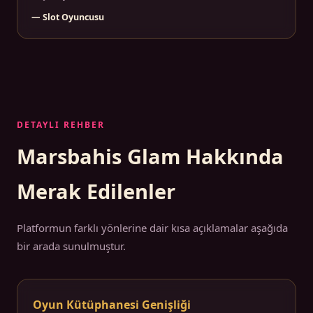
— Slot Oyuncusu
DETAYLI REHBER
Marsbahis Glam Hakkında
Merak Edilenler
Platformun farklı yönlerine dair kısa açıklamalar aşağıda
bir arada sunulmuştur.
Oyun Kütüphanesi Genişliği