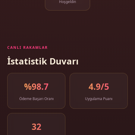
Hoşgeldin
CANLI RAKAMLAR
İstatistik Duvarı
%98.7
4.9/5
Ödeme Başarı Oranı
Uygulama Puanı
32