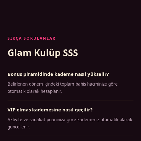
SIKÇA SORULANLAR
Glam Kulüp SSS
Bonus piramidinde kademe nasıl yükselir?
Belirlenen dönem içindeki toplam bahis hacminize göre
otomatik olarak hesaplanır.
VIP elmas kademesine nasıl geçilir?
Aktivite ve sadakat puanınıza göre kademeniz otomatik olarak
güncellenir.