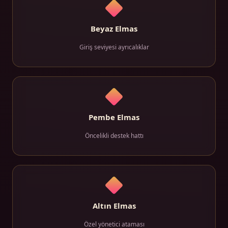
Beyaz Elmas
Giriş seviyesi ayrıcalıklar
Pembe Elmas
Öncelikli destek hattı
Altın Elmas
Özel yönetici ataması