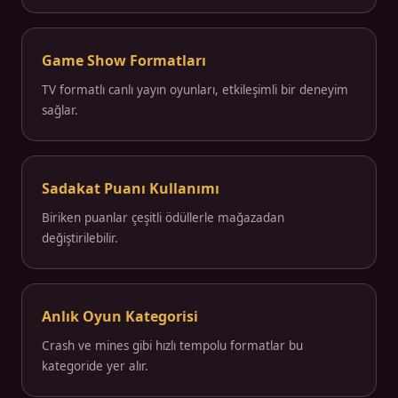
Game Show Formatları
TV formatlı canlı yayın oyunları, etkileşimli bir deneyim
sağlar.
Sadakat Puanı Kullanımı
Biriken puanlar çeşitli ödüllerle mağazadan
değiştirilebilir.
Anlık Oyun Kategorisi
Crash ve mines gibi hızlı tempolu formatlar bu
kategoride yer alır.