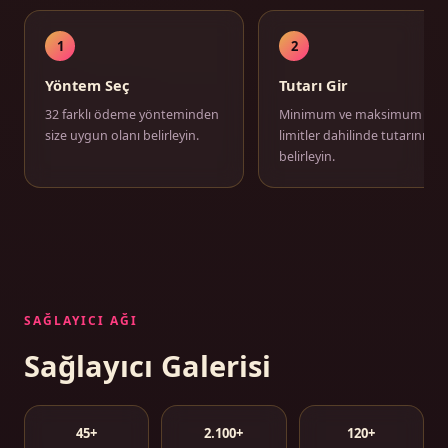
1
2
Yöntem Seç
Tutarı Gir
32 farklı ödeme yönteminden
Minimum ve maksimum
size uygun olanı belirleyin.
limitler dahilinde tutarınızı
belirleyin.
SAĞLAYICI AĞI
Sağlayıcı Galerisi
45+
2.100+
120+