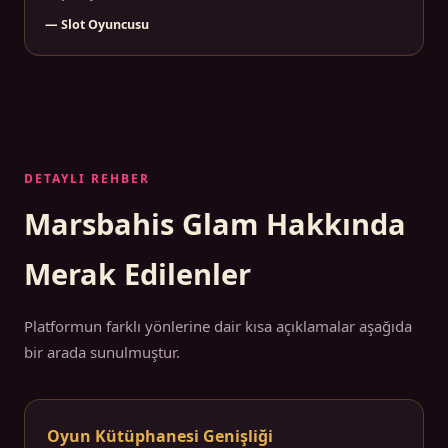
— Slot Oyuncusu
DETAYLI REHBER
Marsbahis Glam Hakkında
Merak Edilenler
Platformun farklı yönlerine dair kısa açıklamalar aşağıda
bir arada sunulmuştur.
Oyun Kütüphanesi Genişliği