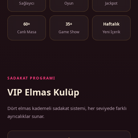
Sağlayıcı
Oyun
Jackpot
60+
35+
Haftalık
Canlı Masa
Game Show
Yeni İçerik
SADAKAT PROGRAMI
VIP Elmas Kulüp
Dört elmas kademeli sadakat sistemi, her seviyede farklı
ayrıcalıklar sunar.