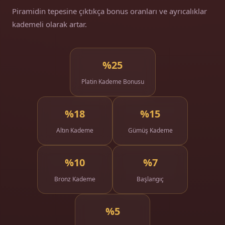
Piramidin tepesine çıktıkça bonus oranları ve ayrıcalıklar
kademeli olarak artar.
%25
Platin Kademe Bonusu
%18
%15
Altın Kademe
Gümüş Kademe
%10
%7
Bronz Kademe
Başlangıç
%5