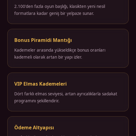
2.100'den fazla oyun başlığı, klasikten yeni nesil
formatlara kadar geniş bir yelpaze sunar.
Bonus Piramidi Mantığı
Kademeler arasında yükseldikçe bonus oranları
kademeli olarak artan bir yapı izler.
VIP Elmas Kademeleri
Dört farklı elmas seviyesi, artan ayrıcalıklarla sadakat
programını şekillendirir.
Ödeme Altyapısı