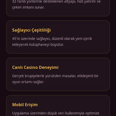
32 farklı yöntemle desteklenen altyapı, hızlı yatırım ve
çekim imkanı sunar.
Sağlayıcı Çeşitliliği
45'in üzerinde sağlayıcı, düzenli olarak yeni içerik
ekleyerek kütüphaneyi büyütür.
Canlı Casino Deneyimi
Gerçek krupiyelerle yürütülen masalar, etkileşimli bir
oyun ortamı sağlar.
Mobil Erişim
Uygulama üzerinden düşük veri kullanımıyla optimize