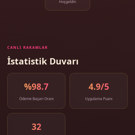
Hoşgeldin
CANLI RAKAMLAR
İstatistik Duvarı
%98.7
4.9/5
Ödeme Başarı Oranı
Uygulama Puanı
32