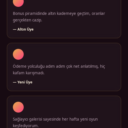
Bonus piramidinde altın kademeye geçtim, oranlar
gerçekten cazip.
— Altın Üye
Ödeme yolculuğu adım adım çok net anlatılmış, hiç
kafam karışmadı.
— Yeni Üye
Sağlayıcı galerisi sayesinde her hafta yeni oyun
keşfediyorum.