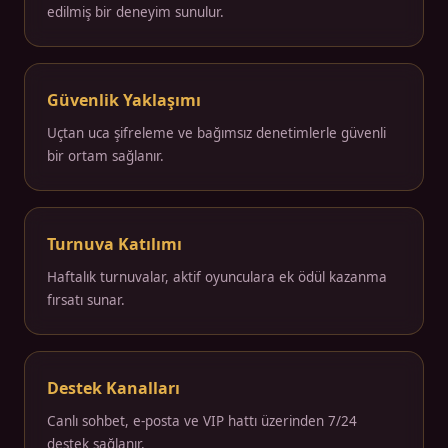
edilmiş bir deneyim sunulur.
Güvenlik Yaklaşımı
Uçtan uca şifreleme ve bağımsız denetimlerle güvenli
bir ortam sağlanır.
Turnuva Katılımı
Haftalık turnuvalar, aktif oyunculara ek ödül kazanma
fırsatı sunar.
Destek Kanalları
Canlı sohbet, e-posta ve VIP hattı üzerinden 7/24
destek sağlanır.