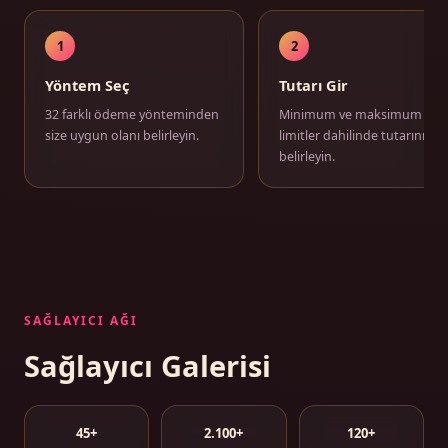
1
2
Yöntem Seç
Tutarı Gir
32 farklı ödeme yönteminden
Minimum ve maksimum
size uygun olanı belirleyin.
limitler dahilinde tutarınızı
belirleyin.
SAĞLAYICI AĞI
Sağlayıcı Galerisi
45+
2.100+
120+