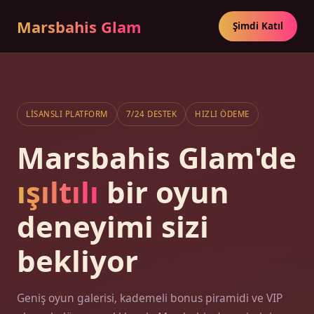
Marsbahis Glam
Şimdi Katıl
LISANSLI PLATFORM
7/24 DESTEK
HIZLI ÖDEME
Marsbahis Glam'de
ışıltılı
bir oyun
deneyimi sizi
bekliyor
Geniş oyun galerisi, kademeli bonus piramidi ve VIP