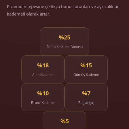
Piramidin tepesine çıktıkça bonus oranları ve ayrıcalıklar
kademeli olarak artar.
%25
Platin Kademe Bonusu
%18
%15
Altın Kademe
Gümüş Kademe
%10
%7
Bronz Kademe
Başlangıç
%5