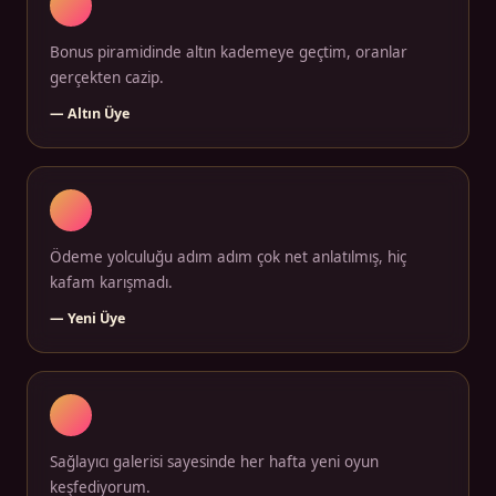
Bonus piramidinde altın kademeye geçtim, oranlar
gerçekten cazip.
— Altın Üye
Ödeme yolculuğu adım adım çok net anlatılmış, hiç
kafam karışmadı.
— Yeni Üye
Sağlayıcı galerisi sayesinde her hafta yeni oyun
keşfediyorum.