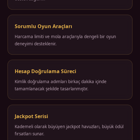
Sorumlu Oyun Araçları
Harcama limiti ve mola araçlarıyla dengeli bir oyun
deneyimi desteklenir.
Hesap Doğrulama Süreci
Kimlik doğrulama adımları birkaç dakika içinde
tamamlanacak şekilde tasarlanmıştır.
Jackpot Serisi
Kademeli olarak büyüyen jackpot havuzları, büyük ödül
fırsatları sunar.