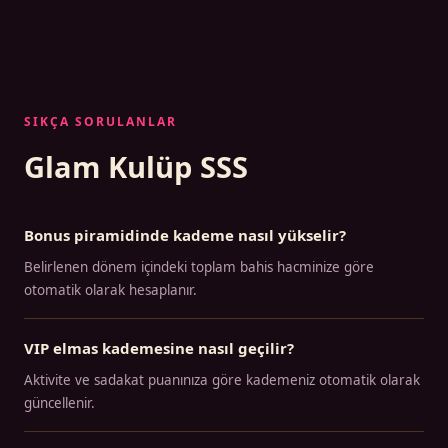
SIKÇA SORULANLAR
Glam Kulüp SSS
Bonus piramidinde kademe nasıl yükselir?
Belirlenen dönem içindeki toplam bahis hacminize göre
otomatik olarak hesaplanır.
VIP elmas kademesine nasıl geçilir?
Aktivite ve sadakat puanınıza göre kademeniz otomatik olarak
güncellenir.