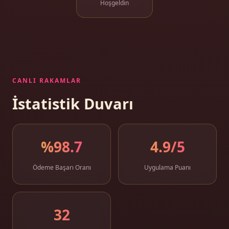
Hoşgeldin
CANLI RAKAMLAR
İstatistik Duvarı
%98.7
4.9/5
Ödeme Başarı Oranı
Uygulama Puanı
32