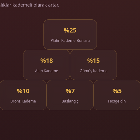
lıklar kademeli olarak artar.
%25
Platin Kademe Bonusu
%18
%15
Altın Kademe
Gümüş Kademe
%10
%7
%5
Bronz Kademe
Başlangıç
Hoşgeldin