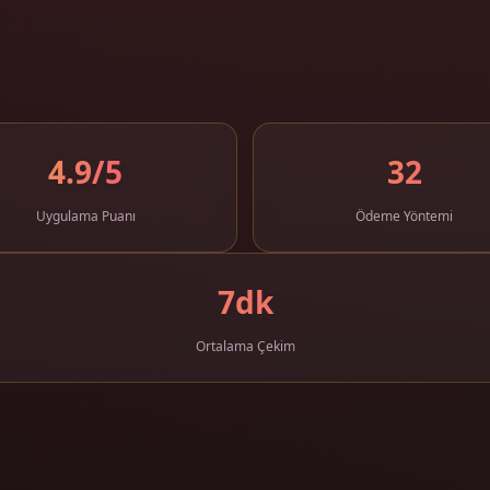
4.9/5
32
Uygulama Puanı
Ödeme Yöntemi
7dk
Ortalama Çekim