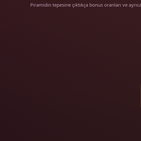
Piramidin tepesine çıktıkça bonus oranları ve ayrıca