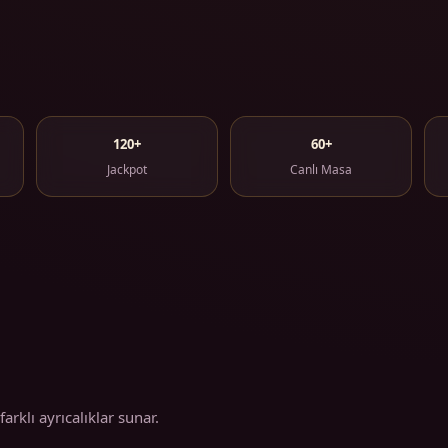
120+
60+
Jackpot
Canlı Masa
rklı ayrıcalıklar sunar.