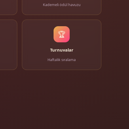
Kademeli ödül havuzu
🏆
Turnuvalar
Haftalık sıralama