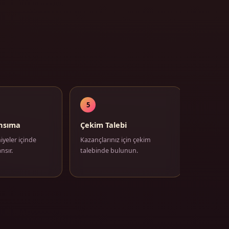
5
nsıma
Çekim Talebi
iyeler içinde
Kazançlarınız için çekim
nsır.
talebinde bulunun.