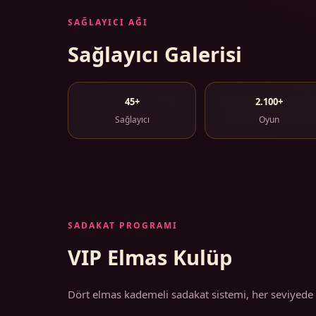
SAĞLAYICI AĞI
Sağlayıcı Galerisi
45+
2.100+
Sağlayıcı
Oyun
SADAKAT PROGRAMI
VIP Elmas Kulüp
Dört elmas kademeli sadakat sistemi, her seviyede fa