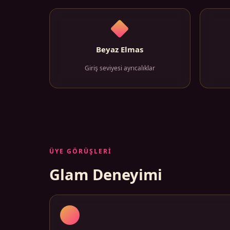
Beyaz Elmas
Giriş seviyesi ayrıcalıklar
ÜYE GÖRÜŞLERI
Glam Deneyimi