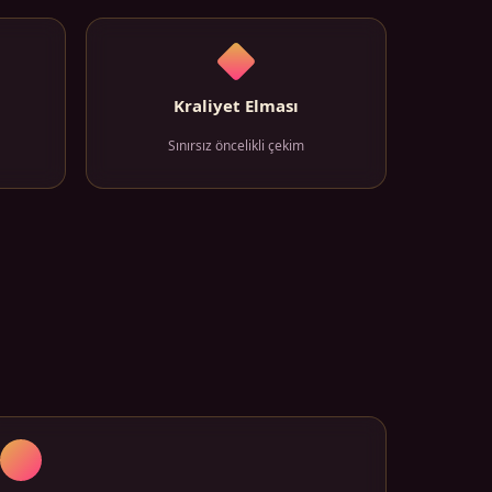
Kraliyet Elması
Sınırsız öncelikli çekim