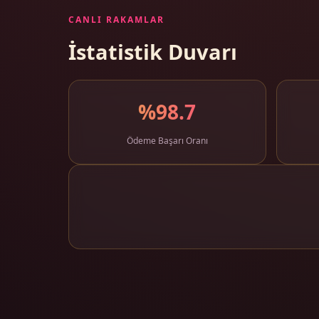
CANLI RAKAMLAR
İstatistik Duvarı
%98.7
Ödeme Başarı Oranı