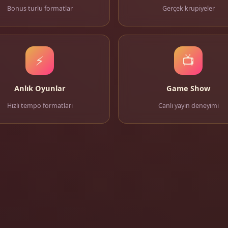
Bonus turlu formatlar
Gerçek krupiyeler
⚡
📺
Anlık Oyunlar
Game Show
Hızlı tempo formatları
Canlı yayın deneyimi