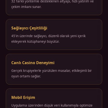
32 farklı yöntemle desteklenen altyapı, hızlı yatırım ve
çekim imkanı sunar.
Sağlayıcı Çeşitliliği
45'in üzerinde sağlayıcı, düzenli olarak yeni içerik
ekleyerek kütüphaneyi büyütür.
Canlı Casino Deneyimi
Gerçek krupiyelerle yürütülen masalar, etkileşimli bir
oyun ortamı sağlar.
Mobil Erişim
Uygulama üzerinden düşük veri kullanımıyla optimize