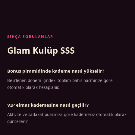
SIKÇA SORULANLAR
Glam Kulüp SSS
Bonus piramidinde kademe nasıl yükselir?
Belirlenen dönem içindeki toplam bahis hacminize göre
otomatik olarak hesaplanır.
VIP elmas kademesine nasıl geçilir?
Aktivite ve sadakat puanınıza göre kademeniz otomatik olarak
güncellenir.