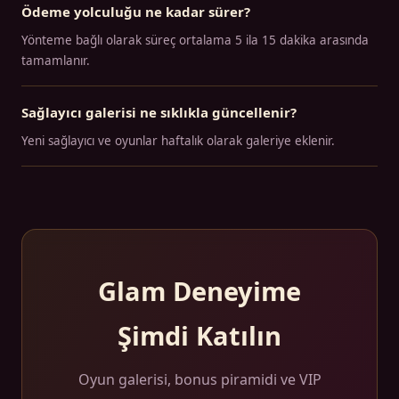
Ödeme yolculuğu ne kadar sürer?
Yönteme bağlı olarak süreç ortalama 5 ila 15 dakika arasında
tamamlanır.
Sağlayıcı galerisi ne sıklıkla güncellenir?
Yeni sağlayıcı ve oyunlar haftalık olarak galeriye eklenir.
Glam Deneyime
Şimdi Katılın
Oyun galerisi, bonus piramidi ve VIP