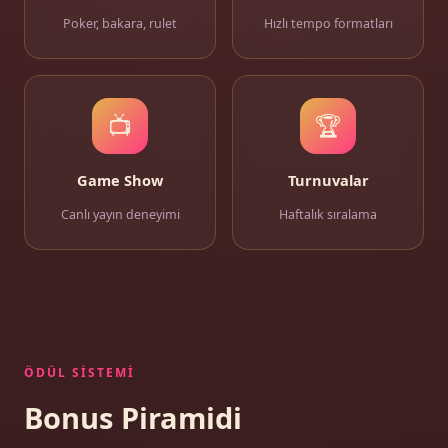
Poker, bakara, rulet
Hızlı tempo formatları
📺
🏆
Game Show
Turnuvalar
Canlı yayın deneyimi
Haftalık sıralama
ÖDÜL SISTEMI
Bonus Piramidi