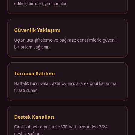
edilmiş bir deneyim sunulur.
Güvenlik Yaklaşımı
Uçtan uca şifreleme ve bağımsız denetimlerle güvenli
bir ortam sağlanır.
Turnuva Katılımı
Haftalık turnuvalar, aktif oyunculara ek ödül kazanma
fırsatı sunar.
Destek Kanalları
Canlı sohbet, e-posta ve VIP hattı üzerinden 7/24
destek sağlanır.