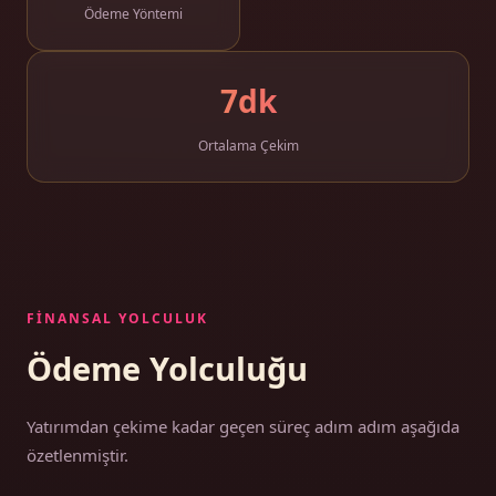
Ödeme Yöntemi
7dk
Ortalama Çekim
FINANSAL YOLCULUK
Ödeme Yolculuğu
Yatırımdan çekime kadar geçen süreç adım adım aşağıda
özetlenmiştir.