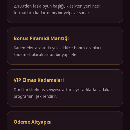
2.100'den fazla oyun başlığı, klasikten yeni nesil
formatlara kadar geniş bir yelpaze sunar.
Bonus Piramidi Mantığı
Kademeler arasında yükseldikçe bonus oranları
kademeli olarak artan bir yapı izler.
VIP Elmas Kademeleri
Dört farklı elmas seviyesi, artan ayrıcalıklarla sadakat
programını şekillendirir.
Ödeme Altyapısı