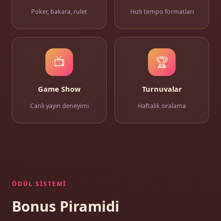
Poker, bakara, rulet
Hızlı tempo formatları
📺
🏆
Game Show
Turnuvalar
Canlı yayın deneyimi
Haftalık sıralama
ÖDÜL SISTEMI
Bonus Piramidi