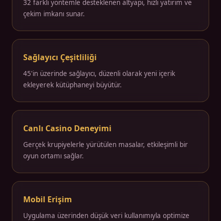
32 farklı yöntemle desteklenen altyapı, hızlı yatırım ve
çekim imkanı sunar.
Sağlayıcı Çeşitliliği
45'in üzerinde sağlayıcı, düzenli olarak yeni içerik
ekleyerek kütüphaneyi büyütür.
Canlı Casino Deneyimi
Gerçek krupiyelerle yürütülen masalar, etkileşimli bir
oyun ortamı sağlar.
Mobil Erişim
Uygulama üzerinden düşük veri kullanımıyla optimize