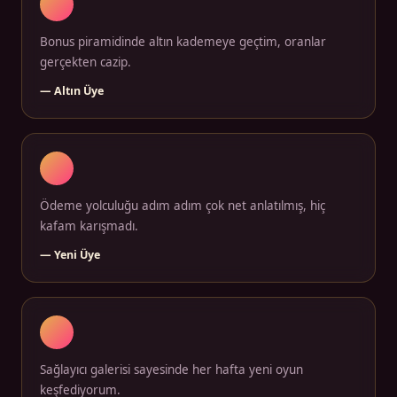
Bonus piramidinde altın kademeye geçtim, oranlar
gerçekten cazip.
— Altın Üye
Ödeme yolculuğu adım adım çok net anlatılmış, hiç
kafam karışmadı.
— Yeni Üye
Sağlayıcı galerisi sayesinde her hafta yeni oyun
keşfediyorum.