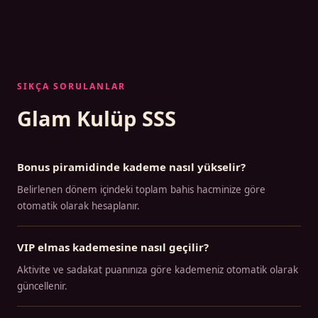
SIKÇA SORULANLAR
Glam Kulüp SSS
Bonus piramidinde kademe nasıl yükselir?
Belirlenen dönem içindeki toplam bahis hacminize göre
otomatik olarak hesaplanır.
VIP elmas kademesine nasıl geçilir?
Aktivite ve sadakat puanınıza göre kademeniz otomatik olarak
güncellenir.