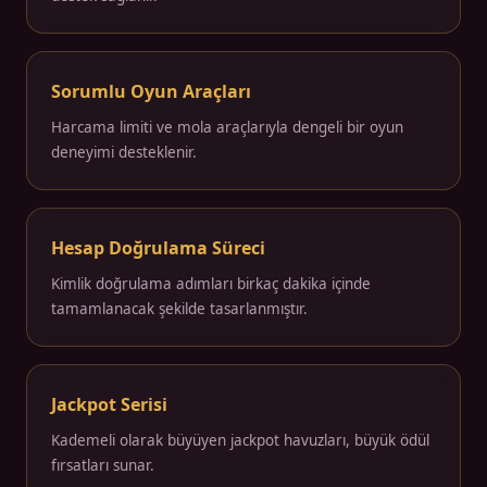
Sorumlu Oyun Araçları
Harcama limiti ve mola araçlarıyla dengeli bir oyun
deneyimi desteklenir.
Hesap Doğrulama Süreci
Kimlik doğrulama adımları birkaç dakika içinde
tamamlanacak şekilde tasarlanmıştır.
Jackpot Serisi
Kademeli olarak büyüyen jackpot havuzları, büyük ödül
fırsatları sunar.