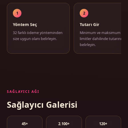
1
2
Yöntem Seç
Tutarı Gir
32 farklı ödeme yönteminden
Minimum ve maksimum
size uygun olanı belirleyin.
limitler dahilinde tutarınızı
belirleyin.
SAĞLAYICI AĞI
Sağlayıcı Galerisi
45+
2.100+
120+