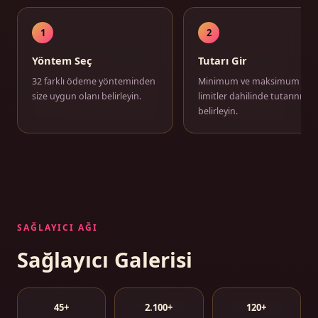
1
2
Yöntem Seç
Tutarı Gir
32 farklı ödeme yönteminden
Minimum ve maksimum
size uygun olanı belirleyin.
limitler dahilinde tutarınızı
belirleyin.
SAĞLAYICI AĞI
Sağlayıcı Galerisi
45+
2.100+
120+