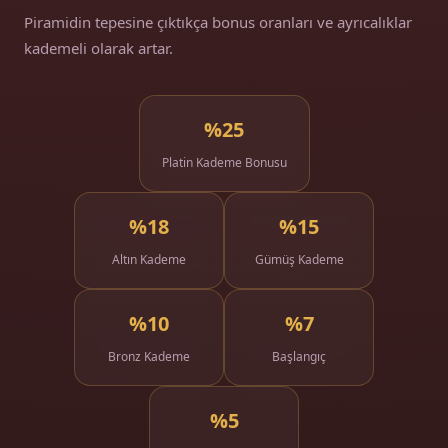
Piramidin tepesine çıktıkça bonus oranları ve ayrıcalıklar
kademeli olarak artar.
%25
Platin Kademe Bonusu
%18
%15
Altın Kademe
Gümüş Kademe
%10
%7
Bronz Kademe
Başlangıç
%5