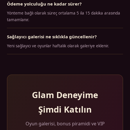
Ödeme yolculuğu ne kadar sürer?
Yönteme bağlı olarak süreç ortalama 5 ila 15 dakika arasında
tamamlanır.
Sağlayıcı galerisi ne sıklıkla güncellenir?
Yeni sağlayıcı ve oyunlar haftalık olarak galeriye eklenir.
Glam Deneyime
Şimdi Katılın
Oyun galerisi, bonus piramidi ve VIP