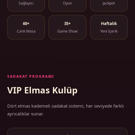
Sağlayıcı
Oyun
Jackpot
60+
35+
Haftalık
Canlı Masa
Game Show
Yeni İçerik
SADAKAT PROGRAMI
VIP Elmas Kulüp
Dört elmas kademeli sadakat sistemi, her seviyede farklı
ayrıcalıklar sunar.