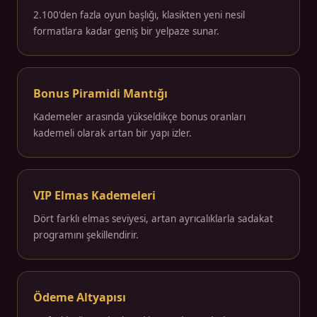
2.100'den fazla oyun başlığı, klasikten yeni nesil
formatlara kadar geniş bir yelpaze sunar.
Bonus Piramidi Mantığı
Kademeler arasında yükseldikçe bonus oranları
kademeli olarak artan bir yapı izler.
VIP Elmas Kademeleri
Dört farklı elmas seviyesi, artan ayrıcalıklarla sadakat
programını şekillendirir.
Ödeme Altyapısı