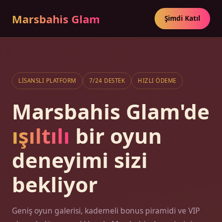
Marsbahis Glam
Şimdi Katıl
LISANSLI PLATFORM
7/24 DESTEK
HIZLI ÖDEME
Marsbahis Glam'de
ışıltılı
bir oyun
deneyimi sizi
bekliyor
Geniş oyun galerisi, kademeli bonus piramidi ve VIP