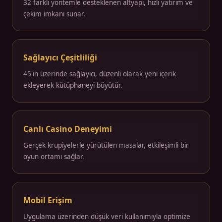
32 farklı yöntemle desteklenen altyapı, hızlı yatırım ve
çekim imkanı sunar.
Sağlayıcı Çeşitliliği
45'in üzerinde sağlayıcı, düzenli olarak yeni içerik
ekleyerek kütüphaneyi büyütür.
Canlı Casino Deneyimi
Gerçek krupiyelerle yürütülen masalar, etkileşimli bir
oyun ortamı sağlar.
Mobil Erişim
Uygulama üzerinden düşük veri kullanımıyla optimize