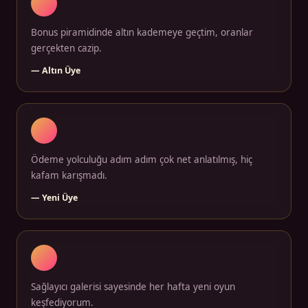
Bonus piramidinde altın kademeye geçtim, oranlar
gerçekten cazip.
— Altın Üye
Ödeme yolculuğu adım adım çok net anlatılmış, hiç
kafam karışmadı.
— Yeni Üye
Sağlayıcı galerisi sayesinde her hafta yeni oyun
keşfediyorum.