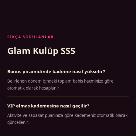
SIKÇA SORULANLAR
Glam Kulüp SSS
Bonus piramidinde kademe nasıl yükselir?
Belirlenen dönem içindeki toplam bahis hacminize göre
otomatik olarak hesaplanır.
VIP elmas kademesine nasıl geçilir?
Aktivite ve sadakat puanınıza göre kademeniz otomatik olarak
güncellenir.