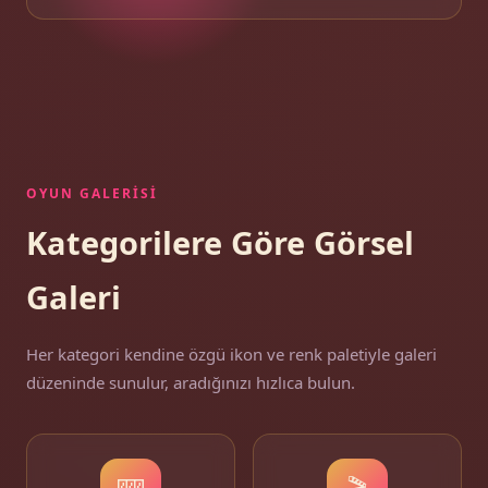
OYUN GALERISI
Kategorilere Göre Görsel
Galeri
Her kategori kendine özgü ikon ve renk paletiyle galeri
düzeninde sunulur, aradığınızı hızlıca bulun.