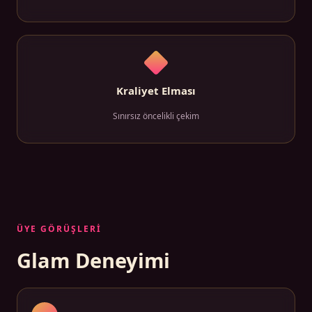
Kraliyet Elması
Sınırsız öncelikli çekim
ÜYE GÖRÜŞLERI
Glam Deneyimi