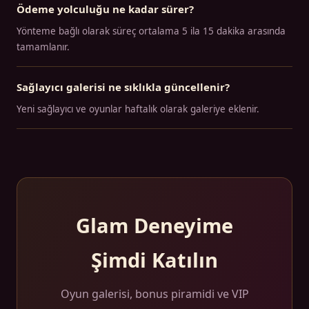
Ödeme yolculuğu ne kadar sürer?
Yönteme bağlı olarak süreç ortalama 5 ila 15 dakika arasında
tamamlanır.
Sağlayıcı galerisi ne sıklıkla güncellenir?
Yeni sağlayıcı ve oyunlar haftalık olarak galeriye eklenir.
Glam Deneyime
Şimdi Katılın
Oyun galerisi, bonus piramidi ve VIP