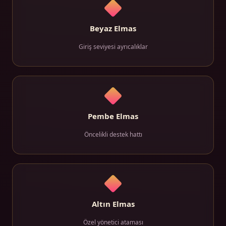
Beyaz Elmas
Giriş seviyesi ayrıcalıklar
Pembe Elmas
Öncelikli destek hattı
Altın Elmas
Özel yönetici ataması