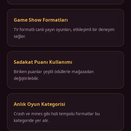
Game Show Formatları
TV formatlı canlı yayın oyunları, etkileşimli bir deneyim
sağlar.
Sadakat Puanı Kullanımı
Biriken puanlar çeşitli ödüllerle mağazadan
değiştirilebilir.
Anlık Oyun Kategorisi
Crash ve mines gibi hızlı tempolu formatlar bu
kategoride yer alır.