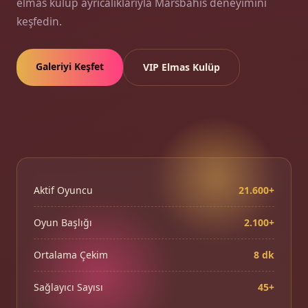
elmas kulüp ayrıcalıklarıyla Marsbahis deneyimini
keşfedin.
Galeriyi Keşfet
VIP Elmas Kulüp
Aktif Oyuncu
21.600+
Oyun Başlığı
2.100+
Ortalama Çekim
8 dk
Sağlayıcı Sayısı
45+