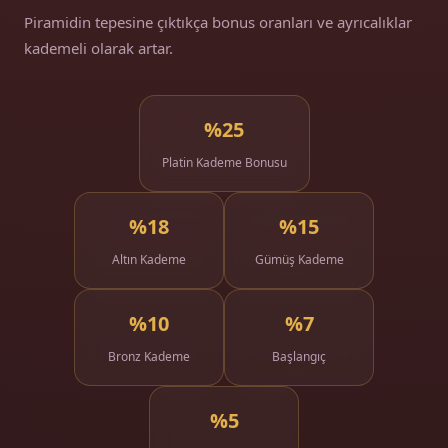
Piramidin tepesine çıktıkça bonus oranları ve ayrıcalıklar
kademeli olarak artar.
%25
Platin Kademe Bonusu
%18
%15
Altın Kademe
Gümüş Kademe
%10
%7
Bronz Kademe
Başlangıç
%5