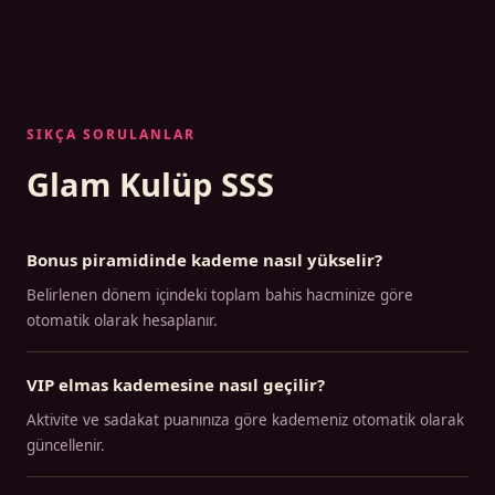
SIKÇA SORULANLAR
Glam Kulüp SSS
Bonus piramidinde kademe nasıl yükselir?
Belirlenen dönem içindeki toplam bahis hacminize göre
otomatik olarak hesaplanır.
VIP elmas kademesine nasıl geçilir?
Aktivite ve sadakat puanınıza göre kademeniz otomatik olarak
güncellenir.