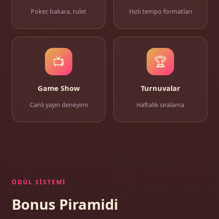
Poker, bakara, rulet
Hızlı tempo formatları
📺
🏆
Game Show
Turnuvalar
Canlı yayın deneyimi
Haftalık sıralama
ÖDÜL SISTEMI
Bonus Piramidi