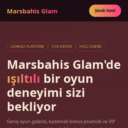
Marsbahis Glam
Şimdi Katıl
LISANSLI PLATFORM
7/24 DESTEK
HIZLI ÖDEME
Marsbahis Glam'de
ışıltılı
bir oyun
deneyimi sizi
bekliyor
Geniş oyun galerisi, kademeli bonus piramidi ve VIP