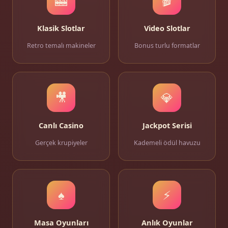
🎰
🎬
Klasik Slotlar
Video Slotlar
Retro temalı makineler
Bonus turlu formatlar
🎥
💎
Canlı Casino
Jackpot Serisi
Gerçek krupiyeler
Kademeli ödül havuzu
♠️
⚡
Masa Oyunları
Anlık Oyunlar