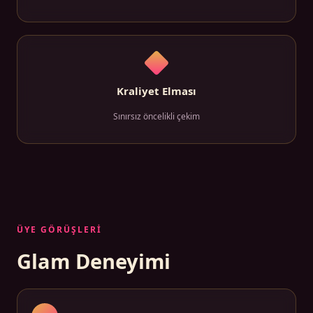
Kraliyet Elması
Sınırsız öncelikli çekim
ÜYE GÖRÜŞLERI
Glam Deneyimi