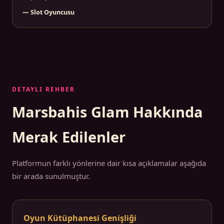
— Slot Oyuncusu
DETAYLI REHBER
Marsbahis Glam Hakkında
Merak Edilenler
Platformun farklı yönlerine dair kısa açıklamalar aşağıda
bir arada sunulmuştur.
Oyun Kütüphanesi Genişliği