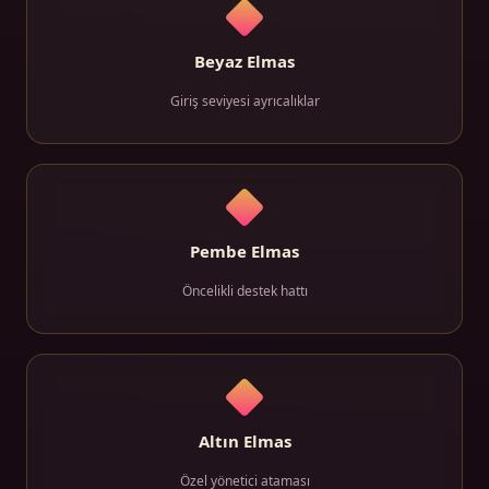
Beyaz Elmas
Giriş seviyesi ayrıcalıklar
Pembe Elmas
Öncelikli destek hattı
Altın Elmas
Özel yönetici ataması