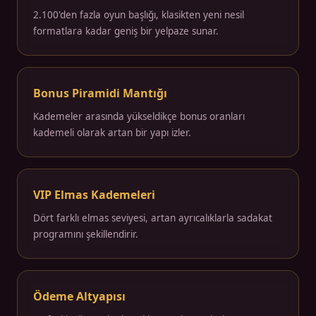
2.100'den fazla oyun başlığı, klasikten yeni nesil
formatlara kadar geniş bir yelpaze sunar.
Bonus Piramidi Mantığı
Kademeler arasında yükseldikçe bonus oranları
kademeli olarak artan bir yapı izler.
VIP Elmas Kademeleri
Dört farklı elmas seviyesi, artan ayrıcalıklarla sadakat
programını şekillendirir.
Ödeme Altyapısı