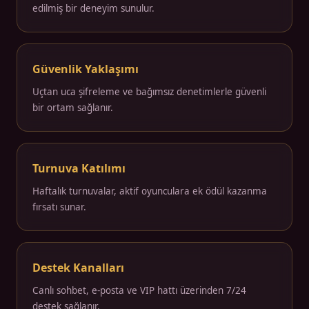
edilmiş bir deneyim sunulur.
Güvenlik Yaklaşımı
Uçtan uca şifreleme ve bağımsız denetimlerle güvenli
bir ortam sağlanır.
Turnuva Katılımı
Haftalık turnuvalar, aktif oyunculara ek ödül kazanma
fırsatı sunar.
Destek Kanalları
Canlı sohbet, e-posta ve VIP hattı üzerinden 7/24
destek sağlanır.