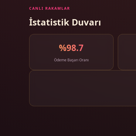
CANLI RAKAMLAR
İstatistik Duvarı
%98.7
Ödeme Başarı Oranı