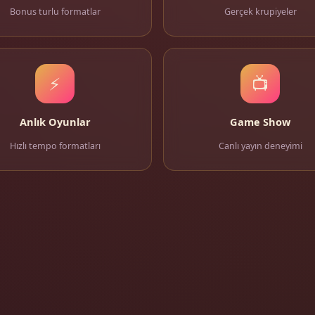
Bonus turlu formatlar
Gerçek krupiyeler
⚡
📺
Anlık Oyunlar
Game Show
Hızlı tempo formatları
Canlı yayın deneyimi