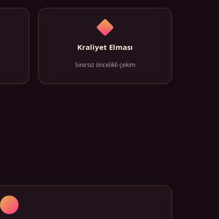
Kraliyet Elması
Sınırsız öncelikli çekim