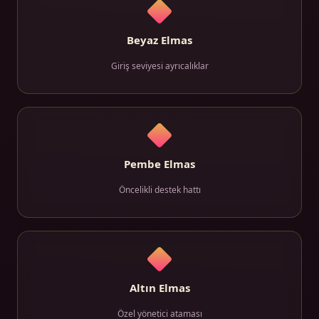
Beyaz Elmas
Giriş seviyesi ayrıcalıklar
Pembe Elmas
Öncelikli destek hattı
Altın Elmas
Özel yönetici ataması