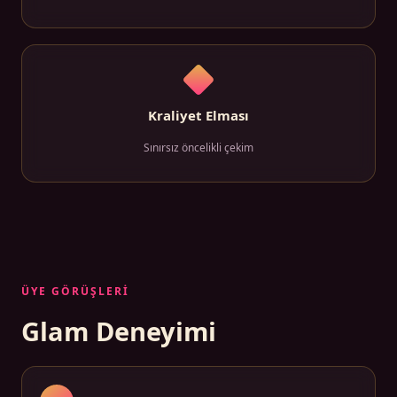
Kraliyet Elması
Sınırsız öncelikli çekim
ÜYE GÖRÜŞLERI
Glam Deneyimi