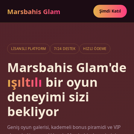
Marsbahis Glam
Şimdi Katıl
LISANSLI PLATFORM
7/24 DESTEK
HIZLI ÖDEME
Marsbahis Glam'de
ışıltılı
bir oyun
deneyimi sizi
bekliyor
Geniş oyun galerisi, kademeli bonus piramidi ve VIP