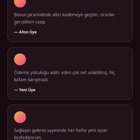
Bonus piramidinde altın kademeye geçtim, oranlar
gerçekten cazip.
— Altın Üye
Ödeme yolculuğu adım adım çok net anlatılmış, hiç
kafam karışmadı.
— Yeni Üye
Sağlayıcı galerisi sayesinde her hafta yeni oyun
keşfediyorum.