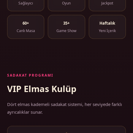
Sağlayıcı
Oyun
Jackpot
60+
35+
Haftalık
Canlı Masa
Game Show
Yeni İçerik
SADAKAT PROGRAMI
VIP Elmas Kulüp
Dört elmas kademeli sadakat sistemi, her seviyede farklı
ayrıcalıklar sunar.