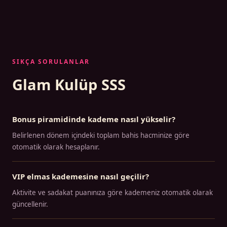
SIKÇA SORULANLAR
Glam Kulüp SSS
Bonus piramidinde kademe nasıl yükselir?
Belirlenen dönem içindeki toplam bahis hacminize göre
otomatik olarak hesaplanır.
VIP elmas kademesine nasıl geçilir?
Aktivite ve sadakat puanınıza göre kademeniz otomatik olarak
güncellenir.