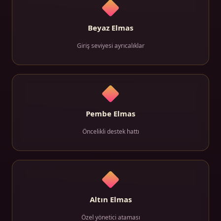
Beyaz Elmas
Giriş seviyesi ayrıcalıklar
Pembe Elmas
Öncelikli destek hattı
Altın Elmas
Özel yönetici ataması