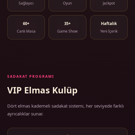
Sağlayıcı
Oyun
Jackpot
60+
35+
Haftalık
Canlı Masa
Game Show
Yeni İçerik
SADAKAT PROGRAMI
VIP Elmas Kulüp
Dört elmas kademeli sadakat sistemi, her seviyede farklı
ayrıcalıklar sunar.