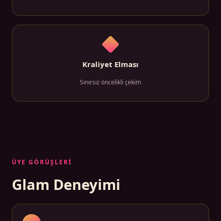
Kraliyet Elması
Sınırsız öncelikli çekim
ÜYE GÖRÜŞLERI
Glam Deneyimi