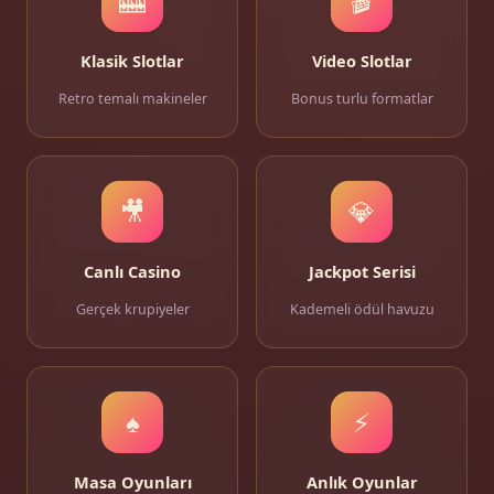
🎰
🎬
Klasik Slotlar
Video Slotlar
Retro temalı makineler
Bonus turlu formatlar
🎥
💎
Canlı Casino
Jackpot Serisi
Gerçek krupiyeler
Kademeli ödül havuzu
♠️
⚡
Masa Oyunları
Anlık Oyunlar