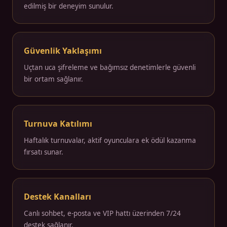
edilmiş bir deneyim sunulur.
Güvenlik Yaklaşımı
Uçtan uca şifreleme ve bağımsız denetimlerle güvenli
bir ortam sağlanır.
Turnuva Katılımı
Haftalık turnuvalar, aktif oyunculara ek ödül kazanma
fırsatı sunar.
Destek Kanalları
Canlı sohbet, e-posta ve VIP hattı üzerinden 7/24
destek sağlanır.