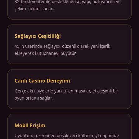
32 farklı yöntemle desteklenen altyapı, hızlı yatırım ve
çekim imkanı sunar.
Sağlayıcı Çeşitliliği
45'in üzerinde sağlayıcı, düzenli olarak yeni içerik
ekleyerek kütüphaneyi büyütür.
Canlı Casino Deneyimi
Gerçek krupiyelerle yürütülen masalar, etkileşimli bir
oyun ortamı sağlar.
Mobil Erişim
Uygulama üzerinden düşük veri kullanımıyla optimize