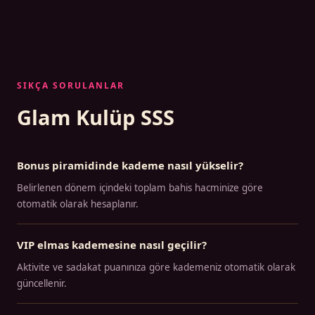
SIKÇA SORULANLAR
Glam Kulüp SSS
Bonus piramidinde kademe nasıl yükselir?
Belirlenen dönem içindeki toplam bahis hacminize göre
otomatik olarak hesaplanır.
VIP elmas kademesine nasıl geçilir?
Aktivite ve sadakat puanınıza göre kademeniz otomatik olarak
güncellenir.