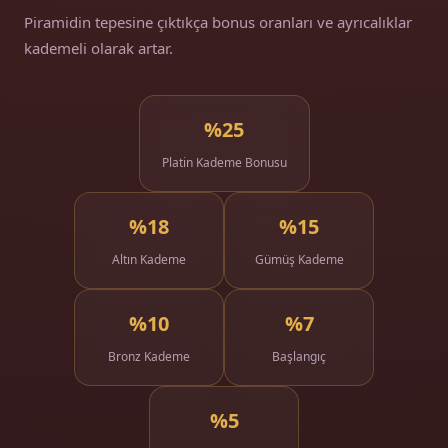
Piramidin tepesine çıktıkça bonus oranları ve ayrıcalıklar
kademeli olarak artar.
%25
Platin Kademe Bonusu
%18
%15
Altın Kademe
Gümüş Kademe
%10
%7
Bronz Kademe
Başlangıç
%5