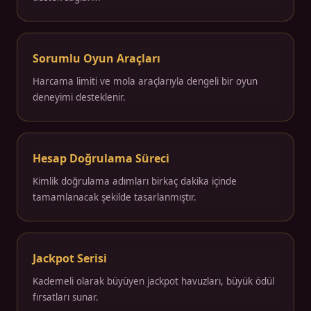
Sorumlu Oyun Araçları
Harcama limiti ve mola araçlarıyla dengeli bir oyun
deneyimi desteklenir.
Hesap Doğrulama Süreci
Kimlik doğrulama adımları birkaç dakika içinde
tamamlanacak şekilde tasarlanmıştır.
Jackpot Serisi
Kademeli olarak büyüyen jackpot havuzları, büyük ödül
fırsatları sunar.