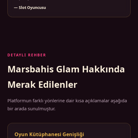
— Slot Oyuncusu
DETAYLI REHBER
Marsbahis Glam Hakkında
Merak Edilenler
Platformun farklı yönlerine dair kısa açıklamalar aşağıda
bir arada sunulmuştur.
Oyun Kütüphanesi Genişliği