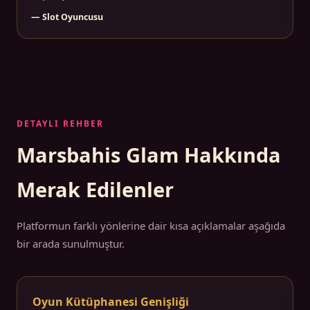
— Slot Oyuncusu
DETAYLI REHBER
Marsbahis Glam Hakkında
Merak Edilenler
Platformun farklı yönlerine dair kısa açıklamalar aşağıda
bir arada sunulmuştur.
Oyun Kütüphanesi Genişliği