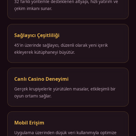
32 farklı yöntemle desteklenen altyapı, hızlı yatırım ve
çekim imkanı sunar.
Sağlayıcı Çeşitliliği
45'in üzerinde sağlayıcı, düzenli olarak yeni içerik
ekleyerek kütüphaneyi büyütür.
Canlı Casino Deneyimi
Gerçek krupiyelerle yürütülen masalar, etkileşimli bir
oyun ortamı sağlar.
Mobil Erişim
Uygulama üzerinden düşük veri kullanımıyla optimize