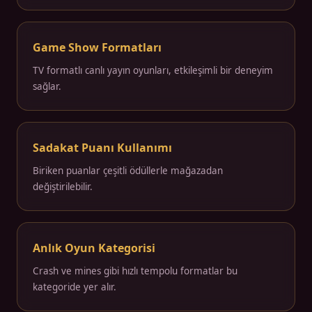
Game Show Formatları
TV formatlı canlı yayın oyunları, etkileşimli bir deneyim
sağlar.
Sadakat Puanı Kullanımı
Biriken puanlar çeşitli ödüllerle mağazadan
değiştirilebilir.
Anlık Oyun Kategorisi
Crash ve mines gibi hızlı tempolu formatlar bu
kategoride yer alır.