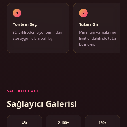
1
2
Yöntem Seç
Tutarı Gir
32 farklı ödeme yönteminden
Minimum ve maksimum
size uygun olanı belirleyin.
limitler dahilinde tutarınızı
belirleyin.
SAĞLAYICI AĞI
Sağlayıcı Galerisi
45+
2.100+
120+