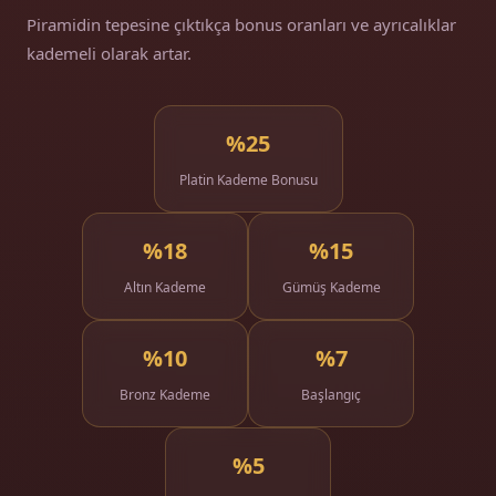
Piramidin tepesine çıktıkça bonus oranları ve ayrıcalıklar
kademeli olarak artar.
%25
Platin Kademe Bonusu
%18
%15
Altın Kademe
Gümüş Kademe
%10
%7
Bronz Kademe
Başlangıç
%5