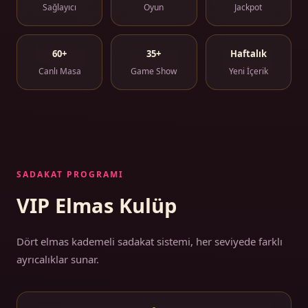
Sağlayıcı
Oyun
Jackpot
60+
35+
Haftalık
Canlı Masa
Game Show
Yeni İçerik
SADAKAT PROGRAMI
VIP Elmas Kulüp
Dört elmas kademeli sadakat sistemi, her seviyede farklı
ayrıcalıklar sunar.