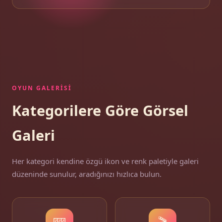
OYUN GALERISI
Kategorilere Göre Görsel
Galeri
Her kategori kendine özgü ikon ve renk paletiyle galeri
düzeninde sunulur, aradığınızı hızlıca bulun.