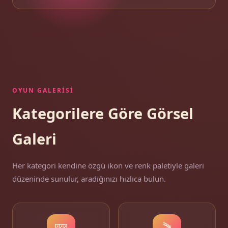
OYUN GALERISI
Kategorilere Göre Görsel
Galeri
Her kategori kendine özgü ikon ve renk paletiyle galeri
düzeninde sunulur, aradığınızı hızlıca bulun.