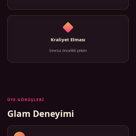
Kraliyet Elması
Sınırsız öncelikli çekim
ÜYE GÖRÜŞLERI
Glam Deneyimi