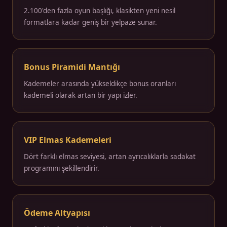
2.100'den fazla oyun başlığı, klasikten yeni nesil
formatlara kadar geniş bir yelpaze sunar.
Bonus Piramidi Mantığı
Kademeler arasında yükseldikçe bonus oranları
kademeli olarak artan bir yapı izler.
VIP Elmas Kademeleri
Dört farklı elmas seviyesi, artan ayrıcalıklarla sadakat
programını şekillendirir.
Ödeme Altyapısı