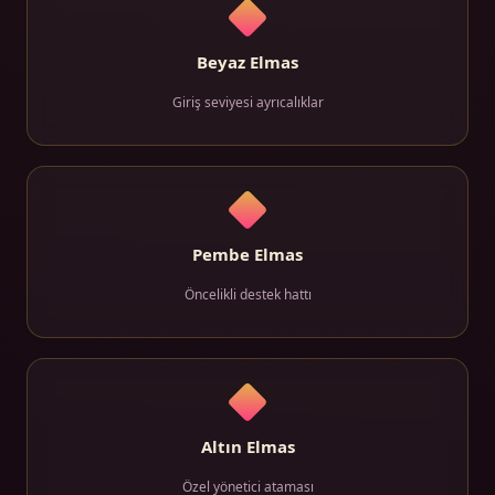
Beyaz Elmas
Giriş seviyesi ayrıcalıklar
Pembe Elmas
Öncelikli destek hattı
Altın Elmas
Özel yönetici ataması