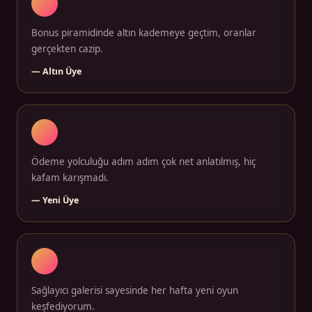
Bonus piramidinde altın kademeye geçtim, oranlar
gerçekten cazip.
— Altın Üye
Ödeme yolculuğu adım adım çok net anlatılmış, hiç
kafam karışmadı.
— Yeni Üye
Sağlayıcı galerisi sayesinde her hafta yeni oyun
keşfediyorum.