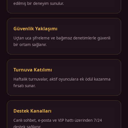
edilmiş bir deneyim sunulur.
Güvenlik Yaklaşımı
Uçtan uca şifreleme ve bağımsız denetimlerle güvenli
bir ortam sağlanır.
Turnuva Katılımı
Haftalık turnuvalar, aktif oyunculara ek ödül kazanma
fırsatı sunar.
Destek Kanalları
Canlı sohbet, e-posta ve VIP hattı üzerinden 7/24
destek sağlanır.