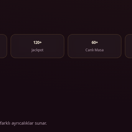
120+
60+
Jackpot
Canlı Masa
rklı ayrıcalıklar sunar.