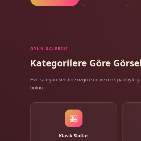
OYUN GALERISI
Kategorilere Göre Görsel
Her kategori kendine özgü ikon ve renk paletiyle gal
bulun.
🎰
Klasik Slotlar