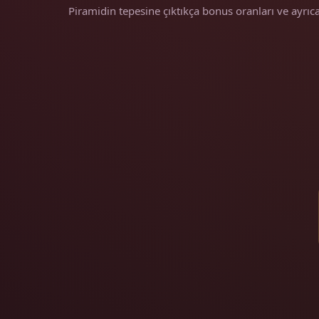
Piramidin tepesine çıktıkça bonus oranları ve ayrıca