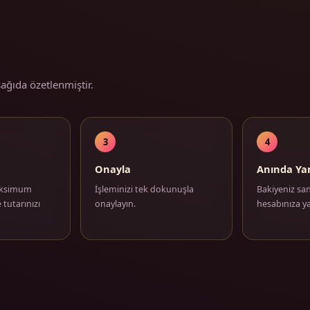
ğıda özetlenmiştir.
3
4
Onayla
Anında Ya
aksimum
İşleminizi tek dokunuşla
Bakiyeniz san
 tutarınızı
onaylayın.
hesabınıza ya