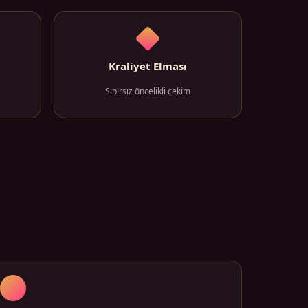
Kraliyet Elması
Sınırsız öncelikli çekim