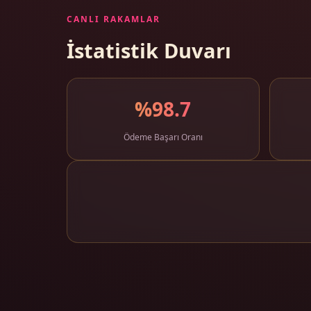
CANLI RAKAMLAR
İstatistik Duvarı
%98.7
Ödeme Başarı Oranı