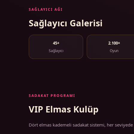
SAĞLAYICI AĞI
Sağlayıcı Galerisi
45+
2.100+
Sağlayıcı
Oyun
SADAKAT PROGRAMI
VIP Elmas Kulüp
Dört elmas kademeli sadakat sistemi, her seviyede fa