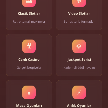
🎰
🎬
Klasik Slotlar
Video Slotlar
Retro temalı makineler
Bonus turlu formatlar
🎥
💎
Canlı Casino
Jackpot Serisi
Gerçek krupiyeler
Kademeli ödül havuzu
♠️
⚡
Masa Oyunları
Anlık Oyunlar