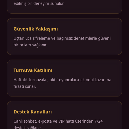
edilmiş bir deneyim sunulur.
Güvenlik Yaklaşımı
Uçtan uca şifreleme ve bağımsız denetimlerle güvenli
bir ortam sağlanır.
Turnuva Katılımı
Haftalık turnuvalar, aktif oyunculara ek ödül kazanma
fırsatı sunar.
Destek Kanalları
Canlı sohbet, e-posta ve VIP hattı üzerinden 7/24
destek sağlanır.