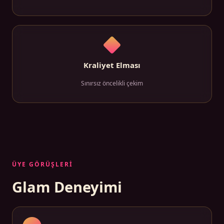
Kraliyet Elması
Sınırsız öncelikli çekim
ÜYE GÖRÜŞLERI
Glam Deneyimi