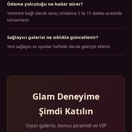
Ödeme yolculuğu ne kadar sürer?
Yönteme bağlı olarak süreç ortalama 5 ila 15 dakika arasında
tamamlanır.
Sağlayıcı galerisi ne sıklıkla güncellenir?
Yeni sağlayıcı ve oyunlar haftalık olarak galeriye eklenir.
Glam Deneyime
Şimdi Katılın
Oyun galerisi, bonus piramidi ve VIP