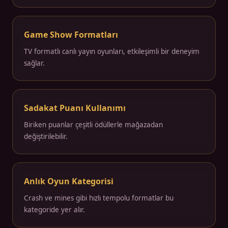
Game Show Formatları
TV formatlı canlı yayın oyunları, etkileşimli bir deneyim
sağlar.
Sadakat Puanı Kullanımı
Biriken puanlar çeşitli ödüllerle mağazadan
değiştirilebilir.
Anlık Oyun Kategorisi
Crash ve mines gibi hızlı tempolu formatlar bu
kategoride yer alır.