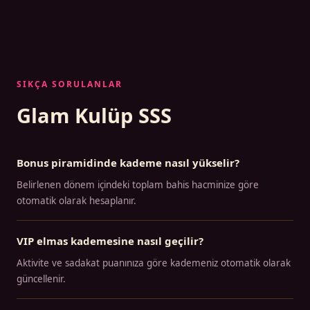
SIKÇA SORULANLAR
Glam Kulüp SSS
Bonus piramidinde kademe nasıl yükselir?
Belirlenen dönem içindeki toplam bahis hacminize göre
otomatik olarak hesaplanır.
VIP elmas kademesine nasıl geçilir?
Aktivite ve sadakat puanınıza göre kademeniz otomatik olarak
güncellenir.