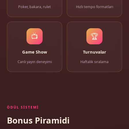
Poker, bakara, rulet
Hızlı tempo formatları
📺
🏆
Game Show
Turnuvalar
Canlı yayın deneyimi
Haftalık sıralama
ÖDÜL SISTEMI
Bonus Piramidi