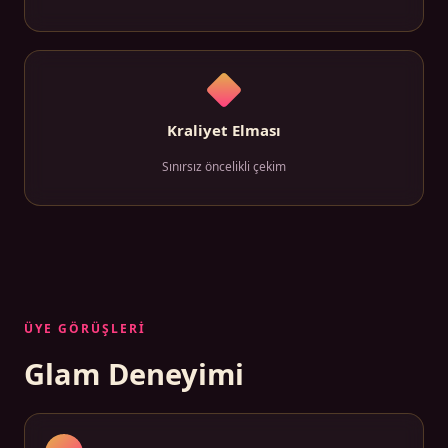
Kraliyet Elması
Sınırsız öncelikli çekim
ÜYE GÖRÜŞLERI
Glam Deneyimi