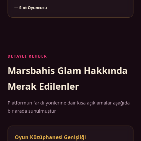
— Slot Oyuncusu
DETAYLI REHBER
Marsbahis Glam Hakkında
Merak Edilenler
Platformun farklı yönlerine dair kısa açıklamalar aşağıda
bir arada sunulmuştur.
Oyun Kütüphanesi Genişliği