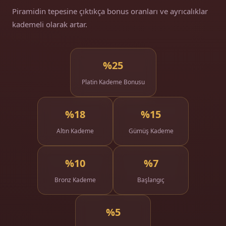
Piramidin tepesine çıktıkça bonus oranları ve ayrıcalıklar
kademeli olarak artar.
%25
Platin Kademe Bonusu
%18
%15
Altın Kademe
Gümüş Kademe
%10
%7
Bronz Kademe
Başlangıç
%5