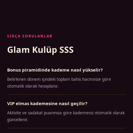
SIKÇA SORULANLAR
Glam Kulüp SSS
Bonus piramidinde kademe nasıl yükselir?
Belirlenen dönem içindeki toplam bahis hacminize göre
otomatik olarak hesaplanır.
VIP elmas kademesine nasıl geçilir?
Aktivite ve sadakat puanınıza göre kademeniz otomatik olarak
güncellenir.