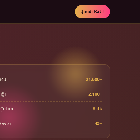
Şimdi Katıl
ncu
21.600+
ığı
2.100+
 Çekim
8 dk
Sayısı
45+