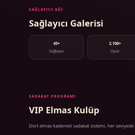
SAĞLAYICI AĞI
Sağlayıcı Galerisi
45+
2.100+
Sağlayıcı
Oyun
SADAKAT PROGRAMI
VIP Elmas Kulüp
Dört elmas kademeli sadakat sistemi, her seviyede fa