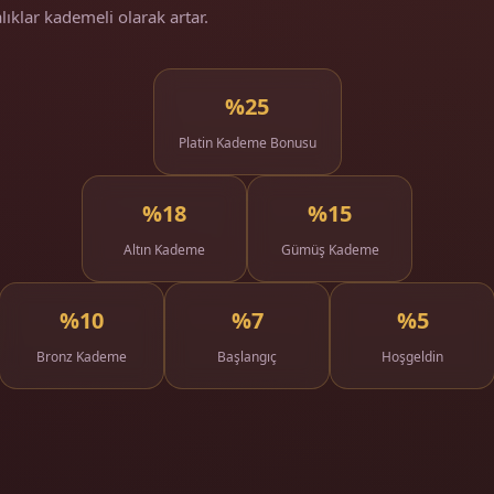
lıklar kademeli olarak artar.
%25
Platin Kademe Bonusu
%18
%15
Altın Kademe
Gümüş Kademe
%10
%7
%5
Bronz Kademe
Başlangıç
Hoşgeldin