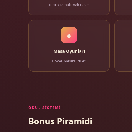
Retro temalı makineler
♠️
Masa Oyunları
Poker, bakara, rulet
ÖDÜL SISTEMI
Bonus Piramidi