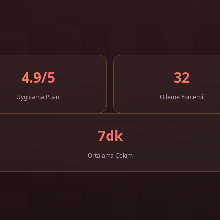
4.9/5
32
Uygulama Puanı
Ödeme Yöntemi
7dk
Ortalama Çekim