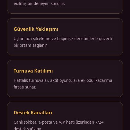
edilmiş bir deneyim sunulur.
Güvenlik Yaklaşımı
Uçtan uca şifreleme ve bağımsız denetimlerle güvenli
bir ortam sağlanır.
Turnuva Katılımı
Haftalık turnuvalar, aktif oyunculara ek ödül kazanma
fırsatı sunar.
Destek Kanalları
Canlı sohbet, e-posta ve VIP hattı üzerinden 7/24
destek sağlanır.