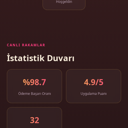
Hoşgeldin
CANLI RAKAMLAR
İstatistik Duvarı
%98.7
4.9/5
Ödeme Başarı Oranı
Uygulama Puanı
32