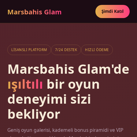
Marsbahis Glam
Şimdi Katıl
LISANSLI PLATFORM
7/24 DESTEK
HIZLI ÖDEME
Marsbahis Glam'de
ışıltılı
bir oyun
deneyimi sizi
bekliyor
Geniş oyun galerisi, kademeli bonus piramidi ve VIP