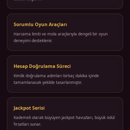
Sorumlu Oyun Araçları
Harcama limiti ve mola araçlarıyla dengeli bir oyun
deneyimi desteklenir.
Hesap Doğrulama Süreci
Kimlik doğrulama adımları birkaç dakika içinde
tamamlanacak şekilde tasarlanmıştır.
Jackpot Serisi
Kademeli olarak büyüyen jackpot havuzları, büyük ödül
fırsatları sunar.