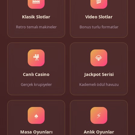
🎰
🎬
Klasik Slotlar
Video Slotlar
Retro temalı makineler
Bonus turlu formatlar
🎥
💎
Canlı Casino
Jackpot Serisi
Gerçek krupiyeler
Kademeli ödül havuzu
♠️
⚡
Masa Oyunları
Anlık Oyunlar