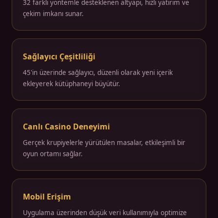
32 farklı yöntemle desteklenen altyapı, hızlı yatırım ve
çekim imkanı sunar.
Sağlayıcı Çeşitliliği
45'in üzerinde sağlayıcı, düzenli olarak yeni içerik
ekleyerek kütüphaneyi büyütür.
Canlı Casino Deneyimi
Gerçek krupiyelerle yürütülen masalar, etkileşimli bir
oyun ortamı sağlar.
Mobil Erişim
Uygulama üzerinden düşük veri kullanımıyla optimize