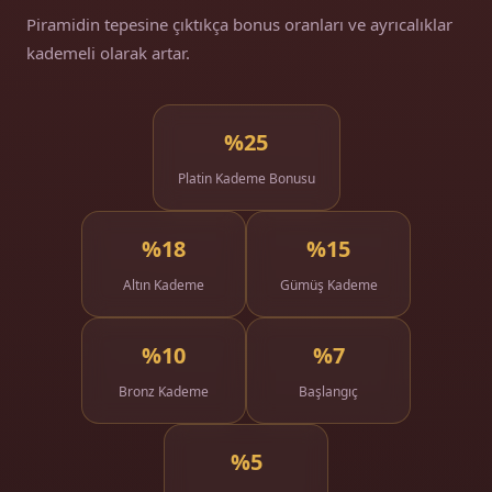
Piramidin tepesine çıktıkça bonus oranları ve ayrıcalıklar
kademeli olarak artar.
%25
Platin Kademe Bonusu
%18
%15
Altın Kademe
Gümüş Kademe
%10
%7
Bronz Kademe
Başlangıç
%5