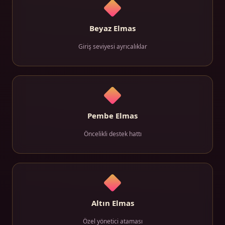
Beyaz Elmas
Giriş seviyesi ayrıcalıklar
Pembe Elmas
Öncelikli destek hattı
Altın Elmas
Özel yönetici ataması