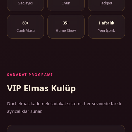
Sağlayıcı
Oyun
Jackpot
60+
35+
Haftalık
Canlı Masa
Game Show
Yeni İçerik
SADAKAT PROGRAMI
VIP Elmas Kulüp
Dört elmas kademeli sadakat sistemi, her seviyede farklı
ayrıcalıklar sunar.