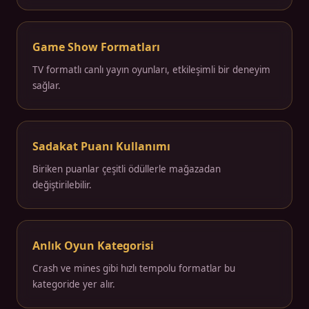
Game Show Formatları
TV formatlı canlı yayın oyunları, etkileşimli bir deneyim
sağlar.
Sadakat Puanı Kullanımı
Biriken puanlar çeşitli ödüllerle mağazadan
değiştirilebilir.
Anlık Oyun Kategorisi
Crash ve mines gibi hızlı tempolu formatlar bu
kategoride yer alır.