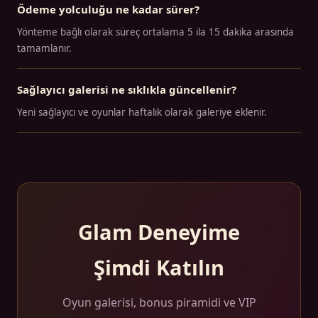
Ödeme yolculuğu ne kadar sürer?
Yönteme bağlı olarak süreç ortalama 5 ila 15 dakika arasında
tamamlanır.
Sağlayıcı galerisi ne sıklıkla güncellenir?
Yeni sağlayıcı ve oyunlar haftalık olarak galeriye eklenir.
Glam Deneyime
Şimdi Katılın
Oyun galerisi, bonus piramidi ve VIP