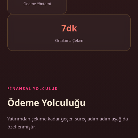
Ödeme Yöntemi
7dk
Ortalama Çekim
FINANSAL YOLCULUK
Ödeme Yolculuğu
Yatırımdan çekime kadar geçen süreç adım adım aşağıda
özetlenmiştir.