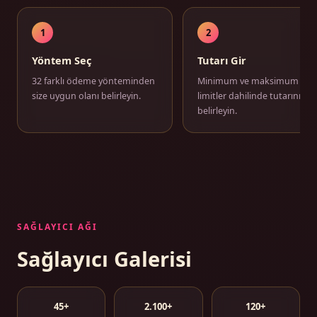
1
2
Yöntem Seç
Tutarı Gir
32 farklı ödeme yönteminden
Minimum ve maksimum
size uygun olanı belirleyin.
limitler dahilinde tutarınızı
belirleyin.
SAĞLAYICI AĞI
Sağlayıcı Galerisi
45+
2.100+
120+