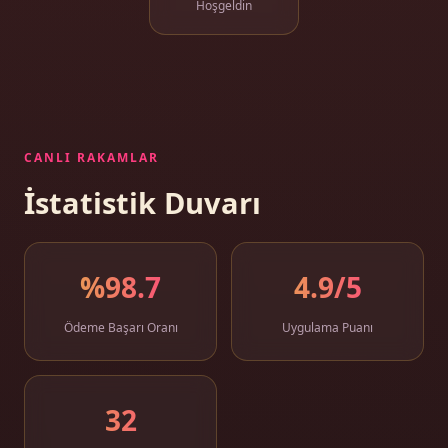
Hoşgeldin
CANLI RAKAMLAR
İstatistik Duvarı
%98.7
4.9/5
Ödeme Başarı Oranı
Uygulama Puanı
32