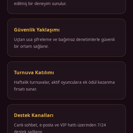
edilmiş bir deneyim sunulur.
Güvenlik Yaklaşımı
Uçtan uca şifreleme ve bağımsız denetimlerle güvenli
bir ortam sağlanır.
Turnuva Katılımı
Haftalık turnuvalar, aktif oyunculara ek ödül kazanma
fırsatı sunar.
Destek Kanalları
Canlı sohbet, e-posta ve VIP hattı üzerinden 7/24
destek sağlanır.