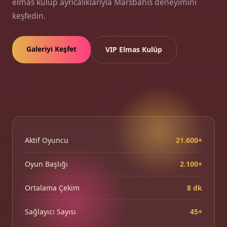
elmas kulüp ayrıcalıklarıyla Marsbahis deneyimini
keşfedin.
Galeriyi Keşfet
VIP Elmas Kulüp
Aktif Oyuncu
21.600+
Oyun Başlığı
2.100+
Ortalama Çekim
8 dk
Sağlayıcı Sayısı
45+