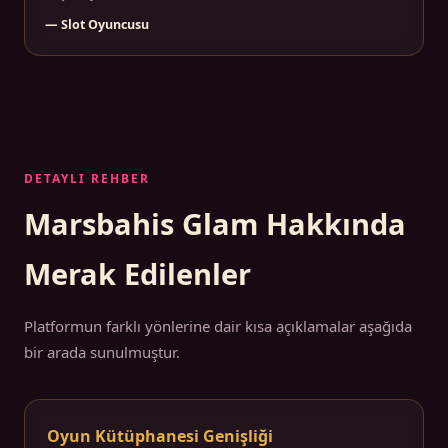
— Slot Oyuncusu
DETAYLI REHBER
Marsbahis Glam Hakkında
Merak Edilenler
Platformun farklı yönlerine dair kısa açıklamalar aşağıda
bir arada sunulmuştur.
Oyun Kütüphanesi Genişliği