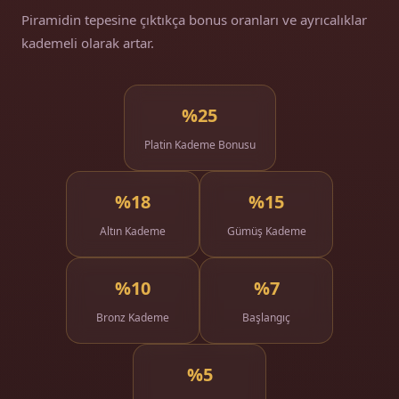
Piramidin tepesine çıktıkça bonus oranları ve ayrıcalıklar
kademeli olarak artar.
%25
Platin Kademe Bonusu
%18
%15
Altın Kademe
Gümüş Kademe
%10
%7
Bronz Kademe
Başlangıç
%5