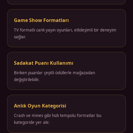
Game Show Formatları
TV formatlı canlı yayın oyunları, etkileşimli bir deneyim
sağlar.
Sadakat Puanı Kullanımı
Biriken puanlar çeşitli ödüllerle mağazadan
değiştirilebilir.
Anlık Oyun Kategorisi
Crash ve mines gibi hızlı tempolu formatlar bu
kategoride yer alır.