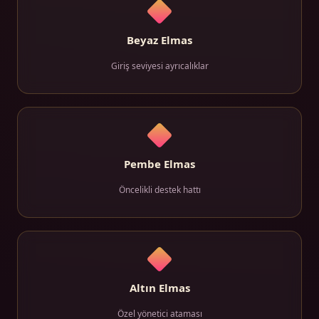
Beyaz Elmas
Giriş seviyesi ayrıcalıklar
Pembe Elmas
Öncelikli destek hattı
Altın Elmas
Özel yönetici ataması