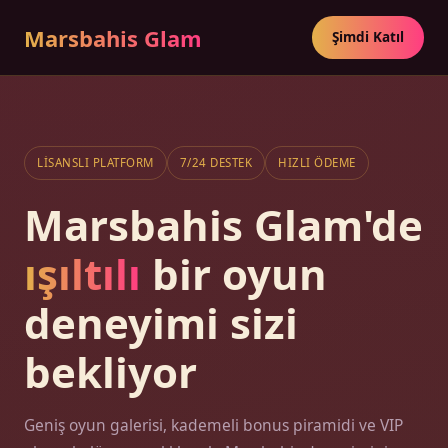
Marsbahis Glam
Şimdi Katıl
LISANSLI PLATFORM
7/24 DESTEK
HIZLI ÖDEME
Marsbahis Glam'de
ışıltılı
bir oyun
deneyimi sizi
bekliyor
Geniş oyun galerisi, kademeli bonus piramidi ve VIP