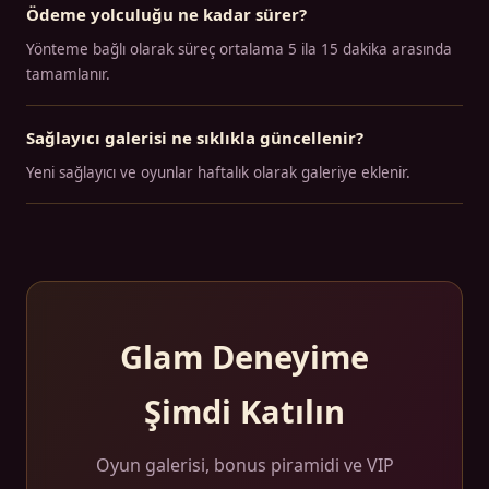
Ödeme yolculuğu ne kadar sürer?
Yönteme bağlı olarak süreç ortalama 5 ila 15 dakika arasında
tamamlanır.
Sağlayıcı galerisi ne sıklıkla güncellenir?
Yeni sağlayıcı ve oyunlar haftalık olarak galeriye eklenir.
Glam Deneyime
Şimdi Katılın
Oyun galerisi, bonus piramidi ve VIP