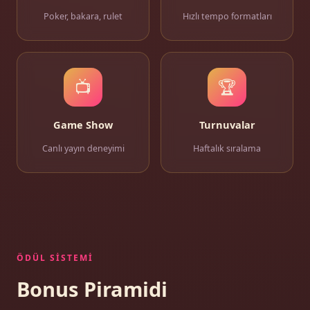
Poker, bakara, rulet
Hızlı tempo formatları
📺
🏆
Game Show
Turnuvalar
Canlı yayın deneyimi
Haftalık sıralama
ÖDÜL SISTEMI
Bonus Piramidi