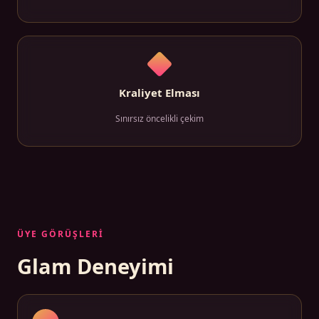
Kraliyet Elması
Sınırsız öncelikli çekim
ÜYE GÖRÜŞLERI
Glam Deneyimi