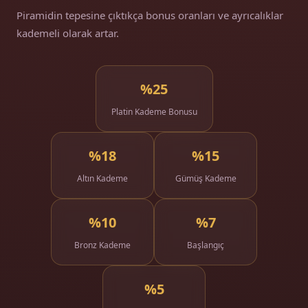
Piramidin tepesine çıktıkça bonus oranları ve ayrıcalıklar
kademeli olarak artar.
%25
Platin Kademe Bonusu
%18
%15
Altın Kademe
Gümüş Kademe
%10
%7
Bronz Kademe
Başlangıç
%5