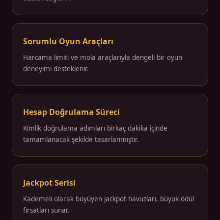
Sorumlu Oyun Araçları
Harcama limiti ve mola araçlarıyla dengeli bir oyun
deneyimi desteklenir.
Hesap Doğrulama Süreci
Kimlik doğrulama adımları birkaç dakika içinde
tamamlanacak şekilde tasarlanmıştır.
Jackpot Serisi
Kademeli olarak büyüyen jackpot havuzları, büyük ödül
fırsatları sunar.