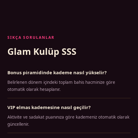
SIKÇA SORULANLAR
Glam Kulüp SSS
Bonus piramidinde kademe nasıl yükselir?
Belirlenen dönem içindeki toplam bahis hacminize göre
otomatik olarak hesaplanır.
VIP elmas kademesine nasıl geçilir?
Aktivite ve sadakat puanınıza göre kademeniz otomatik olarak
güncellenir.