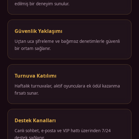
edilmiş bir deneyim sunulur.
Güvenlik Yaklaşımı
Uçtan uca şifreleme ve bağımsız denetimlerle güvenli
bir ortam sağlanır.
Turnuva Katılımı
Haftalık turnuvalar, aktif oyunculara ek ödül kazanma
fırsatı sunar.
Destek Kanalları
Canlı sohbet, e-posta ve VIP hattı üzerinden 7/24
destek sağlanır.