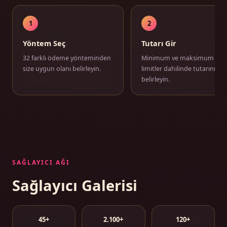
1
2
Yöntem Seç
Tutarı Gir
32 farklı ödeme yönteminden
Minimum ve maksimum
size uygun olanı belirleyin.
limitler dahilinde tutarınızı
belirleyin.
SAĞLAYICI AĞI
Sağlayıcı Galerisi
45+
2.100+
120+