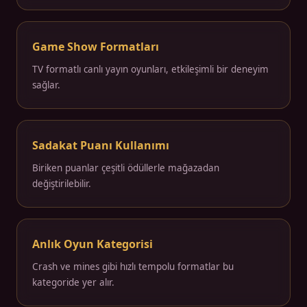
Game Show Formatları
TV formatlı canlı yayın oyunları, etkileşimli bir deneyim
sağlar.
Sadakat Puanı Kullanımı
Biriken puanlar çeşitli ödüllerle mağazadan
değiştirilebilir.
Anlık Oyun Kategorisi
Crash ve mines gibi hızlı tempolu formatlar bu
kategoride yer alır.