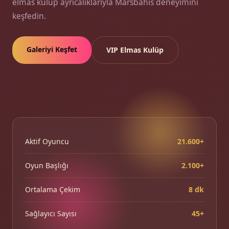
elmas kulüp ayrıcalıklarıyla Marsbahis deneyimini
keşfedin.
Galeriyi Keşfet
VIP Elmas Kulüp
Aktif Oyuncu
21.600+
Oyun Başlığı
2.100+
Ortalama Çekim
8 dk
Sağlayıcı Sayısı
45+