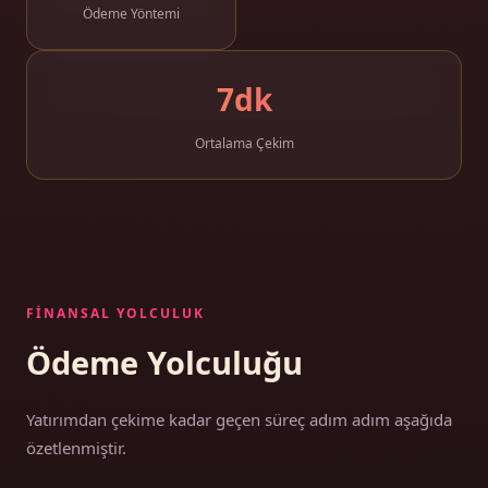
Ödeme Yöntemi
7dk
Ortalama Çekim
FINANSAL YOLCULUK
Ödeme Yolculuğu
Yatırımdan çekime kadar geçen süreç adım adım aşağıda
özetlenmiştir.