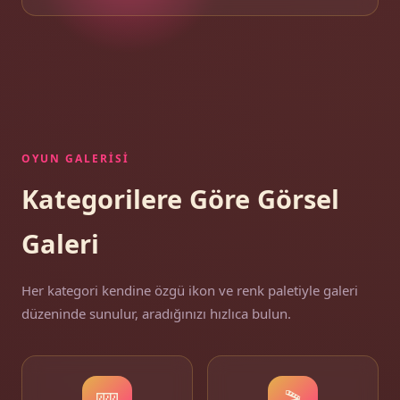
OYUN GALERISI
Kategorilere Göre Görsel
Galeri
Her kategori kendine özgü ikon ve renk paletiyle galeri
düzeninde sunulur, aradığınızı hızlıca bulun.