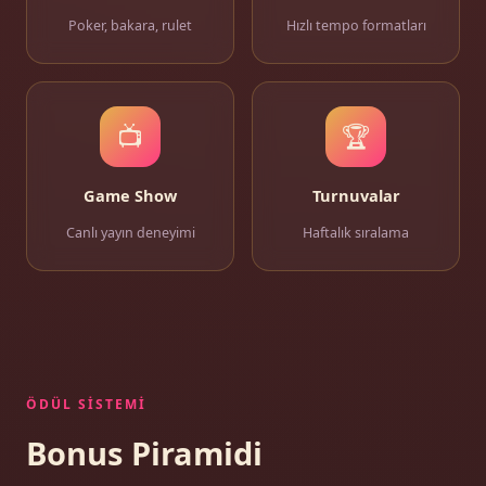
Poker, bakara, rulet
Hızlı tempo formatları
📺
🏆
Game Show
Turnuvalar
Canlı yayın deneyimi
Haftalık sıralama
ÖDÜL SISTEMI
Bonus Piramidi