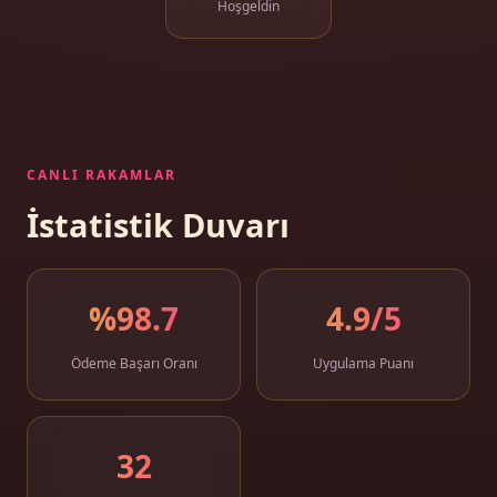
Hoşgeldin
CANLI RAKAMLAR
İstatistik Duvarı
%98.7
4.9/5
Ödeme Başarı Oranı
Uygulama Puanı
32