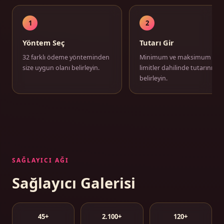
1
2
Yöntem Seç
Tutarı Gir
32 farklı ödeme yönteminden
Minimum ve maksimum
size uygun olanı belirleyin.
limitler dahilinde tutarınızı
belirleyin.
SAĞLAYICI AĞI
Sağlayıcı Galerisi
45+
2.100+
120+