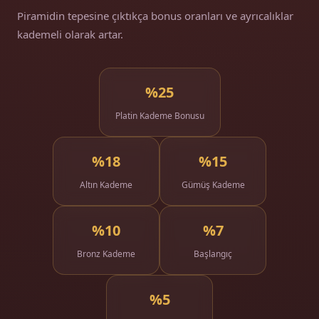
Piramidin tepesine çıktıkça bonus oranları ve ayrıcalıklar
kademeli olarak artar.
%25
Platin Kademe Bonusu
%18
%15
Altın Kademe
Gümüş Kademe
%10
%7
Bronz Kademe
Başlangıç
%5