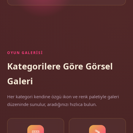
OYUN GALERISI
Kategorilere Göre Görsel
Galeri
Her kategori kendine özgü ikon ve renk paletiyle galeri
düzeninde sunulur, aradığınızı hızlıca bulun.