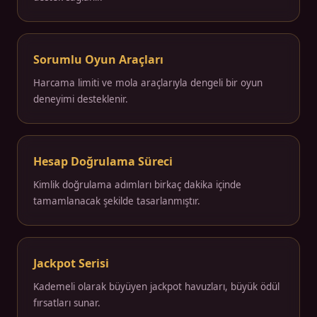
Sorumlu Oyun Araçları
Harcama limiti ve mola araçlarıyla dengeli bir oyun
deneyimi desteklenir.
Hesap Doğrulama Süreci
Kimlik doğrulama adımları birkaç dakika içinde
tamamlanacak şekilde tasarlanmıştır.
Jackpot Serisi
Kademeli olarak büyüyen jackpot havuzları, büyük ödül
fırsatları sunar.