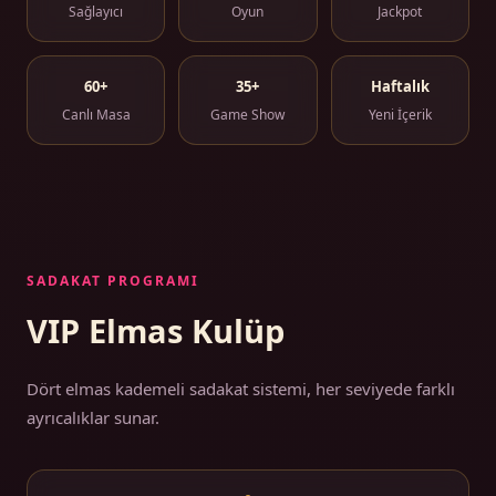
Sağlayıcı
Oyun
Jackpot
60+
35+
Haftalık
Canlı Masa
Game Show
Yeni İçerik
SADAKAT PROGRAMI
VIP Elmas Kulüp
Dört elmas kademeli sadakat sistemi, her seviyede farklı
ayrıcalıklar sunar.