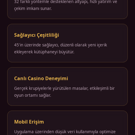
32 farklı yöntemle desteklenen altyapı, hızlı yatırım ve
çekim imkanı sunar.
Sağlayıcı Çeşitliliği
45'in üzerinde sağlayıcı, düzenli olarak yeni içerik
ekleyerek kütüphaneyi büyütür.
Canlı Casino Deneyimi
Gerçek krupiyelerle yürütülen masalar, etkileşimli bir
oyun ortamı sağlar.
Mobil Erişim
Uygulama üzerinden düşük veri kullanımıyla optimize