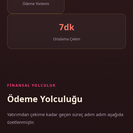
Ödeme Yöntemi
7dk
Ortalama Çekim
FINANSAL YOLCULUK
Ödeme Yolculuğu
Yatırımdan çekime kadar geçen süreç adım adım aşağıda
özetlenmiştir.