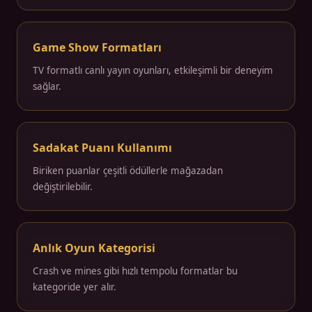
Game Show Formatları
TV formatlı canlı yayın oyunları, etkileşimli bir deneyim
sağlar.
Sadakat Puanı Kullanımı
Biriken puanlar çeşitli ödüllerle mağazadan
değiştirilebilir.
Anlık Oyun Kategorisi
Crash ve mines gibi hızlı tempolu formatlar bu
kategoride yer alır.