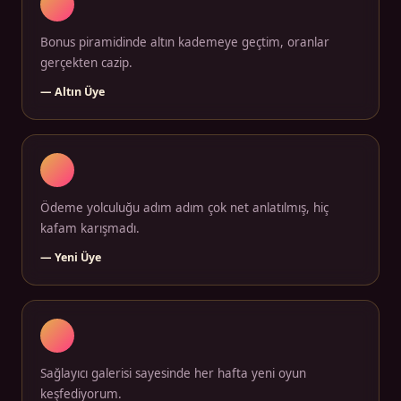
Bonus piramidinde altın kademeye geçtim, oranlar
gerçekten cazip.
— Altın Üye
Ödeme yolculuğu adım adım çok net anlatılmış, hiç
kafam karışmadı.
— Yeni Üye
Sağlayıcı galerisi sayesinde her hafta yeni oyun
keşfediyorum.