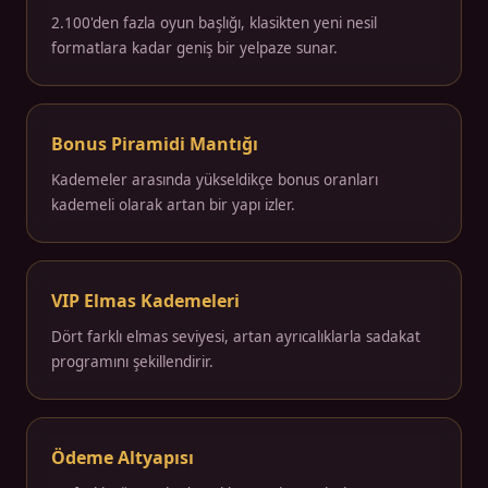
2.100'den fazla oyun başlığı, klasikten yeni nesil
formatlara kadar geniş bir yelpaze sunar.
Bonus Piramidi Mantığı
Kademeler arasında yükseldikçe bonus oranları
kademeli olarak artan bir yapı izler.
VIP Elmas Kademeleri
Dört farklı elmas seviyesi, artan ayrıcalıklarla sadakat
programını şekillendirir.
Ödeme Altyapısı