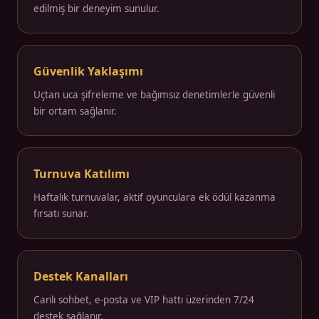
edilmiş bir deneyim sunulur.
Güvenlik Yaklaşımı
Uçtan uca şifreleme ve bağımsız denetimlerle güvenli
bir ortam sağlanır.
Turnuva Katılımı
Haftalık turnuvalar, aktif oyunculara ek ödül kazanma
fırsatı sunar.
Destek Kanalları
Canlı sohbet, e-posta ve VIP hattı üzerinden 7/24
destek sağlanır.