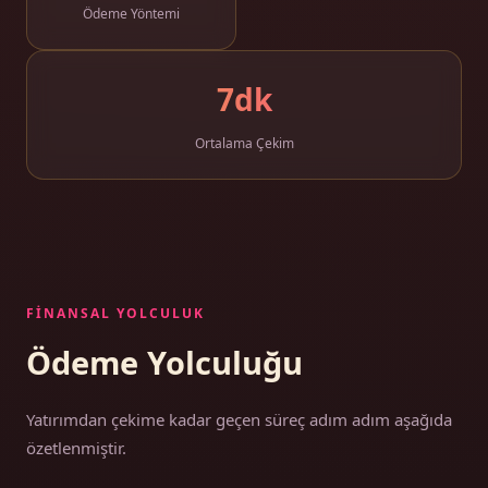
Ödeme Yöntemi
7dk
Ortalama Çekim
FINANSAL YOLCULUK
Ödeme Yolculuğu
Yatırımdan çekime kadar geçen süreç adım adım aşağıda
özetlenmiştir.