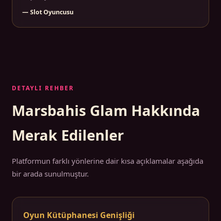
— Slot Oyuncusu
DETAYLI REHBER
Marsbahis Glam Hakkında
Merak Edilenler
Platformun farklı yönlerine dair kısa açıklamalar aşağıda
bir arada sunulmuştur.
Oyun Kütüphanesi Genişliği