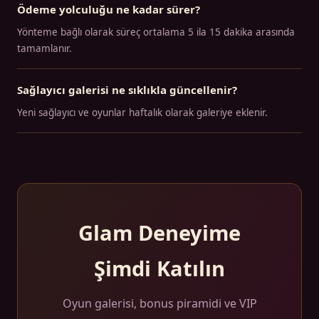
Ödeme yolculuğu ne kadar sürer?
Yönteme bağlı olarak süreç ortalama 5 ila 15 dakika arasında
tamamlanır.
Sağlayıcı galerisi ne sıklıkla güncellenir?
Yeni sağlayıcı ve oyunlar haftalık olarak galeriye eklenir.
Glam Deneyime
Şimdi Katılın
Oyun galerisi, bonus piramidi ve VIP