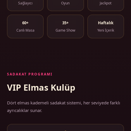
Sağlayıcı
Oyun
Jackpot
60+
35+
Haftalık
Canlı Masa
Game Show
Yeni İçerik
SADAKAT PROGRAMI
VIP Elmas Kulüp
Dört elmas kademeli sadakat sistemi, her seviyede farklı
ayrıcalıklar sunar.