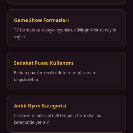
Game Show Formatları
TV formatlı canlı yayın oyunları, etkileşimli bir deneyim
sağlar.
Sadakat Puanı Kullanımı
Biriken puanlar çeşitli ödüllerle mağazadan
değiştirilebilir.
Anlık Oyun Kategorisi
Crash ve mines gibi hızlı tempolu formatlar bu
kategoride yer alır.