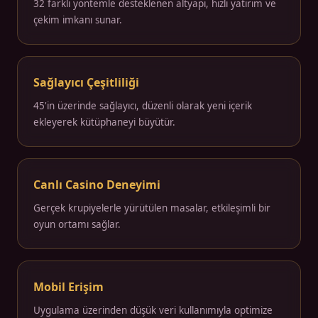
32 farklı yöntemle desteklenen altyapı, hızlı yatırım ve
çekim imkanı sunar.
Sağlayıcı Çeşitliliği
45'in üzerinde sağlayıcı, düzenli olarak yeni içerik
ekleyerek kütüphaneyi büyütür.
Canlı Casino Deneyimi
Gerçek krupiyelerle yürütülen masalar, etkileşimli bir
oyun ortamı sağlar.
Mobil Erişim
Uygulama üzerinden düşük veri kullanımıyla optimize