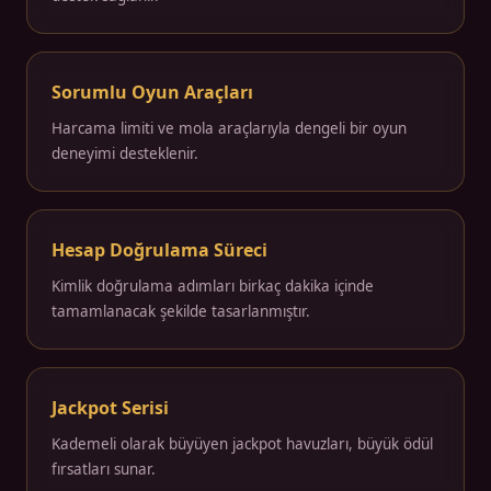
Sorumlu Oyun Araçları
Harcama limiti ve mola araçlarıyla dengeli bir oyun
deneyimi desteklenir.
Hesap Doğrulama Süreci
Kimlik doğrulama adımları birkaç dakika içinde
tamamlanacak şekilde tasarlanmıştır.
Jackpot Serisi
Kademeli olarak büyüyen jackpot havuzları, büyük ödül
fırsatları sunar.