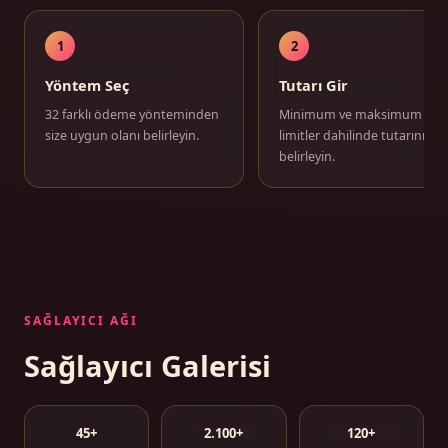
1
2
Yöntem Seç
Tutarı Gir
32 farklı ödeme yönteminden
Minimum ve maksimum
size uygun olanı belirleyin.
limitler dahilinde tutarınızı
belirleyin.
SAĞLAYICI AĞI
Sağlayıcı Galerisi
45+
2.100+
120+