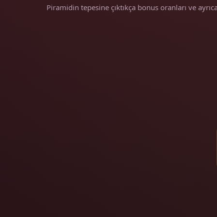
Piramidin tepesine çıktıkça bonus oranları ve ayrıca