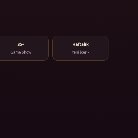
35+
Haftalık
Game Show
Yeni İçerik