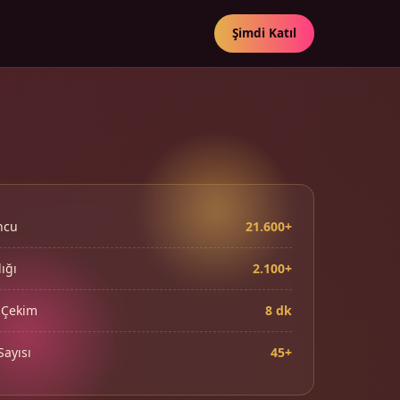
Şimdi Katıl
ncu
21.600+
ığı
2.100+
 Çekim
8 dk
Sayısı
45+