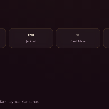
120+
60+
Jackpot
Canlı Masa
rklı ayrıcalıklar sunar.