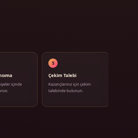
5
nsıma
Çekim Talebi
iyeler içinde
Kazançlarınız için çekim
nsır.
talebinde bulunun.