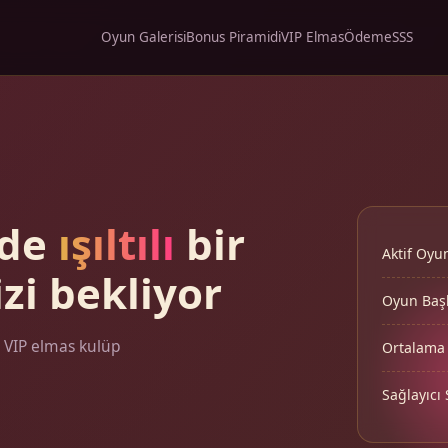
Oyun Galerisi
Bonus Piramidi
VIP Elmas
Ödeme
SSS
'de
ışıltılı
bir
Aktif Oyu
zi bekliyor
Oyun Başl
e VIP elmas kulüp
Ortalama
Sağlayıcı 