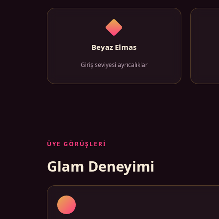
Beyaz Elmas
Giriş seviyesi ayrıcalıklar
ÜYE GÖRÜŞLERI
Glam Deneyimi