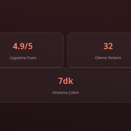
4.9/5
32
Uygulama Puanı
Ödeme Yöntemi
7dk
Ortalama Çekim