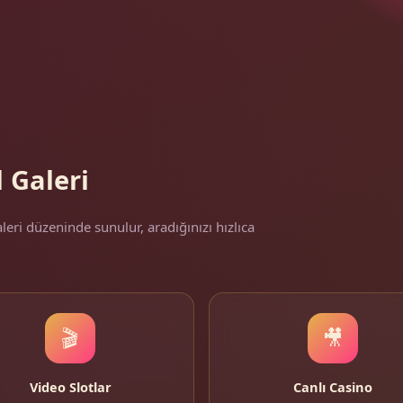
 Galeri
eri düzeninde sunulur, aradığınızı hızlıca
🎬
🎥
Video Slotlar
Canlı Casino