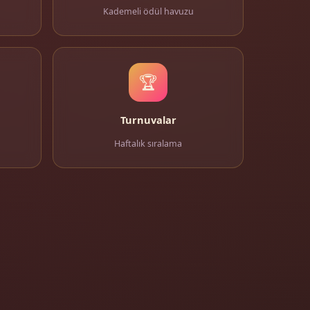
Kademeli ödül havuzu
🏆
Turnuvalar
Haftalık sıralama