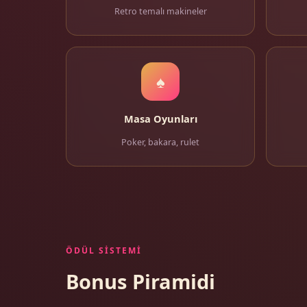
Retro temalı makineler
♠️
Masa Oyunları
Poker, bakara, rulet
ÖDÜL SISTEMI
Bonus Piramidi