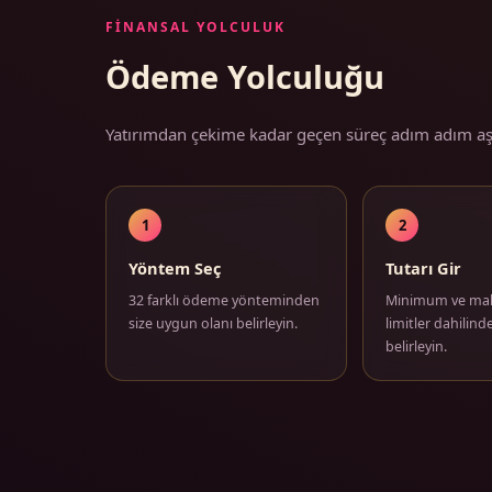
FINANSAL YOLCULUK
Ödeme Yolculuğu
Yatırımdan çekime kadar geçen süreç adım adım aşa
1
2
Yöntem Seç
Tutarı Gir
32 farklı ödeme yönteminden
Minimum ve m
size uygun olanı belirleyin.
limitler dahilinde
belirleyin.