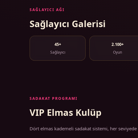
SAĞLAYICI AĞI
Sağlayıcı Galerisi
45+
2.100+
Sağlayıcı
Oyun
SADAKAT PROGRAMI
VIP Elmas Kulüp
Dört elmas kademeli sadakat sistemi, her seviyede fa