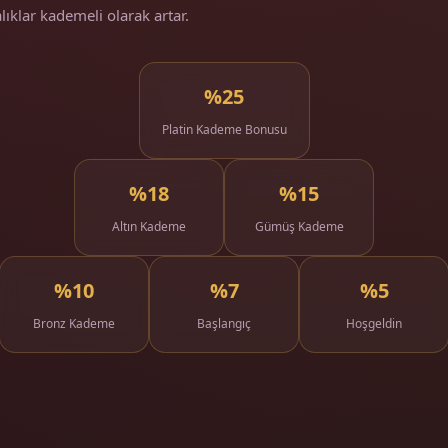
lıklar kademeli olarak artar.
%25
Platin Kademe Bonusu
%18
%15
Altın Kademe
Gümüş Kademe
%10
%7
%5
Bronz Kademe
Başlangıç
Hoşgeldin