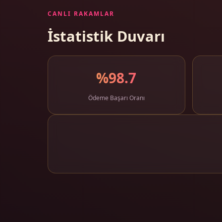
CANLI RAKAMLAR
İstatistik Duvarı
%98.7
Ödeme Başarı Oranı