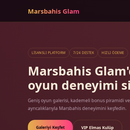
Marsbahis Glam
LISANSLI PLATFORM
7/24 DESTEK
HIZLI ÖDEME
Marsbahis Glam
oyun deneyimi si
Geniş oyun galerisi, kademeli bonus piramidi v
ayrıcalıklarıyla Marsbahis deneyimini keşfedin.
Galeriyi Keşfet
VIP Elmas Kulüp