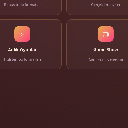
Bonus turlu formatlar
Gerçek krupiyeler
⚡
📺
Anlık Oyunlar
Game Show
Hızlı tempo formatları
Canlı yayın deneyimi