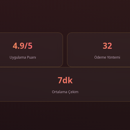
4.9/5
32
Uygulama Puanı
Ödeme Yöntemi
7dk
Ortalama Çekim