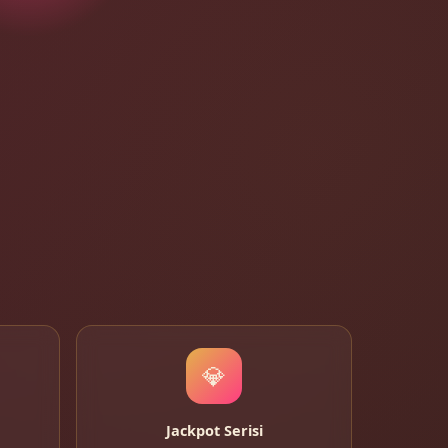
💎
Jackpot Serisi