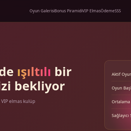
Oyun Galerisi
Bonus Piramidi
VIP Elmas
Ödeme
SSS
'de
ışıltılı
bir
Aktif Oyu
zi bekliyor
Oyun Başl
e VIP elmas kulüp
Ortalama
Sağlayıcı 