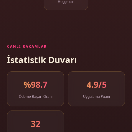
Hoşgeldin
CANLI RAKAMLAR
İstatistik Duvarı
%98.7
4.9/5
Ödeme Başarı Oranı
Uygulama Puanı
32