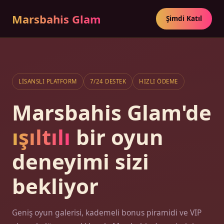
Marsbahis Glam
Şimdi Katıl
LISANSLI PLATFORM
7/24 DESTEK
HIZLI ÖDEME
Marsbahis Glam'de
ışıltılı
bir oyun
deneyimi sizi
bekliyor
Geniş oyun galerisi, kademeli bonus piramidi ve VIP