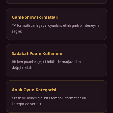
Game Show Formatları
TV formatlı canlı yayın oyunları, etkileşimli bir deneyim
sağlar.
Sadakat Puanı Kullanımı
Biriken puanlar çeşitli ödüllerle mağazadan
değiştirilebilir.
Anlık Oyun Kategorisi
Crash ve mines gibi hızlı tempolu formatlar bu
kategoride yer alır.