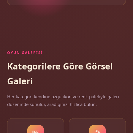
OYUN GALERISI
Kategorilere Göre Görsel
Galeri
Her kategori kendine özgü ikon ve renk paletiyle galeri
düzeninde sunulur, aradığınızı hızlıca bulun.