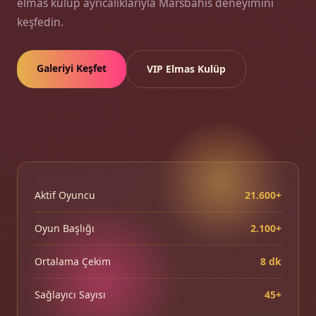
elmas kulüp ayrıcalıklarıyla Marsbahis deneyimini
keşfedin.
Galeriyi Keşfet
VIP Elmas Kulüp
Aktif Oyuncu
21.600+
Oyun Başlığı
2.100+
Ortalama Çekim
8 dk
Sağlayıcı Sayısı
45+