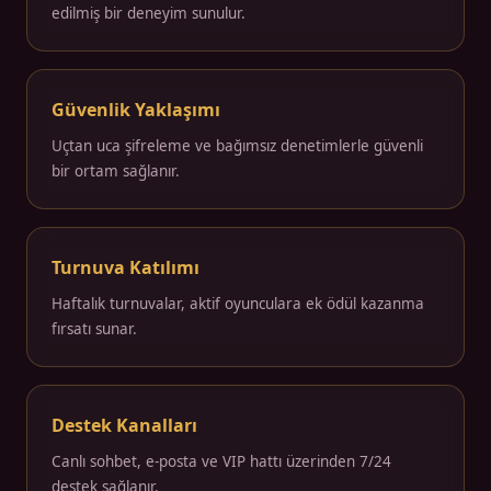
edilmiş bir deneyim sunulur.
Güvenlik Yaklaşımı
Uçtan uca şifreleme ve bağımsız denetimlerle güvenli
bir ortam sağlanır.
Turnuva Katılımı
Haftalık turnuvalar, aktif oyunculara ek ödül kazanma
fırsatı sunar.
Destek Kanalları
Canlı sohbet, e-posta ve VIP hattı üzerinden 7/24
destek sağlanır.