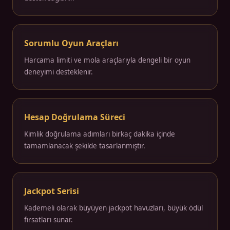
Sorumlu Oyun Araçları
Harcama limiti ve mola araçlarıyla dengeli bir oyun
deneyimi desteklenir.
Hesap Doğrulama Süreci
Kimlik doğrulama adımları birkaç dakika içinde
tamamlanacak şekilde tasarlanmıştır.
Jackpot Serisi
Kademeli olarak büyüyen jackpot havuzları, büyük ödül
fırsatları sunar.