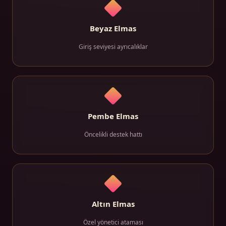
Beyaz Elmas
Giriş seviyesi ayrıcalıklar
Pembe Elmas
Öncelikli destek hattı
Altın Elmas
Özel yönetici ataması