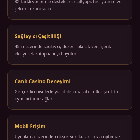
32 farklı yöntemle desteklenen altyapı, hızlı yatırım ve
çekim imkanı sunar.
Sağlayıcı Çeşitliliği
45'in üzerinde sağlayıcı, düzenli olarak yeni içerik
ekleyerek kütüphaneyi büyütür.
Canlı Casino Deneyimi
Gerçek krupiyelerle yürütülen masalar, etkileşimli bir
oyun ortamı sağlar.
Mobil Erişim
Uygulama üzerinden düşük veri kullanımıyla optimize