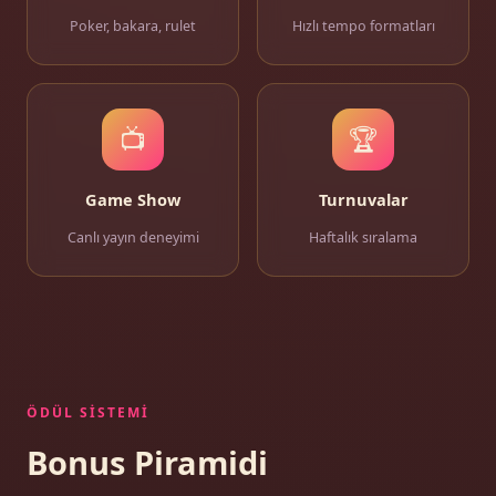
Poker, bakara, rulet
Hızlı tempo formatları
📺
🏆
Game Show
Turnuvalar
Canlı yayın deneyimi
Haftalık sıralama
ÖDÜL SISTEMI
Bonus Piramidi