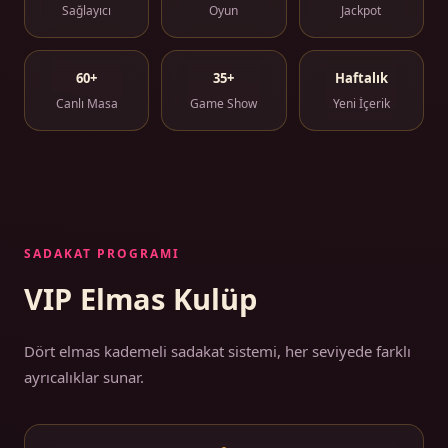
Sağlayıcı
Oyun
Jackpot
60+
35+
Haftalık
Canlı Masa
Game Show
Yeni İçerik
SADAKAT PROGRAMI
VIP Elmas Kulüp
Dört elmas kademeli sadakat sistemi, her seviyede farklı
ayrıcalıklar sunar.