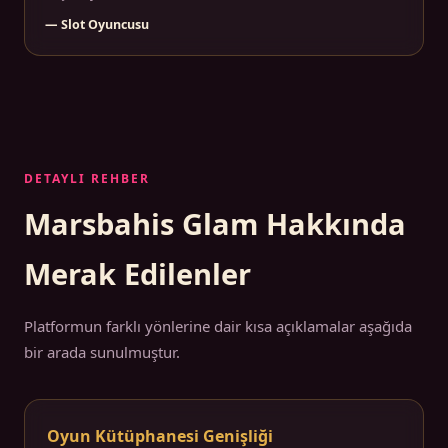
— Slot Oyuncusu
DETAYLI REHBER
Marsbahis Glam Hakkında
Merak Edilenler
Platformun farklı yönlerine dair kısa açıklamalar aşağıda
bir arada sunulmuştur.
Oyun Kütüphanesi Genişliği