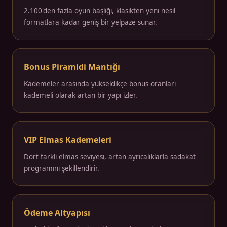
2.100'den fazla oyun başlığı, klasikten yeni nesil
formatlara kadar geniş bir yelpaze sunar.
Bonus Piramidi Mantığı
Kademeler arasında yükseldikçe bonus oranları
kademeli olarak artan bir yapı izler.
VIP Elmas Kademeleri
Dört farklı elmas seviyesi, artan ayrıcalıklarla sadakat
programını şekillendirir.
Ödeme Altyapısı