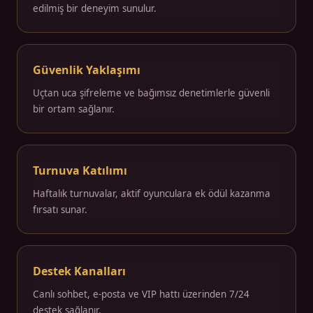
edilmiş bir deneyim sunulur.
Güvenlik Yaklaşımı
Uçtan uca şifreleme ve bağımsız denetimlerle güvenli
bir ortam sağlanır.
Turnuva Katılımı
Haftalık turnuvalar, aktif oyunculara ek ödül kazanma
fırsatı sunar.
Destek Kanalları
Canlı sohbet, e-posta ve VIP hattı üzerinden 7/24
destek sağlanır.