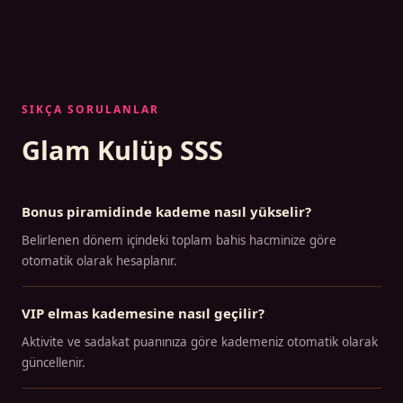
SIKÇA SORULANLAR
Glam Kulüp SSS
Bonus piramidinde kademe nasıl yükselir?
Belirlenen dönem içindeki toplam bahis hacminize göre
otomatik olarak hesaplanır.
VIP elmas kademesine nasıl geçilir?
Aktivite ve sadakat puanınıza göre kademeniz otomatik olarak
güncellenir.