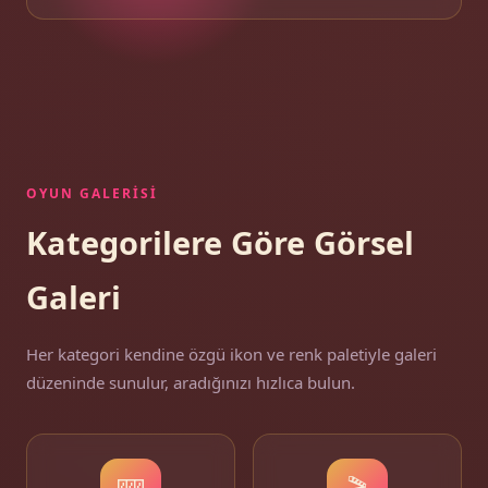
OYUN GALERISI
Kategorilere Göre Görsel
Galeri
Her kategori kendine özgü ikon ve renk paletiyle galeri
düzeninde sunulur, aradığınızı hızlıca bulun.