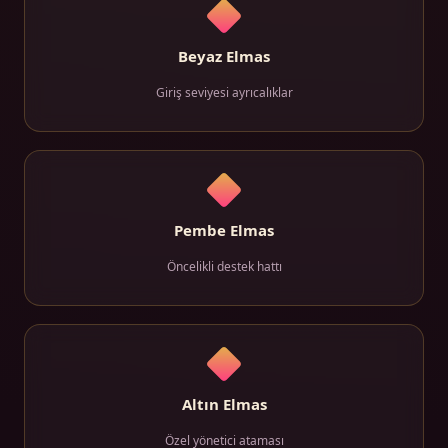
Beyaz Elmas
Giriş seviyesi ayrıcalıklar
Pembe Elmas
Öncelikli destek hattı
Altın Elmas
Özel yönetici ataması