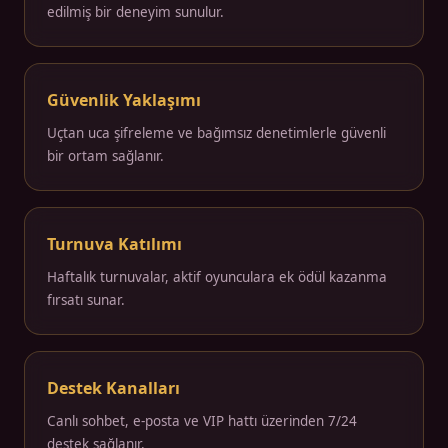
edilmiş bir deneyim sunulur.
Güvenlik Yaklaşımı
Uçtan uca şifreleme ve bağımsız denetimlerle güvenli
bir ortam sağlanır.
Turnuva Katılımı
Haftalık turnuvalar, aktif oyunculara ek ödül kazanma
fırsatı sunar.
Destek Kanalları
Canlı sohbet, e-posta ve VIP hattı üzerinden 7/24
destek sağlanır.