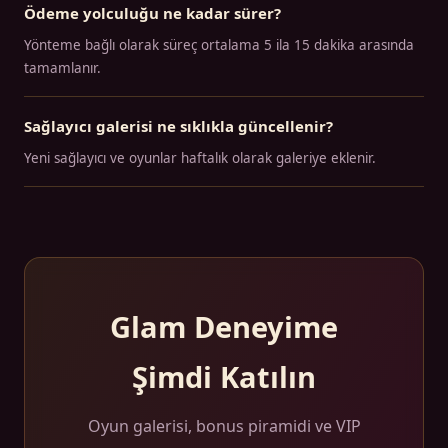
Ödeme yolculuğu ne kadar sürer?
Yönteme bağlı olarak süreç ortalama 5 ila 15 dakika arasında
tamamlanır.
Sağlayıcı galerisi ne sıklıkla güncellenir?
Yeni sağlayıcı ve oyunlar haftalık olarak galeriye eklenir.
Glam Deneyime
Şimdi Katılın
Oyun galerisi, bonus piramidi ve VIP