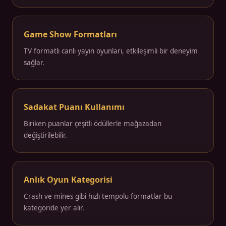
Game Show Formatları
TV formatlı canlı yayın oyunları, etkileşimli bir deneyim
sağlar.
Sadakat Puanı Kullanımı
Biriken puanlar çeşitli ödüllerle mağazadan
değiştirilebilir.
Anlık Oyun Kategorisi
Crash ve mines gibi hızlı tempolu formatlar bu
kategoride yer alır.