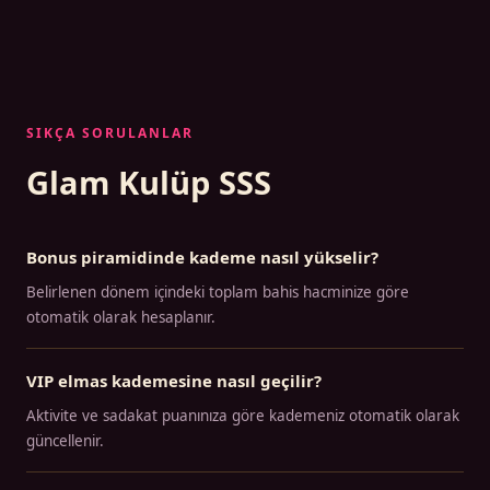
SIKÇA SORULANLAR
Glam Kulüp SSS
Bonus piramidinde kademe nasıl yükselir?
Belirlenen dönem içindeki toplam bahis hacminize göre
otomatik olarak hesaplanır.
VIP elmas kademesine nasıl geçilir?
Aktivite ve sadakat puanınıza göre kademeniz otomatik olarak
güncellenir.