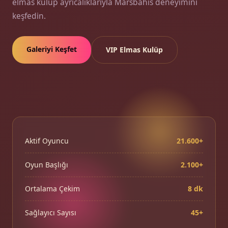
elmas kulüp ayrıcalıklarıyla Marsbahis deneyimini
keşfedin.
Galeriyi Keşfet
VIP Elmas Kulüp
Aktif Oyuncu
21.600+
Oyun Başlığı
2.100+
Ortalama Çekim
8 dk
Sağlayıcı Sayısı
45+