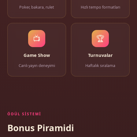
Poker, bakara, rulet
Hızlı tempo formatları
📺
🏆
Game Show
Turnuvalar
Canlı yayın deneyimi
Haftalık sıralama
ÖDÜL SISTEMI
Bonus Piramidi