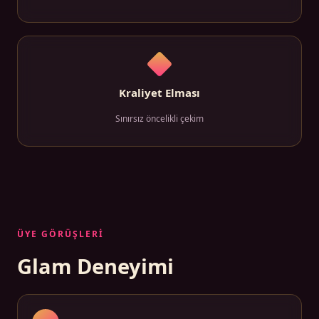
Kraliyet Elması
Sınırsız öncelikli çekim
ÜYE GÖRÜŞLERI
Glam Deneyimi