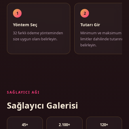
1
2
Yöntem Seç
Tutarı Gir
32 farklı ödeme yönteminden
Minimum ve maksimum
size uygun olanı belirleyin.
limitler dahilinde tutarınızı
belirleyin.
SAĞLAYICI AĞI
Sağlayıcı Galerisi
45+
2.100+
120+