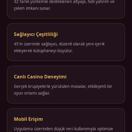
32 farklı yöntemle desteklenen altyapı, hızlı yatırım ve
çekim imkanı sunar.
Sağlayıcı Çeşitliliği
45'in üzerinde sağlayıcı, düzenli olarak yeni içerik
ekleyerek kütüphaneyi büyütür.
Canlı Casino Deneyimi
Gerçek krupiyelerle yürütülen masalar, etkileşimli bir
oyun ortamı sağlar.
Mobil Erişim
Uygulama üzerinden düşük veri kullanımıyla optimize