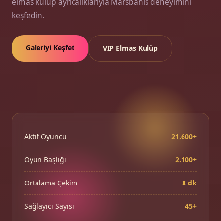
elmas kulüp ayrıcalıklarıyla Marsbahis deneyimini
keşfedin.
Galeriyi Keşfet
VIP Elmas Kulüp
Aktif Oyuncu
21.600+
Oyun Başlığı
2.100+
Ortalama Çekim
8 dk
Sağlayıcı Sayısı
45+