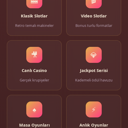
🎰
🎬
Klasik Slotlar
Video Slotlar
Retro temalı makineler
Bonus turlu formatlar
🎥
💎
Canlı Casino
Jackpot Serisi
Gerçek krupiyeler
Kademeli ödül havuzu
♠️
⚡
Masa Oyunları
Anlık Oyunlar