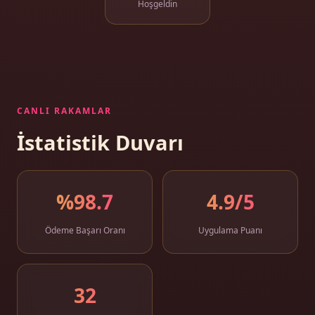
Hoşgeldin
CANLI RAKAMLAR
İstatistik Duvarı
%98.7
4.9/5
Ödeme Başarı Oranı
Uygulama Puanı
32