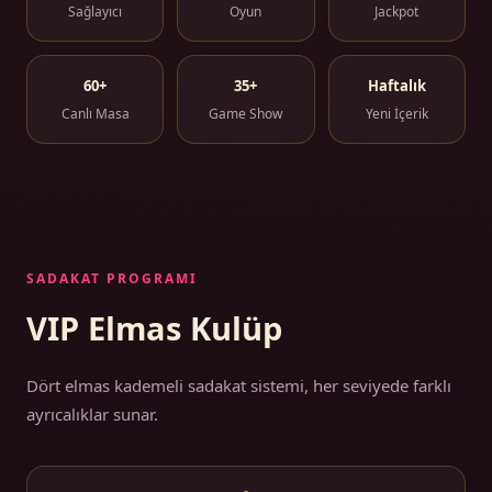
Sağlayıcı
Oyun
Jackpot
60+
35+
Haftalık
Canlı Masa
Game Show
Yeni İçerik
SADAKAT PROGRAMI
VIP Elmas Kulüp
Dört elmas kademeli sadakat sistemi, her seviyede farklı
ayrıcalıklar sunar.