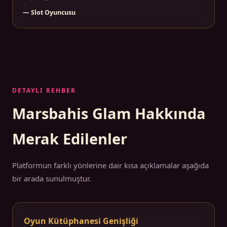
— Slot Oyuncusu
DETAYLI REHBER
Marsbahis Glam Hakkında
Merak Edilenler
Platformun farklı yönlerine dair kısa açıklamalar aşağıda
bir arada sunulmuştur.
Oyun Kütüphanesi Genişliği