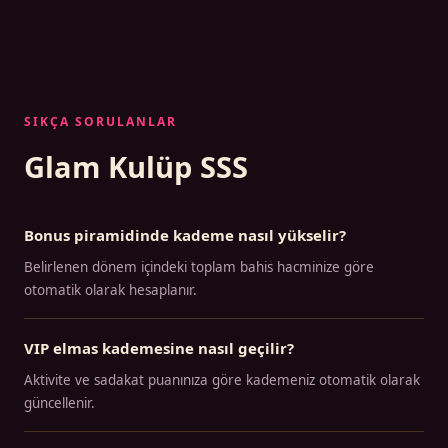
SIKÇA SORULANLAR
Glam Kulüp SSS
Bonus piramidinde kademe nasıl yükselir?
Belirlenen dönem içindeki toplam bahis hacminize göre
otomatik olarak hesaplanır.
VIP elmas kademesine nasıl geçilir?
Aktivite ve sadakat puanınıza göre kademeniz otomatik olarak
güncellenir.