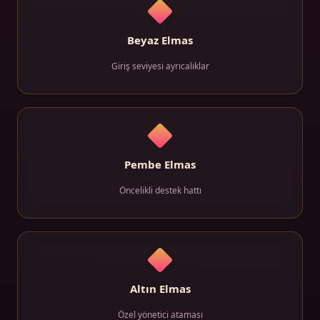
Beyaz Elmas
Giriş seviyesi ayrıcalıklar
Pembe Elmas
Öncelikli destek hattı
Altın Elmas
Özel yönetici ataması