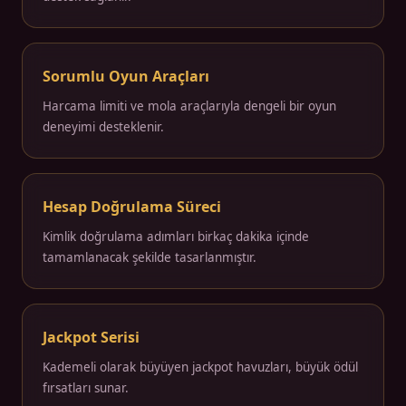
Sorumlu Oyun Araçları
Harcama limiti ve mola araçlarıyla dengeli bir oyun
deneyimi desteklenir.
Hesap Doğrulama Süreci
Kimlik doğrulama adımları birkaç dakika içinde
tamamlanacak şekilde tasarlanmıştır.
Jackpot Serisi
Kademeli olarak büyüyen jackpot havuzları, büyük ödül
fırsatları sunar.