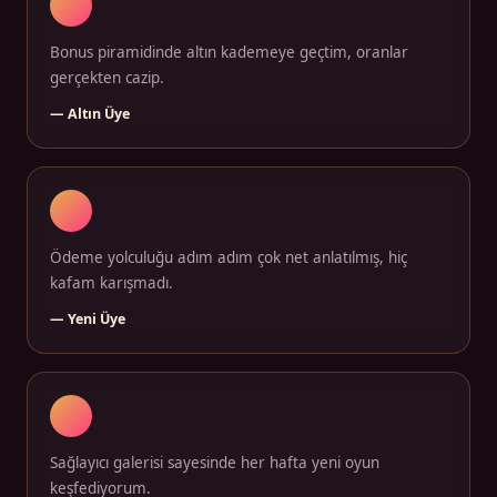
Bonus piramidinde altın kademeye geçtim, oranlar
gerçekten cazip.
— Altın Üye
Ödeme yolculuğu adım adım çok net anlatılmış, hiç
kafam karışmadı.
— Yeni Üye
Sağlayıcı galerisi sayesinde her hafta yeni oyun
keşfediyorum.