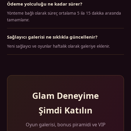
Ödeme yolculuğu ne kadar sürer?
Yönteme bağlı olarak süreç ortalama 5 ila 15 dakika arasında
tamamlanır.
Sağlayıcı galerisi ne sıklıkla güncellenir?
Yeni sağlayıcı ve oyunlar haftalık olarak galeriye eklenir.
Glam Deneyime
Şimdi Katılın
Oyun galerisi, bonus piramidi ve VIP