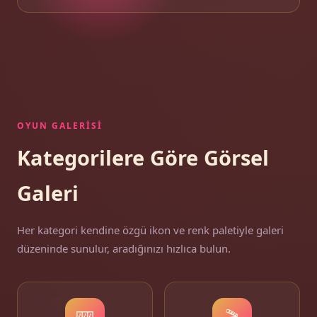
OYUN GALERISI
Kategorilere Göre Görsel
Galeri
Her kategori kendine özgü ikon ve renk paletiyle galeri
düzeninde sunulur, aradığınızı hızlıca bulun.