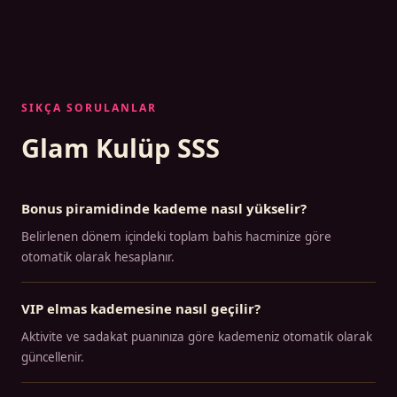
SIKÇA SORULANLAR
Glam Kulüp SSS
Bonus piramidinde kademe nasıl yükselir?
Belirlenen dönem içindeki toplam bahis hacminize göre
otomatik olarak hesaplanır.
VIP elmas kademesine nasıl geçilir?
Aktivite ve sadakat puanınıza göre kademeniz otomatik olarak
güncellenir.