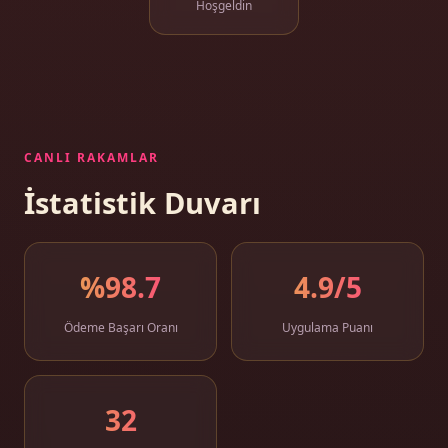
Hoşgeldin
CANLI RAKAMLAR
İstatistik Duvarı
%98.7
4.9/5
Ödeme Başarı Oranı
Uygulama Puanı
32