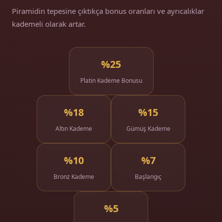
Piramidin tepesine çıktıkça bonus oranları ve ayrıcalıklar
kademeli olarak artar.
%25
Platin Kademe Bonusu
%18
%15
Altın Kademe
Gümüş Kademe
%10
%7
Bronz Kademe
Başlangıç
%5