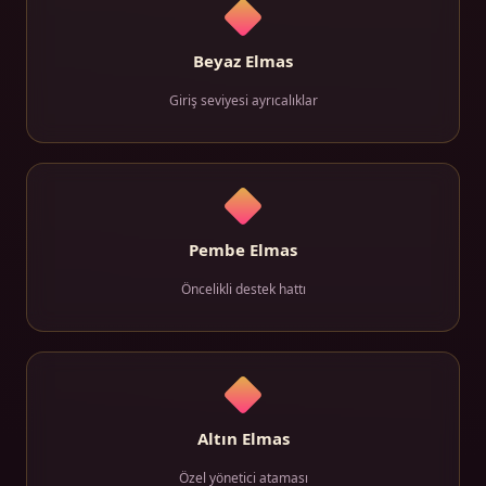
Beyaz Elmas
Giriş seviyesi ayrıcalıklar
Pembe Elmas
Öncelikli destek hattı
Altın Elmas
Özel yönetici ataması