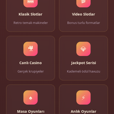
🎰
🎬
Klasik Slotlar
Video Slotlar
Retro temalı makineler
Bonus turlu formatlar
🎥
💎
Canlı Casino
Jackpot Serisi
Gerçek krupiyeler
Kademeli ödül havuzu
♠️
⚡
Masa Oyunları
Anlık Oyunlar