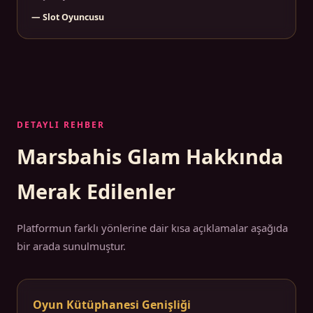
— Slot Oyuncusu
DETAYLI REHBER
Marsbahis Glam Hakkında
Merak Edilenler
Platformun farklı yönlerine dair kısa açıklamalar aşağıda
bir arada sunulmuştur.
Oyun Kütüphanesi Genişliği