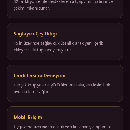
32 farklı yöntemle desteklenen altyapı, hızlı yatırım ve
çekim imkanı sunar.
Sağlayıcı Çeşitliliği
45'in üzerinde sağlayıcı, düzenli olarak yeni içerik
ekleyerek kütüphaneyi büyütür.
Canlı Casino Deneyimi
Gerçek krupiyelerle yürütülen masalar, etkileşimli bir
oyun ortamı sağlar.
Mobil Erişim
Uygulama üzerinden düşük veri kullanımıyla optimize