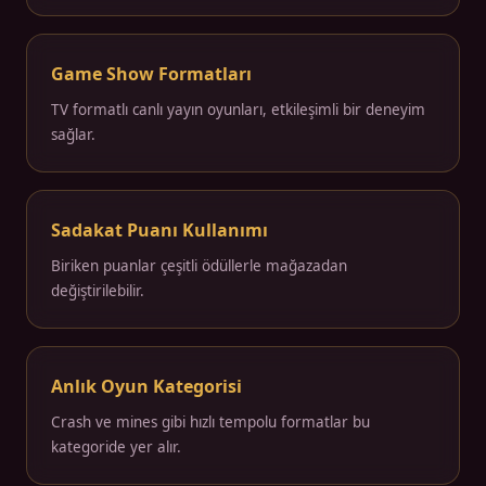
Game Show Formatları
TV formatlı canlı yayın oyunları, etkileşimli bir deneyim
sağlar.
Sadakat Puanı Kullanımı
Biriken puanlar çeşitli ödüllerle mağazadan
değiştirilebilir.
Anlık Oyun Kategorisi
Crash ve mines gibi hızlı tempolu formatlar bu
kategoride yer alır.