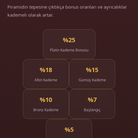
Piramidin tepesine çıktıkça bonus oranları ve ayrıcalıklar
kademeli olarak artar.
%25
Platin Kademe Bonusu
%18
%15
Altın Kademe
Gümüş Kademe
%10
%7
Bronz Kademe
Başlangıç
%5