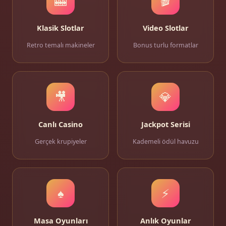
🎰
🎬
Klasik Slotlar
Video Slotlar
Retro temalı makineler
Bonus turlu formatlar
🎥
💎
Canlı Casino
Jackpot Serisi
Gerçek krupiyeler
Kademeli ödül havuzu
♠️
⚡
Masa Oyunları
Anlık Oyunlar