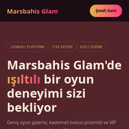
Marsbahis Glam
Şimdi Katıl
LISANSLI PLATFORM
7/24 DESTEK
HIZLI ÖDEME
Marsbahis Glam'de
ışıltılı
bir oyun
deneyimi sizi
bekliyor
Geniş oyun galerisi, kademeli bonus piramidi ve VIP