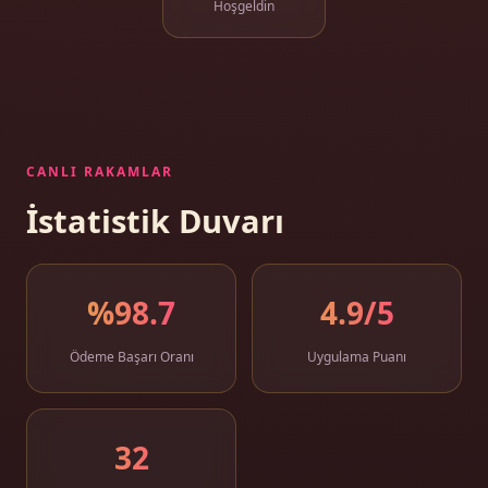
Hoşgeldin
CANLI RAKAMLAR
İstatistik Duvarı
%98.7
4.9/5
Ödeme Başarı Oranı
Uygulama Puanı
32