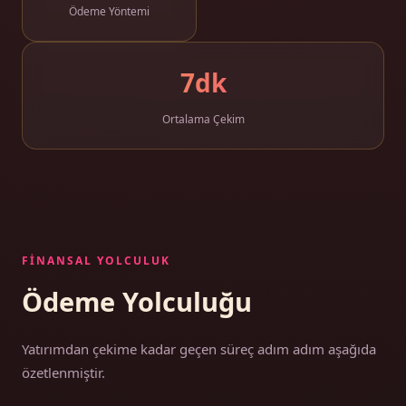
Ödeme Yöntemi
7dk
Ortalama Çekim
FINANSAL YOLCULUK
Ödeme Yolculuğu
Yatırımdan çekime kadar geçen süreç adım adım aşağıda
özetlenmiştir.